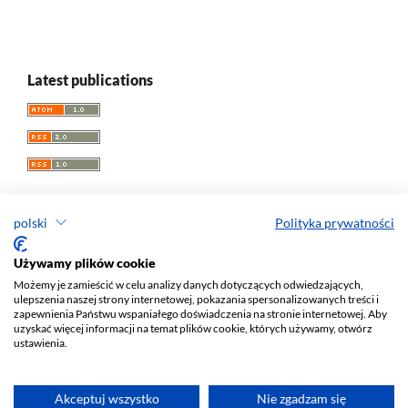
Latest publications
polski
Polityka prywatności
Acta Universitatis Lodziensis. Folia Librorum
Używamy plików cookie
Możemy je zamieścić w celu analizy danych dotyczących odwiedzających,
ISSN: 0860
-7435
ulepszenia naszej strony internetowej, pokazania spersonalizowanych treści i
e-ISSN: 2450-1336
zapewnienia Państwu wspaniałego doświadczenia na stronie internetowej. Aby
uzyskać więcej informacji na temat plików cookie, których używamy, otwórz
Wydawca: Wydawnictwo Uniwersytetu Łódzkiego (
www
)
ustawienia.
ul. Jana Matejki 34A, 90-237 Łódź
Tel.: 42 235 01 65, fax: 42 66 55 86
Biuro:
journals@uni.lodz.pl
Akceptuj wszystko
Nie zgadzam się