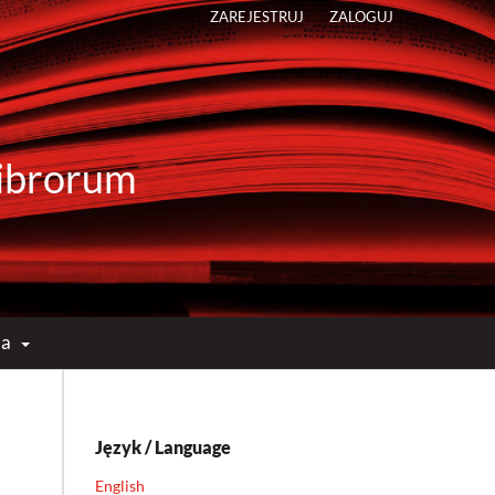
ZAREJESTRUJ
ZALOGUJ
 Librorum
ma
Język / Language
English