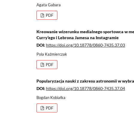
Agata Gabara
PDF
Kreowanie wizerunku medialnego sportowca w med
Curry’ego i Lebrona Jamesa na Instagramie
DOI:
https://doi.org/10.18778/0860-7435.37.03
Pola Kaźmierczak
PDF
Popularyzacja nauki z zakresu astronomii w wybra
DOI:
https://doi.org/10.18778/0860-7435.37.04
Bogdan Kobiałka
PDF