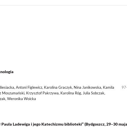
nologia
Biesiacka, Antoni Figlewicz, Karolina Graczyk, Nina Janikowska, Kamila
97
 Moszumański, Krzysztof Pakrzywa, Karolina Róg, Julia Sobczak,
czak, Weronika Woicka
aula Ladewiga i jego Katechizmu biblioteki” (Bydgoszcz, 29–30 maj