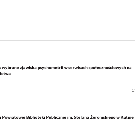
w: wybrane zjawiska psychometrii w serwisach społecznościowych na
nictwa
1
j i Powiatowej Biblioteki Publicznej im. Stefana Żeromskiego w Kutnie