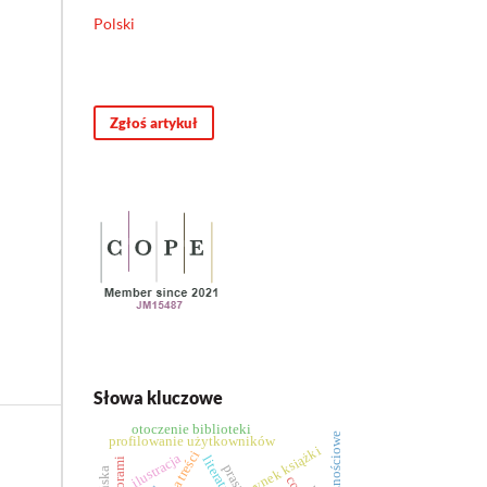
Polski
Zgłoś artykuł
Słowa kluczowe
otoczenie biblioteki
profilowanie użytkowników
rynek książki
ilustracja
prasa prl