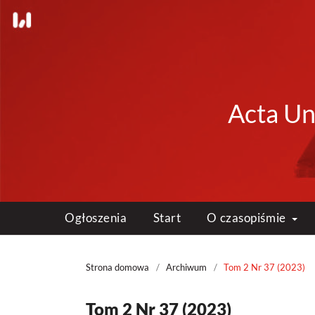
Acta Uni
Ogłoszenia
Start
O czasopiśmie
Strona domowa
/
Archiwum
/
Tom 2 Nr 37 (2023)
Tom 2 Nr 37 (2023)