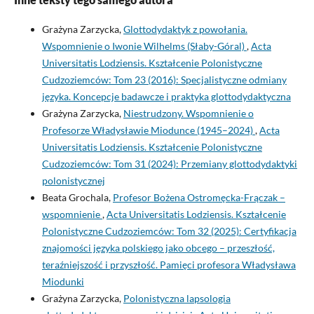
Grażyna Zarzycka,
Glottodydaktyk z powołania.
Wspomnienie o Iwonie Wilhelms (Słaby-Góral)
,
Acta
Universitatis Lodziensis. Kształcenie Polonistyczne
Cudzoziemców: Tom 23 (2016): Specjalistyczne odmiany
języka. Koncepcje badawcze i praktyka glottodydaktyczna
Grażyna Zarzycka,
Niestrudzony. Wspomnienie o
Profesorze Władysławie Miodunce (1945–2024)
,
Acta
Universitatis Lodziensis. Kształcenie Polonistyczne
Cudzoziemców: Tom 31 (2024): Przemiany glottodydaktyki
polonistycznej
Beata Grochala,
Profesor Bożena Ostromęcka-Frączak –
wspomnienie
,
Acta Universitatis Lodziensis. Kształcenie
Polonistyczne Cudzoziemców: Tom 32 (2025): Certyfikacja
znajomości języka polskiego jako obcego – przeszłość,
teraźniejszość i przyszłość. Pamięci profesora Władysława
Miodunki
Grażyna Zarzycka,
Polonistyczna lapsologia