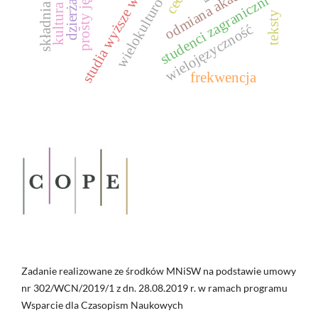
studia wyższe w polsce
kultura polska
odmiana akademicka
dzierżawcze
wielokulturowość
prosty język
studenci zagraniczni
składnia
teksty
wielojęzyczność
-
frekwencja
Zadanie realizowane ze środków MNiSW na podstawie umowy
nr 302/WCN/2019/1 z dn. 28.08.2019 r. w ramach programu
Wsparcie dla Czasopism Naukowych