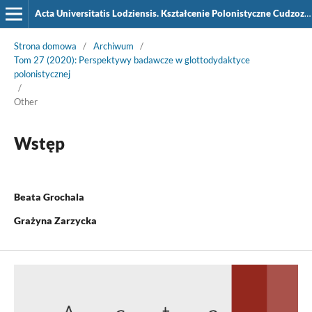
Acta Universitatis Lodziensis. Kształcenie Polonistyczne Cudzoziemców
Strona domowa
/
Archiwum
/
Tom 27 (2020): Perspektywy badawcze w glottodydaktyce
polonistycznej
/
Other
Wstęp
Beata Grochala
Grażyna Zarzycka