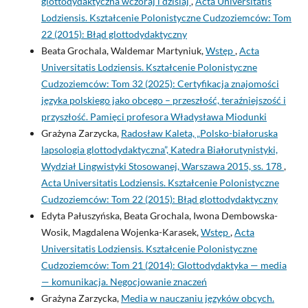
glottodydaktyczna wczoraj i dzisiaj
,
Acta Universitatis
Lodziensis. Kształcenie Polonistyczne Cudzoziemców: Tom
22 (2015): Błąd glottodydaktyczny
Beata Grochala, Waldemar Martyniuk,
Wstęp
,
Acta
Universitatis Lodziensis. Kształcenie Polonistyczne
Cudzoziemców: Tom 32 (2025): Certyfikacja znajomości
języka polskiego jako obcego – przeszłość, teraźniejszość i
przyszłość. Pamięci profesora Władysława Miodunki
Grażyna Zarzycka,
Radosław Kaleta, „Polsko-białoruska
lapsologia glottodydaktyczna”, Katedra Białorutynistyki,
Wydział Lingwistyki Stosowanej, Warszawa 2015, ss. 178
,
Acta Universitatis Lodziensis. Kształcenie Polonistyczne
Cudzoziemców: Tom 22 (2015): Błąd glottodydaktyczny
Edyta Pałuszyńska, Beata Grochala, Iwona Dembowska-
Wosik, Magdalena Wojenka-Karasek,
Wstęp
,
Acta
Universitatis Lodziensis. Kształcenie Polonistyczne
Cudzoziemców: Tom 21 (2014): Glottodydaktyka — media
— komunikacja. Negocjowanie znaczeń
Grażyna Zarzycka,
Media w nauczaniu języków obcych.