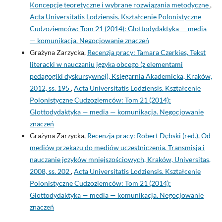
Koncepcje teoretyczne i wybrane rozwiązania metodyczne
,
Acta Universitatis Lodziensis. Kształcenie Polonistyczne
Cudzoziemców: Tom 21 (2014): Glottodydaktyka — media
— komunikacja. Negocjowanie znaczeń
Grażyna Zarzycka,
Recenzja pracy: Tamara Czerkies, Tekst
literacki w nauczaniu języka obcego (z elementami
pedagogiki dyskursywnej), Księgarnia Akademicka, Kraków,
2012, ss. 195
,
Acta Universitatis Lodziensis. Kształcenie
Polonistyczne Cudzoziemców: Tom 21 (2014):
Glottodydaktyka — media — komunikacja. Negocjowanie
znaczeń
Grażyna Zarzycka,
Recenzja pracy: Robert Dębski (red.), Od
mediów przekazu do mediów uczestniczenia. Transmisja i
nauczanie języków mniejszościowych, Kraków, Universitas,
2008, ss. 202
,
Acta Universitatis Lodziensis. Kształcenie
Polonistyczne Cudzoziemców: Tom 21 (2014):
Glottodydaktyka — media — komunikacja. Negocjowanie
znaczeń