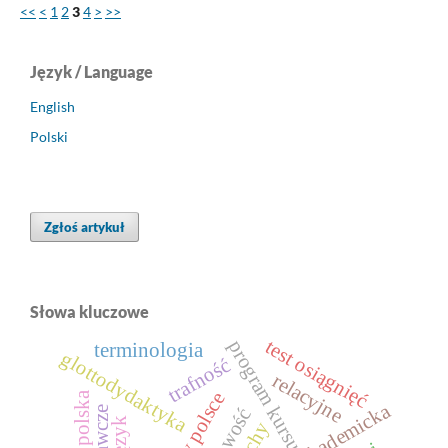
<<
<
1
2
3
4
>
>>
Język / Language
English
Polski
Zgłoś artykuł
Słowa kluczowe
test osiągnięć
program kursu
terminologia
glottodydaktyka
trafność
relacyjne
cechy