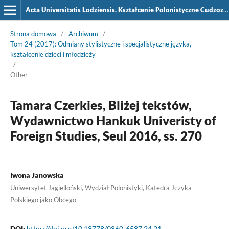
Acta Universitatis Lodziensis. Kształcenie Polonistyczne Cudzoziemców
Strona domowa
/
Archiwum
/
Tom 24 (2017): Odmiany stylistyczne i specjalistyczne języka,
kształcenie dzieci i młodzieży
/
Other
Tamara Czerkies, Bliżej tekstów,
Wydawnictwo Hankuk Univeristy of
Foreign Studies, Seul 2016, ss. 270
Iwona Janowska
Uniwersytet Jagielloński, Wydział Polonistyki, Katedra Języka
Polskiego jako Obcego
DOI:
https://doi.org/10.18778/0860-6587.24.21