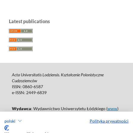
Latest publications
Acta Universitatis Lodziensis. Kształcenie Polonistyczne
Cudzoziemców
ISSN: 0860-6587
e-ISSN: 2449-6839
Wydawca
: Wydawnictwo Uniwersytetu Łódzkiego (
www
)
ul. Jana Matejki 34A, 90-237 Łódź
polski
Polityka prywatności
Tel.: 42 235 01 65, fax: 42 66 55 86
Biuro: journals@uni.lodz.pl