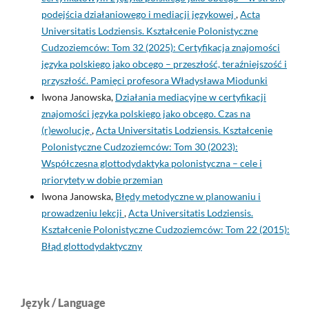
podejścia działaniowego i mediacji językowej
,
Acta
Universitatis Lodziensis. Kształcenie Polonistyczne
Cudzoziemców: Tom 32 (2025): Certyfikacja znajomości
języka polskiego jako obcego – przeszłość, teraźniejszość i
przyszłość. Pamięci profesora Władysława Miodunki
Iwona Janowska,
Działania mediacyjne w certyfikacji
znajomości języka polskiego jako obcego. Czas na
(r)ewolucję
,
Acta Universitatis Lodziensis. Kształcenie
Polonistyczne Cudzoziemców: Tom 30 (2023):
Współczesna glottodydaktyka polonistyczna – cele i
priorytety w dobie przemian
Iwona Janowska,
Błędy metodyczne w planowaniu i
prowadzeniu lekcji
,
Acta Universitatis Lodziensis.
Kształcenie Polonistyczne Cudzoziemców: Tom 22 (2015):
Błąd glottodydaktyczny
Język / Language