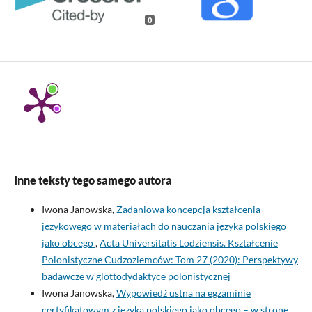
0
Inne teksty tego samego autora
Iwona Janowska,
Zadaniowa koncepcja kształcenia
językowego w materiałach do nauczania języka polskiego
jako obcego
,
Acta Universitatis Lodziensis. Kształcenie
Polonistyczne Cudzoziemców: Tom 27 (2020): Perspektywy
badawcze w glottodydaktyce polonistycznej
Iwona Janowska,
Wypowiedź ustna na egzaminie
certyfikatowym z języka polskiego jako obcego – w stronę