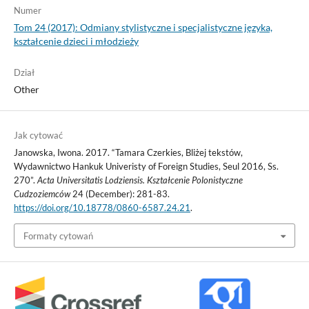
Numer
Tom 24 (2017): Odmiany stylistyczne i specjalistyczne języka,
kształcenie dzieci i młodzieży
Dział
Other
Jak cytować
Janowska, Iwona. 2017. “Tamara Czerkies, Bliżej tekstów,
Wydawnictwo Hankuk Univeristy of Foreign Studies, Seul 2016, Ss.
270”.
Acta Universitatis Lodziensis. Kształcenie Polonistyczne
Cudzoziemców
24 (December): 281-83.
https://doi.org/10.18778/0860-6587.24.21
.
Formaty cytowań