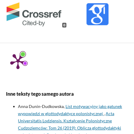
0
Inne teksty tego samego autora
Anna Dunin-Dudkowska,
List motywacyjny jako gatunek
wypowiedzi w glottodydaktyce polonistycznej
,
Acta
Universitatis Lodziensis. Kształcenie Polonistyczne
Cudzoziemców: Tom 26 (2019): Oblicza glottodydaktyki