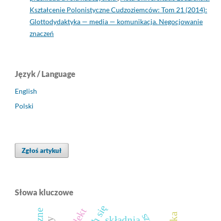
Kształcenie Polonistyczne Cudzoziemców: Tom 21 (2014):
Glottodydaktyka — media — komunikacja. Negocjowanie
znaczeń
Język / Language
English
Polski
Zgłoś artykuł
Słowa kluczowe
składnia