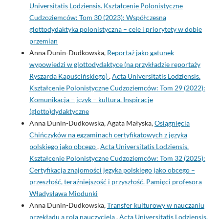
Universitatis Lodziensis. Kształcenie Polonistyczne
Cudzoziemców: Tom 30 (2023): Współczesna
glottodydaktyka polonistyczna – cele i priorytety w dobie
przemian
Anna Dunin-Dudkowska,
Reportaż jako gatunek
wypowiedzi w glottodydaktyce (na przykładzie reportaży
Ryszarda Kapuścińskiego)
,
Acta Universitatis Lodziensis.
Kształcenie Polonistyczne Cudzoziemców: Tom 29 (2022):
Komunikacja – język – kultura. Inspiracje
(glotto)dydaktyczne
Anna Dunin-Dudkowska, Agata Małyska,
Osiągnięcia
Chińczyków na egzaminach certyfikatowych z języka
polskiego jako obcego
,
Acta Universitatis Lodziensis.
Kształcenie Polonistyczne Cudzoziemców: Tom 32 (2025):
Certyfikacja znajomości języka polskiego jako obcego –
przeszłość, teraźniejszość i przyszłość. Pamięci profesora
Władysława Miodunki
Anna Dunin-Dudkowska,
Transfer kulturowy w nauczaniu
przekładu a rola nauczyciela
,
Acta Universitatis Lodziensis.