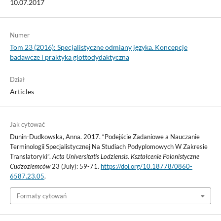
10.07.2017
Numer
Tom 23 (2016): Specjalistyczne odmiany języka. Koncepcje
badawcze i praktyka glottodydaktyczna
Dział
Articles
Jak cytować
Dunin-Dudkowska, Anna. 2017. “Podejście Zadaniowe a Nauczanie
Terminologii Specjalistycznej Na Studiach Podyplomowych W Zakresie
Translatoryki”.
Acta Universitatis Lodziensis. Kształcenie Polonistyczne
Cudzoziemców
23 (July): 59-71.
https://doi.org/10.18778/0860-
6587.23.05
.
Formaty cytowań