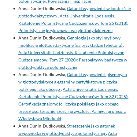
polonistycznej. Powiązania i inspiracje
Anna Dunin-Dudkowska,
Gatunki wypowiedzi w kontekście
glottodydaktycznym
,
Acta Universitatis Lodziensis.
Kształcenie Polonistyczne Cudzoziemców: Tom 25 (2018):
Polonistyczne językoznawstwo glottodydaktyczne
Anna Dunin-Dudkowska,
Genologia jako styl myślowy
implikacje glottodydaktyczne (na przykładzie felietonu)
,
Acta Universitatis Lodziensis. Kształcenie Polonistyczne
Cudzoziemców: Tom 27 (2020): Perspektywy badawcze w
glottodydaktyce polonistycznej
Anna Dunin-Dudkowska,
Gatunki wypowiedzi pisemnych
w glottodydaktyce a egzaminy certyfikatowe z języka
polskiego jako obcego
,
Acta Universitatis Lodziensis.
Kształcenie Polonistyczne Cudzoziemców: Tom 32 (2025):
Certyfikacja znajomości języka polskiego jako obcego –
przeszłość, teraźniejszość i przyszłość. Pamięci profesora
Władysława Miodunki
Anna Dunin-Dudkowska,
Streszczenie jako gatunek
wypowiedzi w glottodydaktyce polonistycznej
,
Acta