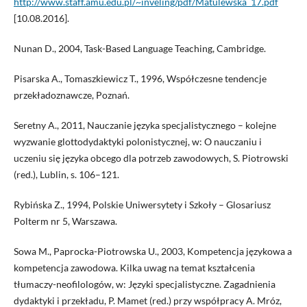
http://www.staff.amu.edu.pl/~inveling/pdf/Matulewska_17.pdf
[10.08.2016].
Nunan D., 2004, Task-Based Language Teaching, Cambridge.
Pisarska A., Tomaszkiewicz T., 1996, Współczesne tendencje
przekładoznawcze, Poznań.
Seretny A., 2011, Nauczanie języka specjalistycznego – kolejne
wyzwanie glottodydaktyki polonistycznej, w: O nauczaniu i
uczeniu się języka obcego dla potrzeb zawodowych, S. Piotrowski
(red.), Lublin, s. 106–121.
Rybińska Z., 1994, Polskie Uniwersytety i Szkoły – Glosariusz
Polterm nr 5, Warszawa.
Sowa M., Paprocka-Piotrowska U., 2003, Kompetencja językowa a
kompetencja zawodowa. Kilka uwag na temat kształcenia
tłumaczy-neofilologów, w: Języki specjalistyczne. Zagadnienia
dydaktyki i przekładu, P. Mamet (red.) przy współpracy A. Mróz,