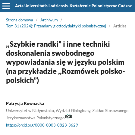
Acta Universitatis Lodziensis. Kształcenie Polonistyczne Cudzoziemców
Strona domowa
/
Archiwum
/
Tom 31 (2024): Przemiany glottodydaktyki polonistycznej
/
Articles
,,Szybkie randki” i inne techniki
doskonalenia swobodnego
wypowiadania się w języku polskim
(na przykładzie ,,Rozmówek polsko-
polskich”)
Patrycja Kownacka
Uniwersytet w Białymstoku, Wydział Filologiczny, Zakład Stosowanego
Językoznawstwa Polonistycznego
https://orcid.org/0000-0003-0823-3629