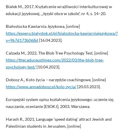
Białek M., 2017, Kształcenie wrażliwości interkulturowej w
edukacji językowej, „Języki obce w szkole”, nr 4, s. 14–20.
Białostocka Kawiarnia Językowa, [online]
https://espero.bialystok.pl/pl/bialostocka-kawiarniajezykowa/?
v=9b7d173b068d
[16.04.2023].
Calzada M., 2022, The Blob Tree Psychology Test, [online]
https://thecaduceustimes.com/2022/03/the-blob-tree-
psychology-test/
[10.04.2023].
Dobosz A., Koło życia – narzędzie coachingowe, [online]
https://www.annadobosz.pl/kolo-zycia/
[20.03.2023].
Europejski system opisu kształcenia językowego: uczenie się,
nauczanie, ocenianie [ESOKJ], 2003, Warszawa.
Harash R., 2021, Language ‘speed dating’ attract Jewish and
Palestinian students in Jerusalem, [online]