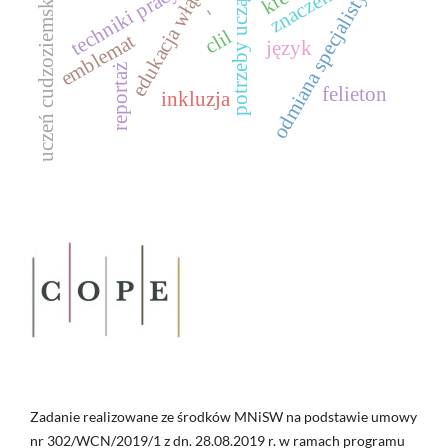
potrzeby uczących się
edukacja włączająca
odmiana specjalistyczna
znaczenie
techniki pracy
uczeń cudzoziemski
-
clil
emblemat
język
reportaż
felieton
inkluzja
Zadanie realizowane ze środków MNiSW na podstawie umowy
nr 302/WCN/2019/1 z dn. 28.08.2019 r. w ramach programu