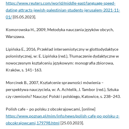
https://www.reuters.com/world/middle-east/language-speed-
dating-attracts-jewish-palestinian-students-jerusalem-2021-11-
01/
[05.05.2023].
Komorowska H., 2009, Metodyka nauczania języków obcych,
Warszawa.
Lipińska E., 2016, Przekład intersemiotyczny w glottodydaktyce
polonistycznej, w: E. Lipińska (red.), Tłumaczenie dydaktyczne w
nowoczesnym kształceniu językowym: monografia zbiorowa,
Kraków, s. 141–163.
Morcinek B., 2007, Kształcenie sprawności mówienia –
perspektywa nauczyciela, w: A. Achtelik, J. Tambor (red.), Sztuka
czy rzemiosło? Nauczyć Polski i polskiego, Katowice, s. 238–243.
Polish cafe – po polsku z obcokrajowcami, [online]
https://www.poznan.pl/mim/info/news/polish-cafe-po-polsku-z-
obcokrajowcami,179798.html
[25.03.2023].