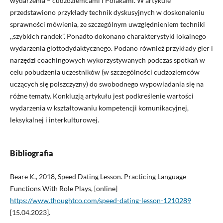
wydarzenia – cudzoziemcami i Polakami. W artykule
przedstawiono przykłady technik dyskusyjnych w doskonaleniu
sprawności mówienia, ze szczególnym uwzględnieniem techniki
,,szybkich randek”. Ponadto dokonano charakterystyki lokalnego
wydarzenia glottodydaktycznego. Podano również przykłady gier i
narzędzi coachingowych wykorzystywanych podczas spotkań w
celu pobudzenia uczestników (w szczególności cudzoziemców
uczących się polszczyzny) do swobodnego wypowiadania się na
różne tematy. Konkluzją artykułu jest podkreślenie wartości
wydarzenia w kształtowaniu kompetencji komunikacyjnej,
leksykalnej i interkulturowej.
Bibliografia
Beare K., 2018, Speed Dating Lesson. Practicing Language
Functions With Role Plays, [online]
https://www.thoughtco.com/speed-dating-lesson-1210289
[15.04.2023].