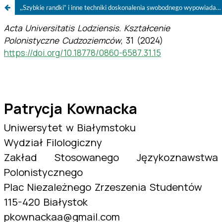
,,Szybkie randki” i inne techniki doskonalenia swobodnego wypowiadania się w języku polskim (na przykładzie ,,Rozmówek polsko-polskich”)