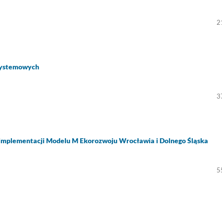
2
systemowych
3
implementacji Modelu M Ekorozwoju Wrocławia i Dolnego Śląska
5