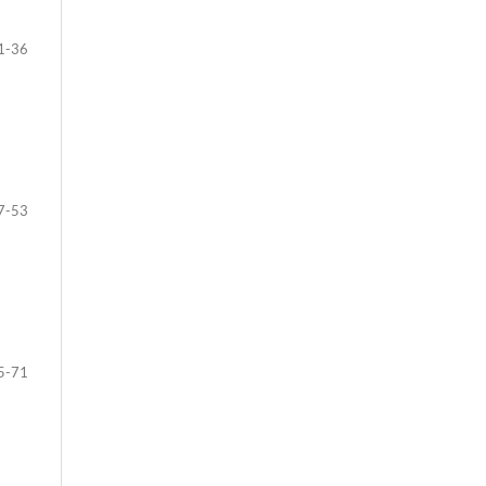
1-36
7-53
5-71