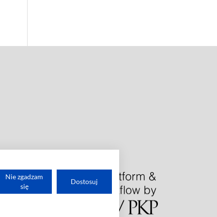
Nie zgadzam
Dostosuj
się