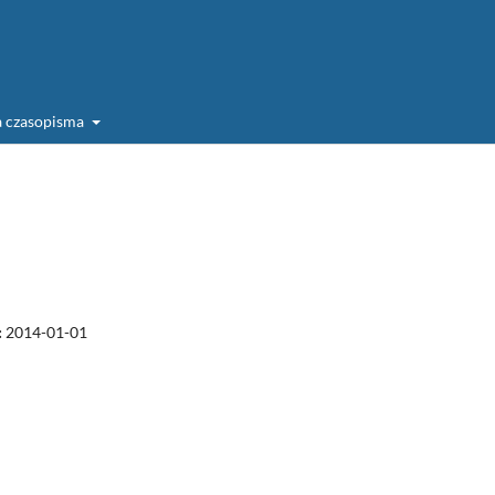
a czasopisma
:
2014-01-01