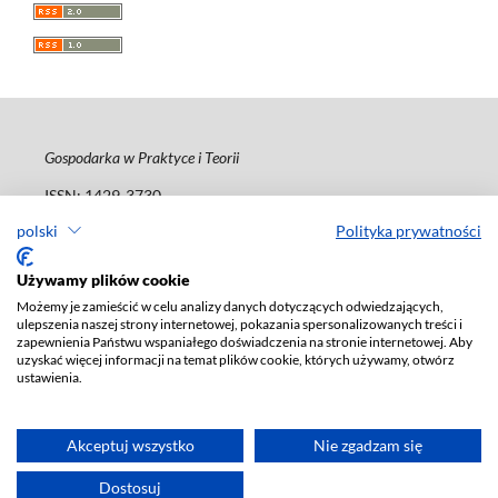
Gospodarka w Praktyce i Teorii
ISSN: 1429-3730
e-ISSN: 2450-095X
polski
Polityka prywatności
Deklaracja dostępności
Używamy plików cookie
Możemy je zamieścić w celu analizy danych dotyczących odwiedzających,
ulepszenia naszej strony internetowej, pokazania spersonalizowanych treści i
zapewnienia Państwu wspaniałego doświadczenia na stronie internetowej. Aby
uzyskać więcej informacji na temat plików cookie, których używamy, otwórz
ustawienia.
Akceptuj wszystko
Nie zgadzam się
Dostosuj