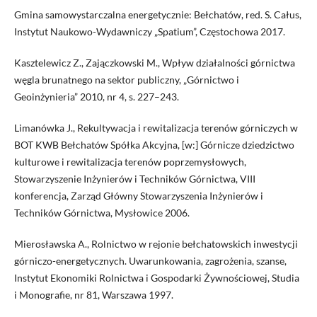
Gmina samowystarczalna energetycznie: Bełchatów, red. S. Całus,
Instytut Naukowo-Wydawniczy „Spatium”, Częstochowa 2017.
Kasztelewicz Z., Zajączkowski M., Wpływ działalności górnictwa
węgla brunatnego na sektor publiczny, „Górnictwo i
Geoinżynieria” 2010, nr 4, s. 227–243.
Limanówka J., Rekultywacja i rewitalizacja terenów górniczych w
BOT KWB Bełchatów Spółka Akcyjna, [w:] Górnicze dziedzictwo
kulturowe i rewitalizacja terenów poprzemysłowych,
Stowarzyszenie Inżynierów i Techników Górnictwa, VIII
konferencja, Zarząd Główny Stowarzyszenia Inżynierów i
Techników Górnictwa, Mysłowice 2006.
Mierosławska A., Rolnictwo w rejonie bełchatowskich inwestycji
górniczo-energetycznych. Uwarunkowania, zagrożenia, szanse,
Instytut Ekonomiki Rolnictwa i Gospodarki Żywnościowej, Studia
i Monografie, nr 81, Warszawa 1997.