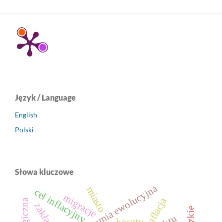
Język / Language
English
Polski
Słowa kluczowe
ekonomia ewolucyjna
miasto
cel inflacyjny
migracje
inflacja
koszty