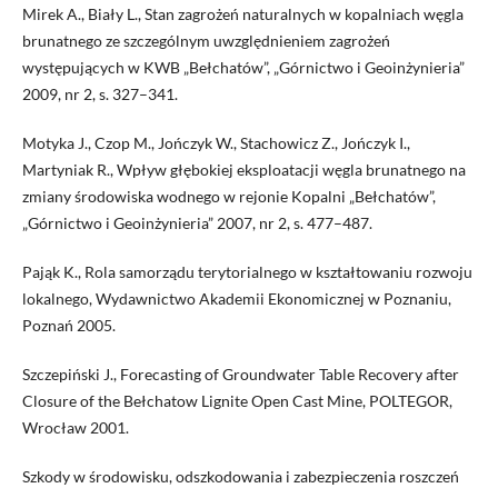
Mirek A., Biały L., Stan zagrożeń naturalnych w kopalniach węgla
brunatnego ze szczególnym uwzględnieniem zagrożeń
występujących w KWB „Bełchatów”, „Górnictwo i Geoinżynieria”
2009, nr 2, s. 327–341.
Motyka J., Czop M., Jończyk W., Stachowicz Z., Jończyk I.,
Martyniak R., Wpływ głębokiej eksploatacji węgla brunatnego na
zmiany środowiska wodnego w rejonie Kopalni „Bełchatów”,
„Górnictwo i Geoinżynieria” 2007, nr 2, s. 477–487.
Pająk K., Rola samorządu terytorialnego w kształtowaniu rozwoju
lokalnego, Wydawnictwo Akademii Ekonomicznej w Poznaniu,
Poznań 2005.
Szczepiński J., Forecasting of Groundwater Table Recovery after
Closure of the Bełchatow Lignite Open Cast Mine, POLTEGOR,
Wrocław 2001.
Szkody w środowisku, odszkodowania i zabezpieczenia roszczeń