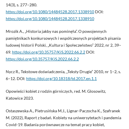
14(3), s. 277–280.
https://doi.org/10.1080/14484528.2017.1338910
DOI:
https://doi.org/10.1080/14484528.2017.1338910
Mrozik A., „Historia jakby nas pominęła”. O powojennych
pamiętnikach konkursowych i współczesnych projektach pisania
ludowej historii Polski, „Kultura i Społeczeństwo” 2022, nr 2, 39–
69.
https://doi.org/10.35757/KiS.2022.66.2.2
DOI:
https://doi.org/10.35757/KiS.2022.66.2.2
Nycz R., Tekstowe doświadczenia, „Teksty Drugie” 2010, nr 1–2, s.
6–12. DOI:
https://doi.org/10.18318/td.2017.en.1.1
Opowieści kobiet z rodzin górniczych, red. M. Glosowitz,
Katowice 2023.
Ostaszewska A., Pietrusińska M.J., Lignar-Paczocha K., Szafranek
M. (2022), Raport z badań. Kobiety na uniwersytetach i pandemia
Covid-19. Badania porównawcze na temat pracy kobiet,