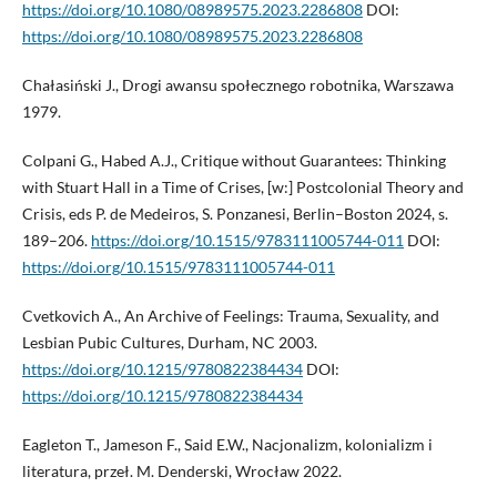
https://doi.org/10.1080/08989575.2023.2286808
DOI:
https://doi.org/10.1080/08989575.2023.2286808
Chałasiński J., Drogi awansu społecznego robotnika, Warszawa
1979.
Colpani G., Habed A.J., Critique without Guarantees: Thinking
with Stuart Hall in a Time of Crises, [w:] Postcolonial Theory and
Crisis, eds P. de Medeiros, S. Ponzanesi, Berlin–Boston 2024, s.
189–206.
https://doi.org/10.1515/9783111005744-011
DOI:
https://doi.org/10.1515/9783111005744-011
Cvetkovich A., An Archive of Feelings: Trauma, Sexuality, and
Lesbian Pubic Cultures, Durham, NC 2003.
https://doi.org/10.1215/9780822384434
DOI:
https://doi.org/10.1215/9780822384434
Eagleton T., Jameson F., Said E.W., Nacjonalizm, kolonializm i
literatura, przeł. M. Denderski, Wrocław 2022.