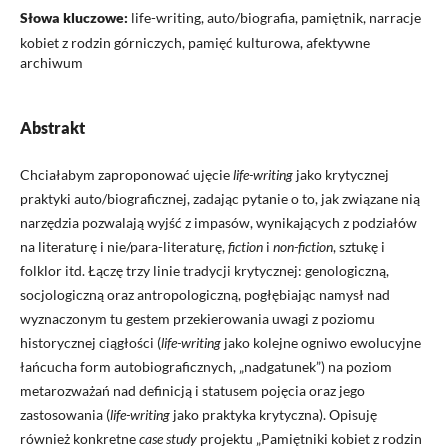
Słowa kluczowe:
life-writing, auto/biografia, pamiętnik, narracje
kobiet z rodzin górniczych, pamięć kulturowa, afektywne
archiwum
Abstrakt
Chciałabym zaproponować ujęcie
life-writing
jako krytycznej
praktyki auto/biograficznej, zadając pytanie o to, jak związane nią
narzędzia pozwalają wyjść z impasów, wynikających z podziałów
na literaturę i nie/para-literaturę,
fiction
i
non-fiction
, sztukę i
folklor itd. Łączę trzy linie tradycji krytycznej: genologiczną,
socjologiczną oraz antropologiczną, pogłębiając namysł nad
wyznaczonym tu gestem przekierowania uwagi z poziomu
historycznej ciągłości (
life-writing
jako kolejne ogniwo ewolucyjne
łańcucha form autobiograficznych, „nadgatunek”) na poziom
metarozważań nad definicją i statusem pojęcia oraz jego
zastosowania (
life-writing
jako praktyka krytyczna). Opisuję
również konkretne
case study
projektu „Pamiętniki kobiet z rodzin