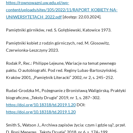
https://rownowazni.uw.edu.pl/wp-
content/uploads/sites/105/2022/11/RAPORT_KOBIETY-NA-
UNIWERSYTETACH_2022.pdf
[dostęp: 22.03.2024].
Pamiętniki górników, red. S. Gołębiewski, Katowice 1973.
Pamiętniki kobiet z rodzin górniczych, red. M. Glosowitz,
Czerwionka-Leszczyny 2023.
Rodak P., Rec.: Philippe Lejeune, Wariacje na temat pewnego
paktu. O autobiografii. Pod red. Reginy Lubas-Bartoszyńskiej.
Kraków 2001, „Pamiętnik Literacki” 2002, nr 2, s. 245–252.
Rudaś-Grodzka M., Pożegnanie z Bronisławą Waligórską. Praktyki
biograficzne, „Teksty Drugie” 2019, nr 1, s. 287–302.
https://doi.org/10.18318/td.2019.1.20
DOI:
https://doi.org/10.18318/td.2019.1.20
Smith S., Watson J., Archiwa zapisów życia: czym i gdzie są?, przeł.
D. Boni Menezes, „Teksty Drugie” 2018, nr 6, s. 174–199.