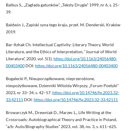
Balbus S., „Zagłada gatunków”, „Teksty Drugie” 1999, nr 6, s. 25–
39.
Baldwin J., Zapiski syna tego kraju, przeł. M. Denderski, Kraków
2019.
Bar-Itzhak Ch. Intellectual Captivity: Literary Theory, World
Literature, and the Ethics of Interpretation, “Journal of World
Literature”, 2020, vol. 5(1).
https://doi.org/10.1163/24056480-
00403400
DOI:
https://doi.org/10.1163/24056480-00403400
Bogalecki P., Nieuporządkowane, nieprzerobione,
niespożytkowane. Dzienniki Witolda Wirpszy, „Forum Poetyki”
2023, nr 33–34, s. 42–57.
https://doi.org/10.14746/fp.2023.32-
33.42111
DOI:
https://doi.org/10.14746/fp.2023.32-33.42111
Browarczyk M., Drewniak D., Marzec L., Life Writing at the
Crossroads: Autobiographical Theory and Practice in Poland,
“a/b: Auto/Biography Studies” 2023, vol. 38, no. 3, s. 611–625.