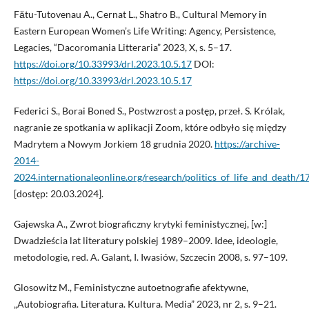
Fǎtu-Tutovenau A., Cernat L., Shatro B., Cultural Memory in
Eastern European Women’s Life Writing: Agency, Persistence,
Legacies, “Dacoromania Litteraria” 2023, X, s. 5–17.
https://doi.org/10.33993/drl.2023.10.5.17
DOI:
https://doi.org/10.33993/drl.2023.10.5.17
Federici S., Borai Boned S., Postwzrost a postęp, przeł. S. Królak,
nagranie ze spotkania w aplikacji Zoom, które odbyło się między
Madrytem a Nowym Jorkiem 18 grudnia 2020.
https://archive-
2014-
2024.internationaleonline.org/research/politics_of_life_and_death/
[dostęp: 20.03.2024].
Gajewska A., Zwrot biograficzny krytyki feministycznej, [w:]
Dwadzieścia lat literatury polskiej 1989–2009. Idee, ideologie,
metodologie, red. A. Galant, I. Iwasiów, Szczecin 2008, s. 97–109.
Glosowitz M., Feministyczne autoetnografie afektywne,
„Autobiografia. Literatura. Kultura. Media” 2023, nr 2, s. 9–21.