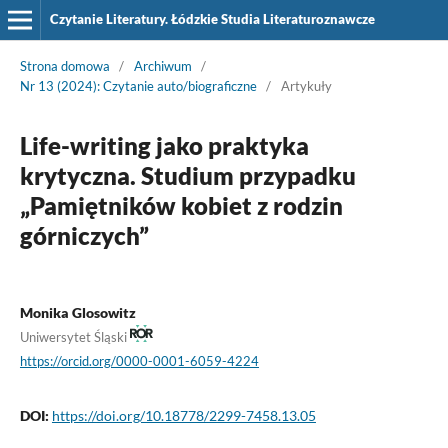
Czytanie Literatury. Łódzkie Studia Literaturoznawcze
Strona domowa
/
Archiwum
/
Nr 13 (2024): Czytanie auto/biograficzne
/
Artykuły
Life-writing jako praktyka
krytyczna. Studium przypadku
„Pamiętników kobiet z rodzin
górniczych”
Monika Glosowitz
Uniwersytet Śląski
https://orcid.org/0000-0001-6059-4224
DOI:
https://doi.org/10.18778/2299-7458.13.05