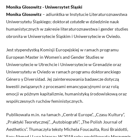
Monika Glosowitz - Uniwersytet Śląski
Monika Glosowitz
– adiunktka w Instytucie Literaturoznawstwa
Uniwersytetu Śląskiego; doktorat
cotutelle
w dziedzinie nauk
humanistycznych w zakresie literaturoznawstwa i gender studies
obroniła w Uniwersytecie Śląskim i Uniwersytecie w Oviedo.
Jest stypendystką Komisji Europejskiej w ramach programu
European Master in Women’s and Gender Studies w
Uniwersytecie w Utrechcie i Uniwersytecie w Grenadzie oraz
Uniwersytetu w Oviedo w ramach programu doktoranckiego
Género y Diversidad. Jej zainteresowania badawcze dotyczą
kwestii związanych z procesami emancypacyjnymi oraz rolą
emocji w późnym kapitalizmie, humanistyką środowiskową oraz
współczesnych ruchów feministycznych.
Publikowała m.in. na łamach „Central Europe”, „Czasu Kultury”,
„Praktyki Teoretycznej”, „Autobiografii”, „The Polish Journal of
Aesthetics”. Tłumaczyła teksty Michela Foucaulta, Rosi Braidotti,
Sary Ahmed i Luce Irigaray. W 2019 roku opublikowała
Maszynerie