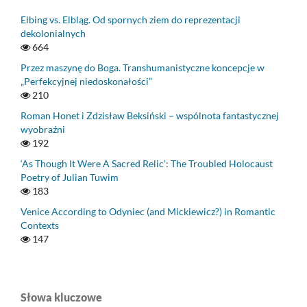
Elbing vs. Elbląg. Od spornych ziem do reprezentacji
dekolonialnych
664
Przez maszynę do Boga. Transhumanistyczne koncepcje w
„Perfekcyjnej niedoskonałości”
210
Roman Honet i Zdzisław Beksiński – wspólnota fantastycznej
wyobraźni
192
‘As Though It Were A Sacred Relic’: The Troubled Holocaust
Poetry of Julian Tuwim
183
Venice According to Odyniec (and Mickiewicz?) in Romantic
Contexts
147
Słowa kluczowe