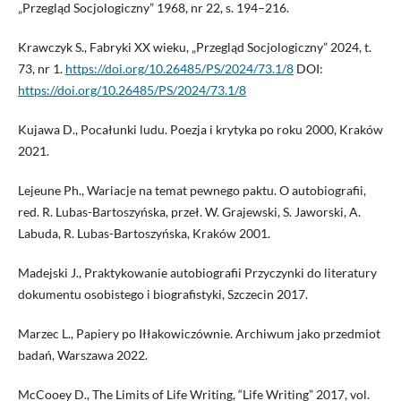
„Przegląd Socjologiczny” 1968, nr 22, s. 194–216.
Krawczyk S., Fabryki XX wieku, „Przegląd Socjologiczny” 2024, t.
73, nr 1.
https://doi.org/10.26485/PS/2024/73.1/8
DOI:
https://doi.org/10.26485/PS/2024/73.1/8
Kujawa D., Pocałunki ludu. Poezja i krytyka po roku 2000, Kraków
2021.
Lejeune Ph., Wariacje na temat pewnego paktu. O autobiografii,
red. R. Lubas-Bartoszyńska, przeł. W. Grajewski, S. Jaworski, A.
Labuda, R. Lubas-Bartoszyńska, Kraków 2001.
Madejski J., Praktykowanie autobiografii Przyczynki do literatury
dokumentu osobistego i biografistyki, Szczecin 2017.
Marzec L., Papiery po Iłłakowiczównie. Archiwum jako przedmiot
badań, Warszawa 2022.
McCooey D., The Limits of Life Writing, “Life Writing” 2017, vol.