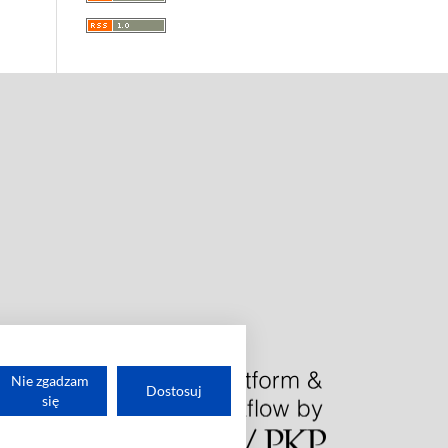
Nie zgadzam
Dostosuj
się