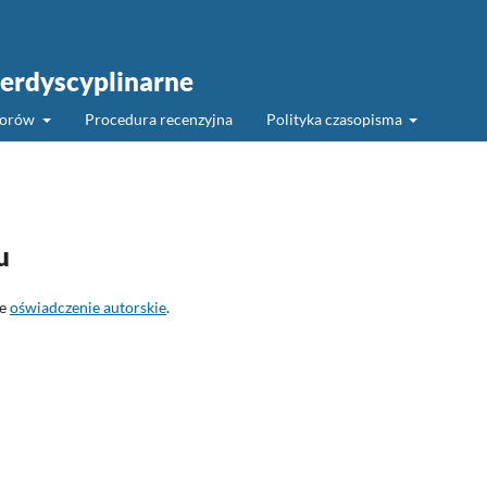
erdyscyplinarne
torów
Procedura recenzyjna
Polityka czasopisma
u
je
oświadczenie autorskie
.