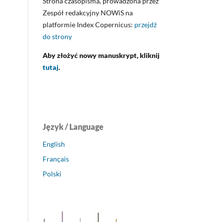
Strona czasopisma, prowadzona przez
Zespół redakcyjny NOWiS na
platformie Index Copernicus:
przejdź
do strony
Aby złożyć nowy manuskrypt, kliknij
tutaj
.
Język / Language
English
Français
Polski