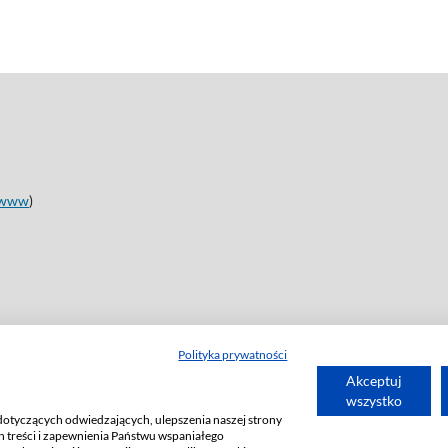
www
)
Polityka prywatności
Akceptuj
wszystko
dotyczących odwiedzających, ulepszenia naszej strony
 treści i zapewnienia Państwu wspaniałego