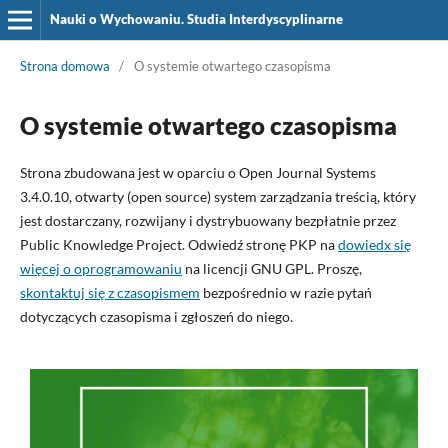
Nauki o Wychowaniu. Studia Interdyscyplinarne
Strona domowa
/
O systemie otwartego czasopisma
O systemie otwartego czasopisma
Strona zbudowana jest w oparciu o Open Journal Systems
3.4.0.10, otwarty (open source) system zarządzania treścią, który
jest dostarczany, rozwijany i dystrybuowany bezpłatnie przez
Public Knowledge Project. Odwiedź stronę PKP na
dowiedx się
więcej o oprogramowaniu
na licencji GNU GPL. Proszę,
skontaktuj się z czasopismem
bezpośrednio w razie pytań
dotyczących czasopisma i zgłoszeń do niego.