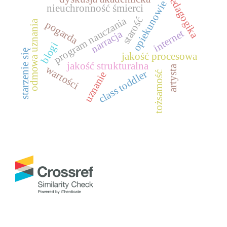
pedagogika
opiekunowie
nieuchronność śmierci
program nauczania
starość
odmowa uznania
pogarda
internet
narracja
blogi
starzenie się
jakość procesowa
jakość strukturalna
artysta
wartości
class toddler
uznanie
tożsamość