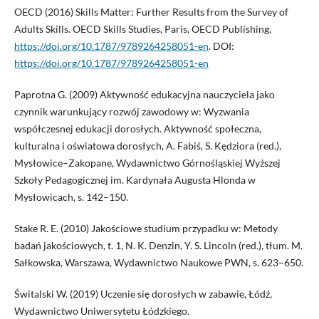
OECD (2016) Skills Matter: Further Results from the Survey of
Adults Skills. OECD Skills Studies, Paris, OECD Publishing,
https://doi.org/10.1787/9789264258051-en
. DOI:
https://doi.org/10.1787/9789264258051-en
Paprotna G. (2009) Aktywność edukacyjna nauczyciela jako
czynnik warunkujący rozwój zawodowy w: Wyzwania
współczesnej edukacji dorosłych. Aktywność społeczna,
kulturalna i oświatowa dorosłych, A. Fabiś, S. Kędziora (red.),
Mysłowice–Zakopane, Wydawnictwo Górnośląskiej Wyższej
Szkoły Pedagogicznej im. Kardynała Augusta Hlonda w
Mysłowicach, s. 142–150.
Stake R. E. (2010) Jakościowe studium przypadku w: Metody
badań jakościowych, t. 1, N. K. Denzin, Y. S. Lincoln (red.), tłum. M.
Sałkowska, Warszawa, Wydawnictwo Naukowe PWN, s. 623–650.
Świtalski W. (2019) Uczenie się dorosłych w zabawie, Łódź,
Wydawnictwo Uniwersytetu ­Łódzkiego.