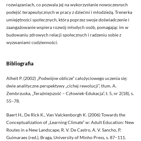
rozwiązaniach, co pozwala jej na wykorzystanie nowoczesnych
podejść terapeutycznych w pracy z dziećmi i młodzieżą. Trenerka
umiejętności społecznych, która poprzez swoje doświadczenie i
zaangażowanie wspiera rozwój młodych osób, pomagając im w
budowaniu zdrowych relacji społecznych i radzeniu sobie z
wyzwaniami codzienności.
Bibliografia
Alheit P. (2002) „Podwójne oblicze” całożyciowego uczenia się:
dwie analityczne perspektywy „cichej rewolucji”, tłum. A.
Zembrzuska, „Teraźniejszość – Człowiek-Edukacja”, t. 5, nr 2(18), s.
55–78.
Baert H., De Rick K., Van Valckenborgh K. (2006) Towards the
Conceptualization of „Learning Climate” w: Adult Education: New
Routes in a New Landscape, R. V. De Castro, A. V. Sancho, P.
Guimaraes (red.), Braga, University of Minho Press, s. 87–111.