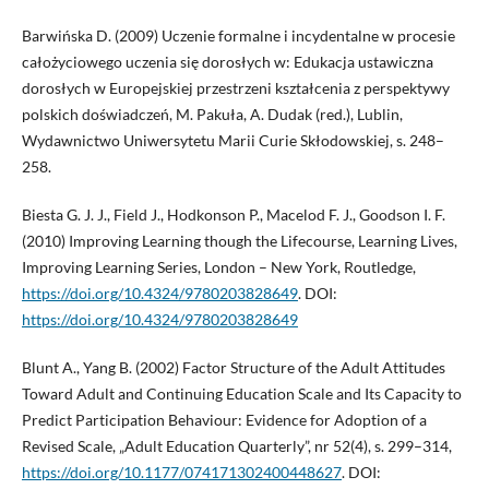
Barwińska D. (2009) Uczenie formalne i incydentalne w procesie
całożyciowego uczenia się dorosłych w: Edukacja ustawiczna
dorosłych w Europejskiej przestrzeni kształcenia z perspektywy
polskich doświadczeń, M. Pakuła, A. Dudak (red.), Lublin,
Wydawnictwo Uniwersytetu Marii Curie Skłodowskiej, s. 248–
258.
Biesta G. J. J., Field J., Hodkonson P., Macelod F. J., Goodson I. F.
(2010) Improving Learning though the Lifecourse, Learning Lives,
Improving Learning Series, London – New York, ­Routledge,
https://doi.org/10.4324/9780203828649
. DOI:
https://doi.org/10.4324/9780203828649
Blunt A., Yang B. (2002) Factor Structure of the Adult Attitudes
Toward Adult and Continuing Education Scale and Its Capacity to
Predict Participation Behaviour: Evidence for ­Adoption of a
Revised Scale, „Adult Education Quarterly”, nr 52(4), s. 299–314,
https://doi.org/10.1177/074171302400448627
. DOI: