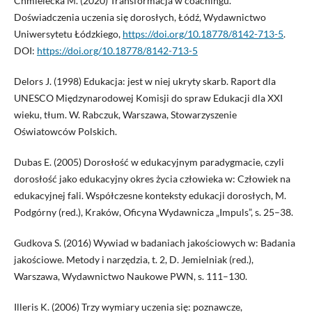
Chmielecka M. (2020) Transformacja w coachingu.
Doświadczenia uczenia się dorosłych, Łódź, Wydawnictwo
Uniwersytetu Łódzkiego,
https://doi.org/10.18778/8142-713-5
.
DOI:
https://doi.org/10.18778/8142-713-5
Delors J. (1998) Edukacja: jest w niej ukryty skarb. Raport dla
UNESCO Międzynarodowej Komisji do spraw Edukacji dla XXI
wieku, tłum. W. Rabczuk, Warszawa, Stowarzyszenie
Oświatowców Polskich.
Dubas E. (2005) Dorosłość w edukacyjnym paradygmacie, czyli
dorosłość jako edukacyjny okres życia człowieka w: Człowiek na
edukacyjnej fali. Współczesne konteksty edukacji dorosłych, M.
Podgórny (red.), Kraków, Oficyna Wydawnicza „Impuls”, s. 25–38.
Gudkova S. (2016) Wywiad w badaniach jakościowych w: Badania
jakościowe. Metody i narzędzia, t. 2, D. Jemielniak (red.),
Warszawa, Wydawnictwo Naukowe PWN, s. 111–130.
Illeris K. (2006) Trzy wymiary uczenia się: poznawcze,