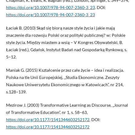
Chapman, K. Evans, R. Bagnall (red.), London, Springer, s. 349–374,
https://doi.org/10.1007/978-94-007-2360-3_23
. DOI:
https://doi.org/10.1007/978-94-007-2360-3_23
Łaciak B. (2010) Skąd się biorą nasze style życia i jakie mają
znaczenie dla rozwoju Polski oraz polityki publicznej? w: Polskie
style życia. Między miastem a wsią – V Kongres Obywatelski, B.
Łaciak (red.), Gdańsk, Instytut Badań nad Gospodarką Rynkową, s.
5–12.
Maniak G. (2015) Kształcenie przez całe życie – idea i realizacja.
Polska na tle Unii Europejskiej, „Studia Ekonomiczne. Zeszyty
Naukowe Uniwersytetu Ekonomicznego w Katowicach”, nr 214,
s.128–139.
Mezirow J. (2003) Transformative Learning as Discourse, „Journal
of Transformative Education”, nr 1, s. 58–63,
https://doi.org/10.1177/1541344603252172
. DOI:
https://doi.org/10.1177/1541344603252172