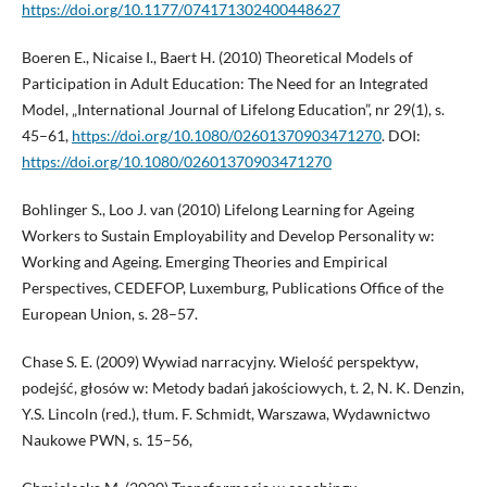
https://doi.org/10.1177/074171302400448627
Boeren E., Nicaise I., Baert H. (2010) Theoretical Models of
Participation in Adult Education: The Need for an Integrated
Model, „International Journal of Lifelong Education”, nr 29(1), s.
45–61,
https://doi.org/10.1080/02601370903471270
. DOI:
https://doi.org/10.1080/02601370903471270
Bohlinger S., Loo J. van (2010) Lifelong Learning for Ageing
Workers to Sustain Employability and Develop Personality w:
Working and Ageing. Emerging Theories and Empirical
Perspectives, CEDEFOP, Luxemburg, Publications Office of the
European Union, s. 28–57.
Chase S. E. (2009) Wywiad narracyjny. Wielość perspektyw,
podejść, głosów w: Metody badań jakościowych, t. 2, N. K. Denzin,
Y.S. Lincoln (red.), tłum. F. Schmidt, Warszawa, Wydawnictwo
Naukowe PWN, s. 15–56,