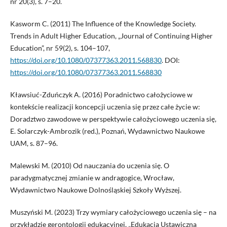
nr 20(3), s. 7–20.
Kasworm C. (2011) The Influence of the Knowledge Society.
Trends in Adult Higher Education, „Journal of Continuing Higher
Education”, nr 59(2), s. 104–107,
https://doi.org/10.1080/07377363.2011.568830
. DOI:
https://doi.org/10.1080/07377363.2011.568830
Kławsiuć-Zduńczyk A. (2016) Poradnictwo całożyciowe w
kontekście realizacji koncepcji uczenia się przez całe życie w:
Doradztwo zawodowe w perspektywie całożyciowego uczenia się,
E. Solarczyk-Ambrozik (red.), Poznań, Wydawnictwo Naukowe
UAM, s. 87–96.
Malewski M. (2010) Od nauczania do uczenia się. O
paradygmatycznej zmianie w andragogice, Wrocław,
Wydawnictwo Naukowe Dolnośląskiej Szkoły Wyższej.
Muszyński M. (2023) Trzy wymiary całożyciowego uczenia się – na
przykładzie gerontologii edukacyjnej, „Edukacja Ustawiczna