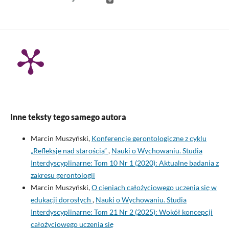
Inne teksty tego samego autora
Marcin Muszyński,
Konferencje gerontologiczne z cyklu
„Refleksje nad starością”
,
Nauki o Wychowaniu. Studia
Interdyscyplinarne: Tom 10 Nr 1 (2020): Aktualne badania z
zakresu gerontologii
Marcin Muszyński,
O cieniach całożyciowego uczenia się w
edukacji dorosłych
,
Nauki o Wychowaniu. Studia
Interdyscyplinarne: Tom 21 Nr 2 (2025): Wokół koncepcji
całożyciowego uczenia się