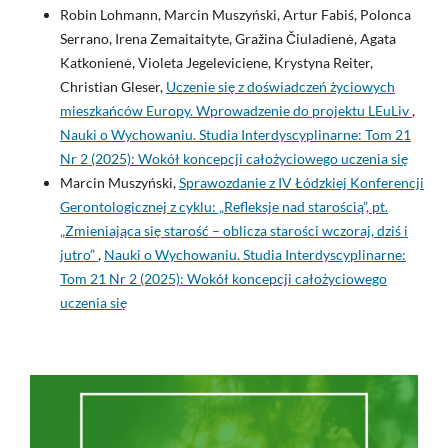
Robin Lohmann, Marcin Muszyński, Artur Fabiś, Polonca
Serrano, Irena Zemaitaityte, Gražina Čiuladienė, Agata
Katkonienė, Violeta Jegeleviciene, Krystyna Reiter,
Christian Gleser,
Uczenie się z doświadczeń życiowych
mieszkańców Europy. Wprowadzenie do projektu LEuLiv
,
Nauki o Wychowaniu. Studia Interdyscyplinarne: Tom 21
Nr 2 (2025): Wokół koncepcji całożyciowego uczenia się
Marcin Muszyński,
Sprawozdanie z IV Łódzkiej Konferencji
Gerontologicznej z cyklu: „Refleksje nad starością”, pt.
„Zmieniająca się starość – oblicza starości wczoraj, dziś i
jutro”
,
Nauki o Wychowaniu. Studia Interdyscyplinarne:
Tom 21 Nr 2 (2025): Wokół koncepcji całożyciowego
uczenia się