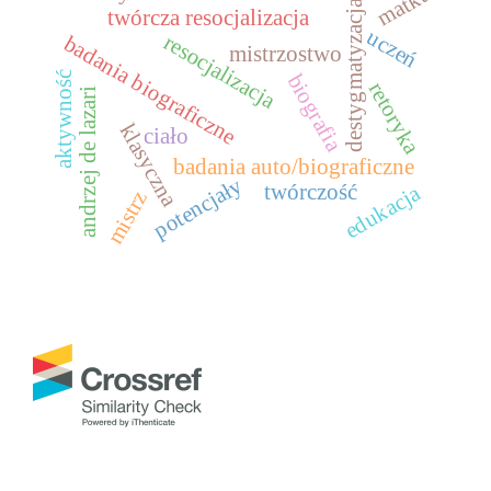
matka
destygmatyzacja
twórcza resocjalizacja
uczeń
resocjalizacja
badania biograficzne
mistrzostwo
aktywność
biografia
retoryka
andrzej de lazari
klasyczna
ciało
badania auto/biograficzne
potencjały
edukacja
twórczość
mistrz