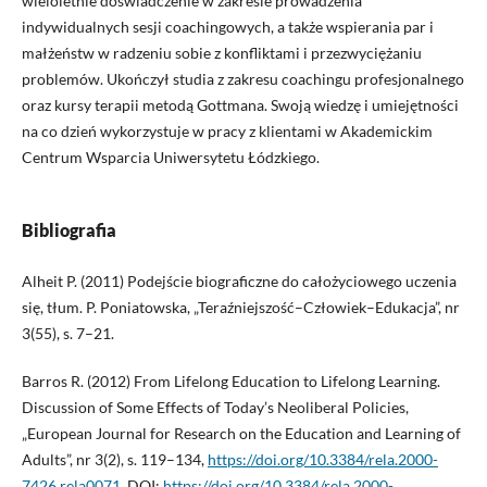
wieloletnie doświadczenie w zakresie prowadzenia
indywidualnych sesji coachingowych, a także wspierania par i
małżeństw w radzeniu sobie z konfliktami i przezwyciężaniu
problemów. Ukończył studia z zakresu coachingu profesjonalnego
oraz kursy terapii metodą Gottmana. Swoją wiedzę i umiejętności
na co dzień wykorzystuje w pracy z klientami w Akademickim
Centrum Wsparcia Uniwersytetu Łódzkiego.
Bibliografia
Alheit P. (2011) Podejście biograficzne do całożyciowego uczenia
się, tłum. P. Poniatowska, „Teraźniejszość–­Człowiek–Edukacja”, nr
3(55), s. 7–21.
Barros R. (2012) From Lifelong Education to Lifelong Learning.
Discussion of Some Effects of Today’s Neoliberal Policies,
„European Journal for Research on the Education and Learning of
Adults”, nr 3(2), s. 119–134,
https://doi.org/10.3384/rela.2000-
7426.rela0071
. DOI:
https://doi.org/10.3384/rela.2000-