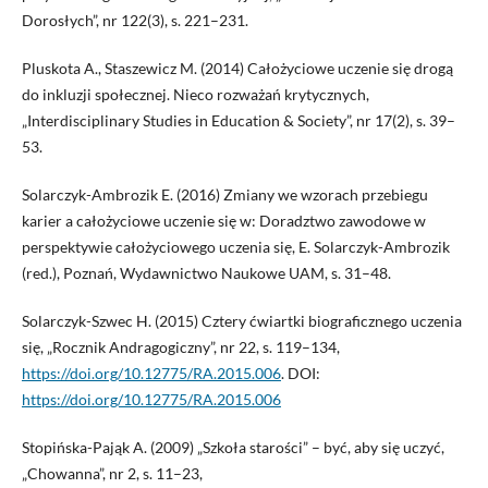
Dorosłych”, nr 122(3), s. 221–231.
Pluskota A., Staszewicz M. (2014) Całożyciowe uczenie się drogą
do inkluzji społecznej. Nieco rozważań krytycznych,
„Interdisciplinary Studies in Education & Society”, nr 17(2), s. 39–
53.
Solarczyk-Ambrozik E. (2016) Zmiany we wzorach przebiegu
karier a całożyciowe uczenie się w: Doradztwo zawodowe w
perspektywie całożyciowego uczenia się, E. Solarczyk-Ambrozik
(red.), Poznań, Wydawnictwo Naukowe UAM, s. 31–48.
Solarczyk-Szwec H. (2015) Cztery ćwiartki biograficznego uczenia
się, „Rocznik Andragogiczny”, nr 22, s. 119–134,
https://doi.org/10.12775/RA.2015.006
. DOI:
https://doi.org/10.12775/RA.2015.006
Stopińska-Pająk A. (2009) „Szkoła starości” – być, aby się uczyć,
„Chowanna”, nr 2, s. 11–23,