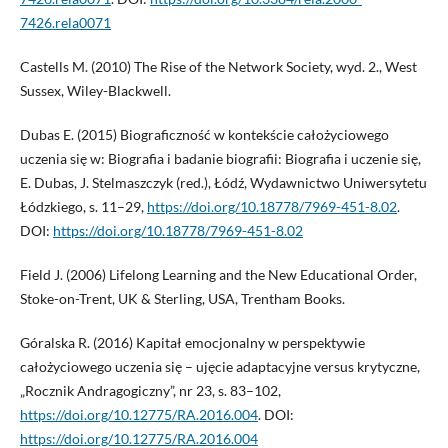
7426.rela0071
Castells M. (2010) The Rise of the Network Society, wyd. 2., West
Sussex, Wiley-Blackwell.
Dubas E. (2015) Biograficzność w kontekście całożyciowego
uczenia się w: Biografia i badanie biografii: Biografia i uczenie się,
E. Dubas, J. Stelmaszczyk (red.), Łódź, Wydawnictwo ­Uniwersytetu
Łódzkiego, s. 11–29,
https://doi.org/10.18778/7969-451-8.02
.
DOI:
https://doi.org/10.18778/7969-451-8.02
Field J. (2006) Lifelong Learning and the New Educational Order,
Stoke-on-Trent, UK & Sterling, USA, ­Trentham Books.
Góralska R. (2016) Kapitał emocjonalny w perspektywie
całożyciowego uczenia się – ujęcie adaptacyjne versus krytyczne,
„Rocznik Andragogiczny”, nr 23, s. 83–102,
https://doi.org/10.12775/RA.2016.004
. DOI:
https://doi.org/10.12775/RA.2016.004