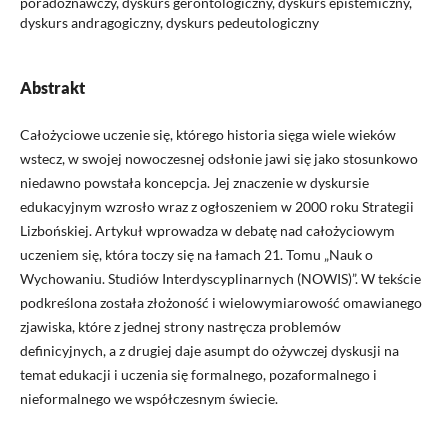
poradoznawczy, dyskurs gerontologiczny, dyskurs epistemiczny,
dyskurs andragogiczny, dyskurs pedeutologiczny
Abstrakt
Całożyciowe uczenie się, którego historia sięga wiele wieków
wstecz, w swojej nowoczesnej odsłonie jawi się jako stosunkowo
niedawno powstała koncepcja. Jej znaczenie w dyskursie
edukacyjnym wzrosło wraz z ogłoszeniem w 2000 roku Strategii
Lizbońskiej. Artykuł wprowadza w debatę nad całożyciowym
uczeniem się, która toczy się na łamach 21. Tomu „Nauk o
Wychowaniu. Studiów Interdyscyplinarnych (NOWIS)”. W tekście
podkreślona została złożoność i wielowymiarowość omawianego
zjawiska, które z jednej strony nastręcza problemów
definicyjnych, a z drugiej daje asumpt do ożywczej dyskusji na
temat edukacji i uczenia się formalnego, pozaformalnego i
nieformalnego we współczesnym świecie.