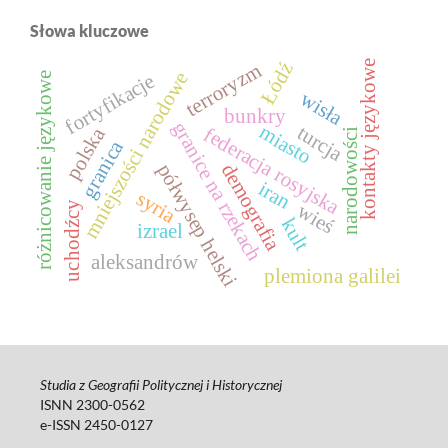
Słowa kluczowe
kontakty językowe
Łódź
terroryzm
mniejszości narodowe
fortyfikacje
różnicowanie językowe
wisła
bunkry
granice na rzekach
miasto
turcja
federacja rosyjska
polska
narodowości
granica
demografia
półwysep helski
iran
syria
wieś
uchodźcy
kult
izrael
aleksandrów
plemiona galilei
Studia z Geografii Politycznej i Historycznej
ISNN 2300-0562
e-ISSN 2450-0127