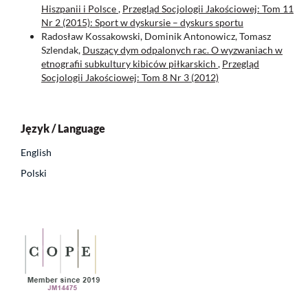
Hiszpanii i Polsce
,
Przegląd Socjologii Jakościowej: Tom 11
Nr 2 (2015): Sport w dyskursie – dyskurs sportu
Radosław Kossakowski, Dominik Antonowicz, Tomasz
Szlendak,
Duszący dym odpalonych rac. O wyzwaniach w
etnografii subkultury kibiców piłkarskich
,
Przegląd
Socjologii Jakościowej: Tom 8 Nr 3 (2012)
Język / Language
English
Polski