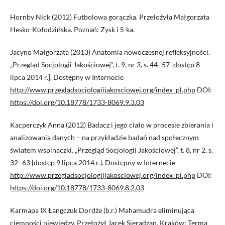
Hornby Nick (2012) Futbolowa gorączka. Przełożyła Małgorzata
Hesko-Kołodzińska. Poznań: Zysk i S-ka.
Jacyno Małgorzata (2013) Anatomia nowoczesnej refleksyjności.
„Przegląd Socjologii Jakościowej”, t. 9, nr 3, s. 44–57 [dostęp 8
lipca 2014 r.]. Dostępny w Internecie
http://www.przegladsocjologiijakosciowej.org/index_pl.php
DOI:
https://doi.org/10.18778/1733-8069.9.3.03
Kacperczyk Anna (2012) Badacz i jego ciało w procesie zbierania i
analizowania danych – na przykładzie badań nad społecznym
światem wspinaczki. „Przegląd Socjologii Jakościowej”, t. 8, nr 2, s.
32–63 [dostęp 9 lipca 2014 r.]. Dostępny w Internecie
http://www.przegladsocjologiijakosciowej.org/index_pl.php
DOI:
https://doi.org/10.18778/1733-8069.8.2.03
Karmapa IX Łangczuk Dordże (b.r.) Mahamudra eliminująca
ciemności niewiedzy. Przełożył Jacek Sieradzan. Kraków: Terma