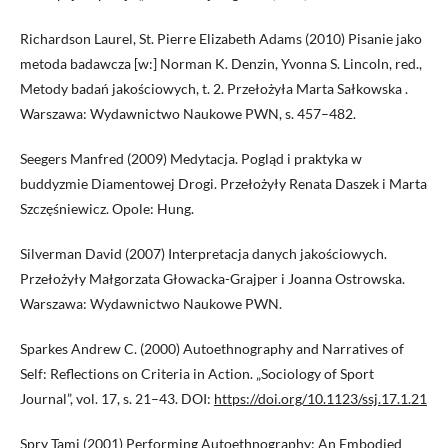
Richardson Laurel, St. Pierre Elizabeth Adams (2010) Pisanie jako
metoda badawcza [w:] Norman K. Denzin, Yvonna S. Lincoln, red.,
Metody badań jakościowych, t. 2. Przełożyła Marta Sałkowska .
Warszawa: Wydawnictwo Naukowe PWN, s. 457–482.
Seegers Manfred (2009) Medytacja. Pogląd i praktyka w
buddyzmie Diamentowej Drogi. Przełożyły Renata Daszek i Marta
Szczęśniewicz. Opole: Hung.
Silverman David (2007) Interpretacja danych jakościowych.
Przełożyły Małgorzata Głowacka-Grajper i Joanna Ostrowska.
Warszawa: Wydawnictwo Naukowe PWN.
Sparkes Andrew C. (2000) Autoethnography and Narratives of
Self: Reflections on Criteria in Action. „Sociology of Sport
Journal”, vol. 17, s. 21–43. DOI:
https://doi.org/10.1123/ssj.17.1.21
Spry Tami (2001) Performing Autoethnography: An Embodied