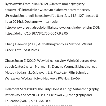
Byczkowska Dominika (2012) „Ciało to mój największy
nauczyciel”. Interakcje z własnym ciałem w pracy tancerza.
„Przegląd Socjologii Jakościowej”, t. 8, nr 2, s. 112–127 [dostęp 8
lipca 2014r.]. Dostępny w Internecie
http://www.przegladsocjologiijakosciowej.org/index_pl.php
DOI:
https://doi.org/10.18778/1733-8069.8.2.05
Chang Heewon (2008) Autoethnography as Method. Walnut
Creek: Left Coast Press.
Chase Susan E. (2010) Wywiad narracyjny. Wielość perspektyw,
podejść, głosów [w:] Norman K. Denzin, Yvonna S. Lincoln, red.,
Metody badań jakościowych, t. 2. Przełożył Filip Schmidt.
Warszawa: Wydawnictwo Naukowe PWN, s. 15–56.
Delamont Sara (2009) The Only Honest Thing: Autoethnography,
Reflexivity and Small Crises in Fieldwork. „Ethnography and
Education”, vol. 4, s. 51–63. DOI: