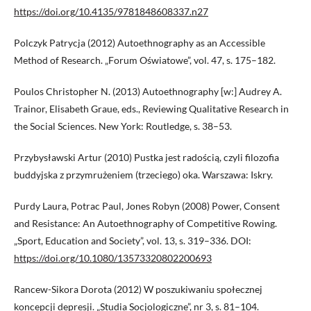
https://doi.org/10.4135/9781848608337.n27
Polczyk Patrycja (2012) Autoethnography as an Accessible
Method of Research. „Forum Oświatowe”, vol. 47, s. 175–182.
Poulos Christopher N. (2013) Autoethnography [w:] Audrey A.
Trainor, Elisabeth Graue, eds., Reviewing Qualitative Research in
the Social Sciences. New York: Routledge, s. 38–53.
Przybysławski Artur (2010) Pustka jest radością, czyli filozofia
buddyjska z przymrużeniem (trzeciego) oka. Warszawa: Iskry.
Purdy Laura, Potrac Paul, Jones Robyn (2008) Power, Consent
and Resistance: An Autoethnography of Competitive Rowing.
„Sport, Education and Society”, vol. 13, s. 319–336. DOI:
https://doi.org/10.1080/13573320802200693
Rancew-Sikora Dorota (2012) W poszukiwaniu społecznej
koncepcji depresji. „Studia Socjologiczne”, nr 3, s. 81–104.