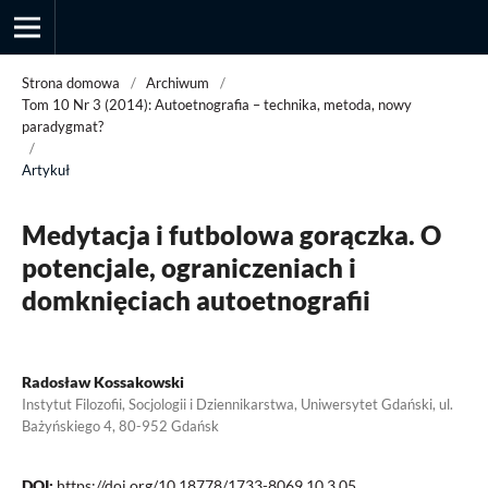
Strona domowa
/
Archiwum
/
Tom 10 Nr 3 (2014): Autoetnografia – technika, metoda, nowy
paradygmat?
/
Przegląd Socjologii Jakościowej
Artykuł
Medytacja i futbolowa gorączka. O
potencjale, ograniczeniach i
domknięciach autoetnografii
Radosław Kossakowski
Instytut Filozofii, Socjologii i Dziennikarstwa, Uniwersytet Gdański, ul.
Bażyńskiego 4, 80-952 Gdańsk
DOI:
https://doi.org/10.18778/1733-8069.10.3.05