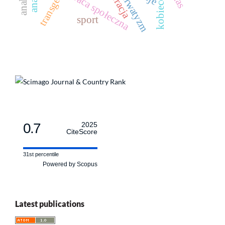
konserwatyzm
transgender
narracja
kobiecość
praca społeczna
sport
0.7
2025
CiteScore
31st percentile
Powered by Scopus
Latest publications