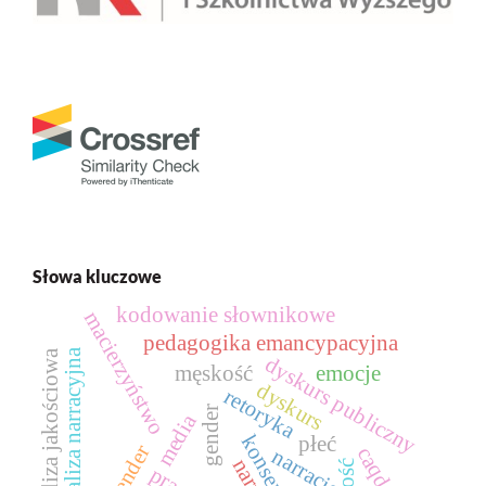
Słowa kluczowe
kodowanie słownikowe
macierzyństwo
pedagogika emancypacyjna
analiza narracyjna
analiza jakościowa
dyskurs publiczny
męskość
emocje
dyskurs
retoryka
gender
media
płeć
caqdas
narracje