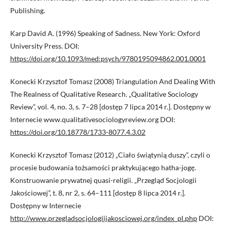
Publishing.
Karp David A. (1996) Speaking of Sadness. New York: Oxford
University Press. DOI:
https://doi.org/10.1093/med:psych/9780195094862.001.0001
Konecki Krzysztof Tomasz (2008) Triangulation And Dealing With
The Realness of Qualitative Research. „Qualitative Sociology
Review”, vol. 4, no. 3, s. 7–28 [dostęp 7 lipca 2014 r.]. Dostępny w
Internecie www.qualitativesociologyreview.org DOI:
https://doi.org/10.18778/1733-8077.4.3.02
Konecki Krzysztof Tomasz (2012) „Ciało świątynią duszy”, czyli o
procesie budowania tożsamości praktykującego hatha-jogę.
Konstruowanie prywatnej quasi-religii. „Przegląd Socjologii
Jakościowej”, t. 8, nr 2, s. 64–111 [dostęp 8 lipca 2014 r.].
Dostępny w Internecie
http://www.przegladsocjologiijakosciowej.org/index_pl.php
DOI: