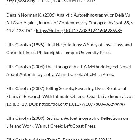
https://doi.org/10.1080/17457820802703507
Denzin Norman K. (2006) Analytic Autoethnography, or Déjà Vu
All Over Again. „Journal of Contemporary Ethnography”, vol. 35, s.
419–428. DOI:
https://doi.org/10.1177/0891241606286985
Ellis Carolyn (1995) Final Negotiations: A Story of Love, Loss, and
Chronic Illness. Philadelphia: Temple University Press.
Ellis Carolyn (2004) The Ethnographic I. A Methodological Novel
About Autoethnography. Walnut Creek: AltaMira Press.
Ellis Carolyn (2007) Telling Secrets, Revealing Lives: Relational
Ethics in Research With Intimate Others. „Qualitative Inquiry”, vol.
13, s. 3–29. DOI:
https://doi.org/10.1177/1077800406294947
Ellis Carolyn (2009) Revision: Autoethnographic Reflections on
Life and Work. Walnut Creek: Left Coast Press.
Ellis Carolyn, Adams Tony E., Bochner Arthur P. (2011)