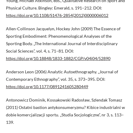
Young, Michael Atkinson, eds., Qualitative Research on Sport and
Physical Culture. Bingley: Emerald, s. 191–212. DOI:
https://doi.org/10.1108/S1476-2854(2012)0000006012
Allen-Collinson Jacquelyn, Hockey John (2009) The Essence of
Sporting Embodiment: Phenomenological Analyses of the
Sporting Body. „The International Journal of Interdisciplinary
Social Sciences”, vol. 4, s. 71–81. DOI:
https://doi.org/10.18848/1833-1882/CGP/v04i04/52890
Anderson Leon (2006) Analytic Autoethnography. „Journal of
Contemporary Ethnography”, vol. 35, s. 373–395. DOI:
https://doi.org/10.1177/0891241605280449
Antonowicz Dominik, Kossakowski Radosław, Szlendak Tomasz
(2011) Ostatni bastion antykonsumeryzmu? Kibice industrialni w
dobie komercjalizacji sportu. „Studia Socjologiczne”, nr 3, s. 113–
139.