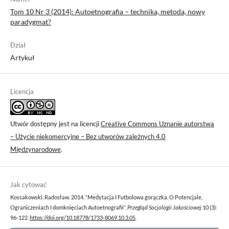
Tom 10 Nr 3 (2014): Autoetnografia – technika, metoda, nowy
paradygmat?
Dział
Artykuł
Licencja
Utwór dostępny jest na licencji
Creative Commons Uznanie autorstwa
– Użycie niekomercyjne – Bez utworów zależnych 4.0
Międzynarodowe
.
Jak cytować
Kossakowski, Radosław. 2014. “Medytacja I Futbolowa gorączka. O Potencjale,
Ograniczeniach I domknięciach Autoetnografii”.
Przegląd Socjologii Jakościowej
10 (3):
96-122.
https://doi.org/10.18778/1733-8069.10.3.05
.