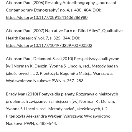
Atkinson Paul (2006) Rescuing Autoethnography. „Journal of
Contemporary Ethnography”, no. 4, s. 400–404. DOI:
https://doi.org/10.1177/0891241606286980
Atkinson Paul (2007) Narrative Turn or Blind Alley? „Qualitative
Health Research”, vol. 7, s. 325–344. DOI:
https://doi.org/10.1177/104973239700700302
Atkinson Paul, Delamont Sara (2010) Perspektywy analityczne
[w:] Norman K. Denzin, Yvonna S. Lincoln, red., Metody badań
jakościowych, t. 2. Przełożyła Bogumiła Mateja. Warszawa:
Wydawnictwo Naukowe PWN, s. 257–283.
Brady Ivan (2010) Poetyka dla planety. Rozprawa o niektórych
problemach związanych z miejscem [w:] Norman K . Denzin,
Yvonna S. Lincoln, red., Metody badań jakościowych, t. 2.
Przełożyła Aleksandra Wagner. Warszawa: Wydawnictwo
Naukowe PWN, s. 483–544.