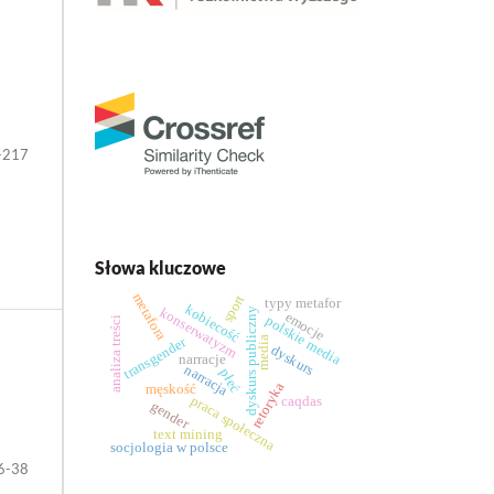
-217
Słowa kluczowe
metafora
sport
typy metafor
kobiecość
konserwatyzm
dyskurs publiczny
emocje
polskie media
analiza treści
transgender
media
dyskurs
narracje
narracja
płeć
retoryka
męskość
praca społeczna
caqdas
gender
text mining
socjologia w polsce
6-38