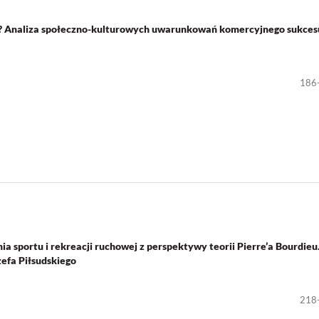
k? Analiza społeczno-kulturowych uwarunkowań komercyjnego sukces
186
 sportu i rekreacji ruchowej z perspektywy teorii Pierre’a Bourdieu.
fa Piłsudskiego
218