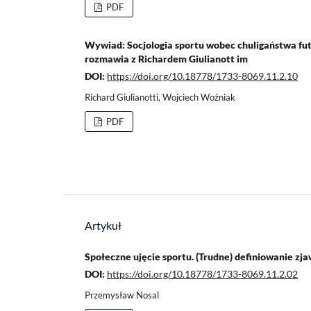
PDF
Wywiad: Socjologia sportu wobec chuligaństwa futb
rozmawia z Richardem Giulianott im
DOI:
https://doi.org/10.18778/1733-8069.11.2.10
Richard Giulianotti, Wojciech Woźniak
PDF
Artykuł
Społeczne ujęcie sportu. (Trudne) definiowanie zja
DOI:
https://doi.org/10.18778/1733-8069.11.2.02
Przemysław Nosal