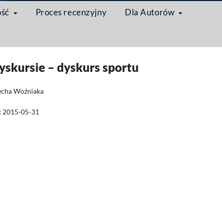
ość
Proces recenzyjny
Dla Autorów
port w dyskursie – dyskurs sportu
yskursie – dyskurs sportu
echa Woźniaka
:
2015-05-31