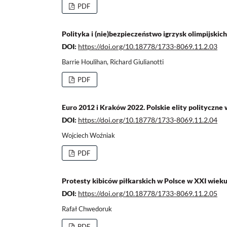
PDF
Polityka i (nie)bezpieczeństwo igrzysk olimpijskic
DOI:
https://doi.org/10.18778/1733-8069.11.2.03
Barrie Houlihan, Richard Giulianotti
PDF
Euro 2012 i Kraków 2022. Polskie elity polityczn
DOI:
https://doi.org/10.18778/1733-8069.11.2.04
Wojciech Woźniak
PDF
Protesty kibiców piłkarskich w Polsce w XXI wieku
DOI:
https://doi.org/10.18778/1733-8069.11.2.05
Rafał Chwedoruk
PDF