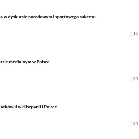
ła w dyskursie narodowym i sportowego sukcesu
116
ursie medialnym w Polsce
130
atkówki w Hiszpanii i Polsce
160