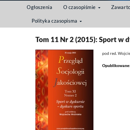
Ogłoszenia
O czasopiśmie
Zawart
Polityka czasopisma
Strona domowa
/
Archiwum
/
Tom 11 Nr 2 (2015): S
Tom 11 Nr 2 (2015): Sport w d
pod red. Wojci
Opublikowane