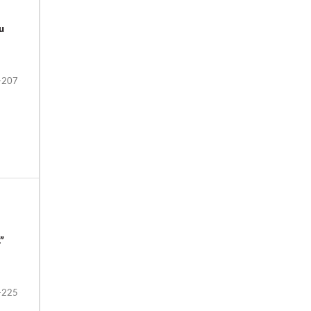
u
-207
”
-225