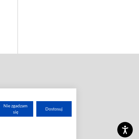
Nie zgadzam
Dostosuj
się