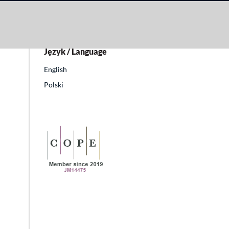
Język / Language
English
Polski