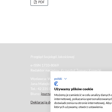
PDF
Przegląd Socjologii Jakościowej
e-ISSN 1733-8069
Redaktor naczelny: Krzysztof Tomasz Konecki
Wydawca: Wydawnictwo Uniwersytetu Łódzkiego (
polski
Jana Matejki St., no 34A, 90-237 Łódź, Poland
Tel.: 42 235 01 65, fax: 42 66 55 86
Używamy plików cookie
Biuro:
journals@uni.lodz.pl
Możemy je zamieścić w celu analizy danych 
internetowej, pokazania spersonalizowanych
Deklaracja dostępności
doświadczenia na stronie internetowej. Aby 
których używamy, otwórz ustawienia.