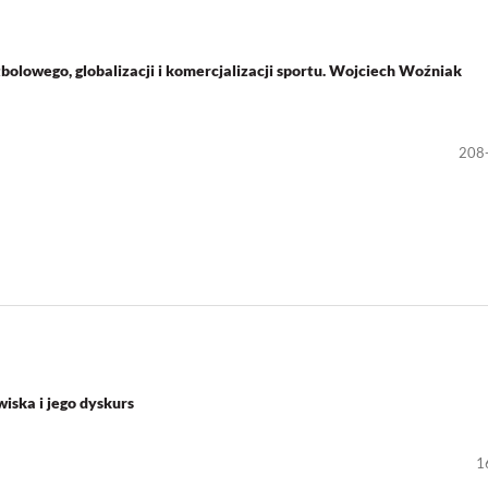
olowego, globalizacji i komercjalizacji sportu. Wojciech Woźniak
208
wiska i jego dyskurs
1