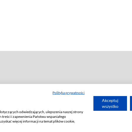
www
)
Polityka prywatności
Akceptuj
wszystko
dotyczących odwiedzających, ulepszenia naszej strony
 treści i zapewnienia Państwu wspaniałego
uzyskać więcej informacji na temat plików cookie,