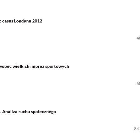
h: casus Londynu 2012
4
e wobec wielkich imprez sportowych
6
. Analiza ruchu społecznego
84