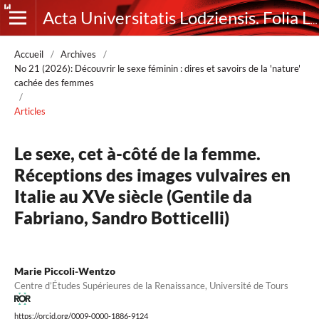
Acta Universitatis Lodziensis. Folia Litteraria Romanica
Accueil
/
Archives
/
No 21 (2026): Découvrir le sexe féminin : dires et savoirs de la 'nature'
cachée des femmes
/
Articles
Le sexe, cet à-côté de la femme.
Réceptions des images vulvaires en
Italie au XVe siècle (Gentile da
Fabriano, Sandro Botticelli)
Marie Piccoli-Wentzo
Centre d’Études Supérieures de la Renaissance, Université de Tours
https://orcid.org/0009-0000-1886-9124