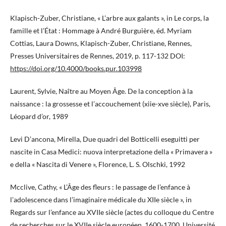
Klapisch-Zuber, Christiane, « L’arbre aux galants », in Le corps, la
famille et l’État : Hommage à André Burguière, éd. Myriam
Cottias, Laura Downs, Klapisch-Zuber, Christiane, Rennes,
Presses Universitaires de Rennes, 2019, p. 117-132 DOI:
https://doi.org/10.4000/books.pur.103998
Laurent, Sylvie, Naître au Moyen Âge. De la conception à la
naissance : la grossesse et l’accouchement (xiie-xve siècle), Paris,
Léopard d’or, 1989
Levi D’ancona, Mirella, Due quadri del Botticelli eseguitti per
nascite in Casa Medici: nuova interpretazione della « Primavera »
e della « Nascita di Venere », Florence, L. S. Olschki, 1992
Mcclive, Cathy, « L’Âge des fleurs : le passage de l’enfance à
l’adolescence dans l’imaginaire médicale du XIIe siècle », in
Regards sur l’enfance au XVIIe siècle (actes du colloque du Centre
de recherches sur le XVIIe siècle européen, 1600-1700, Université