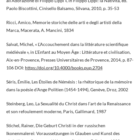
all’Adorazione di Filippo Lippi », in Filippo Lippi: la Natività, ed.
Paolo Biscottini, Cinisello Balsamo, Silvana, 2010, p. 35-53
Ricci, Amico, Memorie storiche delle arti e degli artisti della
Marca, Macerata, A. Mancini, 1834
Salvat, Michel, « L’Accouchement dans la littérature scientifique
médiévale », in L’Enfant au Moyen Âge : Littérature et civilisation,
Aix-en-Provence, Presses Universitaires de Provence, 2014, p. 87-
106 DOI:
https://doi.org/10.4000/books.pup.2704
Séris, Émilie, Les Étoiles de Némésis : la rhétorique de la mémoire
dans la poésie d’Ange Politien (1454-1494), Genève, Droz, 2002
Steinberg, Leo, La Sexualité du Christ dans l’art de la Renaissance
et son refoulement moderne, Paris, Gallimard, 1987
Stichel, Rainer, Die Geburt Christi in der russischen
Ikonenmalerei: Voraussetzungen in Glauben und Kunst des