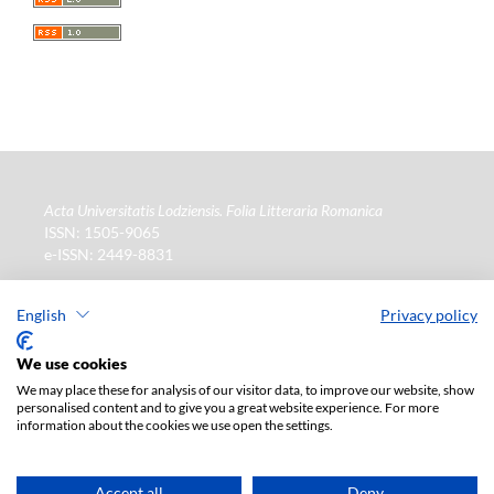
Acta Universitatis Lodziensis. Folia Litteraria Romanica
ISSN: 1505-9065
e-ISSN: 2449-8831
Wydawca
: Wydawnictwo Uniwersytetu Łódzkiego (
www
)
ul. Jana Matejki 34a, 90-237 Łódź
English
Privacy policy
Tel.: 42 235 01 65, fax: 42 66 55 86
Biuro:
journals@uni.lodz.pl
We use cookies
We may place these for analysis of our visitor data, to improve our website, show
La version électronique de la revue est intégralement
personalised content and to give you a great website experience. For more
disponible sur le site en Open Access : (
lien
)
information about the cookies we use open the settings.
Abonnement payant pour la version papier uniquement.
Pour plus d'informations, veuillez contacter :
ksiegarnia@uni.lodz.pl
Accept all
Deny