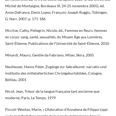
Michel de Montaigne, Bordeaux III, 24-25 novembre 2005), éd.
Anne Defrance, Denis Lopez, François-Joseph Ruggiu, Tübingen,
G. Narr, 2007, p. 171-186
Mcclive, Cathy, Pellegrin, Nicole, éd., Femmes en fleurs, femmes
en corps: sang, santé, sexualités, du Moyen Âge aux Lumières,
Saint-Étienne, Publications de l’Université de Saint-Étienne, 2010
Minardi, Mauro, Gentile da Fabriano, Milan, Skira, 2005
Neuheuser, Hanns Peter, Zugänge zur Sakralkunst: narratio und
institutio des mittelalterlichen Christgeburtsbildes, Cologne,
Böhlau, 2001
Nicot, Jean, Trésor de la langue française tant ancienne que
moderne, Paris, Le Temps, 1979
Piccoli-Wentzo, Marie, « L’Adoration d’Annalena de Filippo Lippi
ou la manifestation imagée de la pensée grégorienne dans la