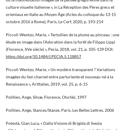
culture visuelle italienne », in La Réception des Pères grecs et
orientaux en Italie au Moyen Âge (Actes du colloque du 13-15
octobre 2016 à Rome), Paris, Le Cerf, 2020, p. 193-214
Piccoli-Wentzo, Marie, « Tertullien de la plume au pinceau : une
étude en image dans l’Adoration dans la forêt de Filippo Lippi
(Florence, XVe siècle) », Pecia, 2018, vol. 21, p. 105-139 DOI:
https://doi.org/10.1484/J.PECIA.5.118857
Piccoli-Wentzo, Marie, « Un mystère transparent ? Variations
imagées du lien charnel entre parturiente et nouveau-né à la
Renaissance », ArtItalies, 2019, vol. 25, p. 6-15
Politien, Ange, Silvæ, Florence, Olschki, 1997
Politien, Ange, Stances/Stanze, Paris, Les Belles Lettres, 2006
Potestà, Gian Luca, « Dalla Visione di Brigida di Svezia