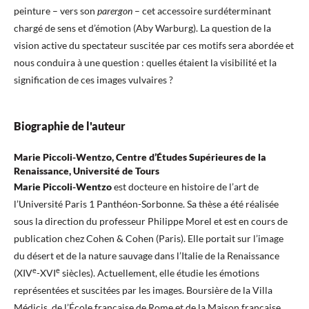
peinture – vers son
parergon
– cet accessoire surdéterminant
chargé de sens et d’émotion (Aby Warburg). La question de la
vision active du spectateur suscitée par ces motifs sera abordée et
nous conduira à une question : quelles étaient la visibilité et la
signification de ces images vulvaires ?
Biographie de l'auteur
Marie Piccoli-Wentzo, Centre d’Études Supérieures de la
Renaissance, Université de Tours
Marie Piccoli-Wentzo
est docteure en histoire de l’art de
l’Université Paris 1 Panthéon-Sorbonne. Sa thèse a été réalisée
sous la direction du professeur Philippe Morel et est en cours de
publication chez Cohen & Cohen (Paris). Elle portait sur l’image
du désert et de la nature sauvage dans l’Italie de la Renaissance
e
e
(XIV
-XVI
siècles). Actuellement, elle étudie les émotions
représentées et suscitées par les images. Boursière de la Villa
Médicis, de l’École française de Rome et de la Maison française