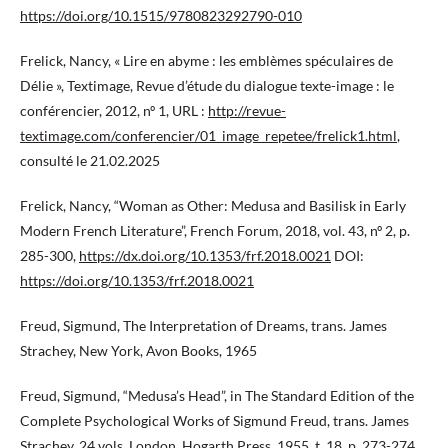
https://doi.org/10.1515/9780823292790-010
Frelick, Nancy, « Lire en abyme : les emblèmes spéculaires de
Délie », Textimage, Revue d’étude du dialogue texte-image : le
conférencier, 2012, nº 1, URL :
http://revue-
textimage.com/conferencier/01_image_repetee/frelick1.html
,
consulté le 21.02.2025
Frelick, Nancy, “Woman as Other: Medusa and Basilisk in Early
Modern French Literature”, French Forum, 2018, vol. 43, nº 2, p.
285-300,
https://dx.doi.org/10.1353/frf.2018.0021
DOI:
https://doi.org/10.1353/frf.2018.0021
Freud, Sigmund, The Interpretation of Dreams, trans. James
Strachey, New York, Avon Books, 1965
Freud, Sigmund, “Medusa’s Head”, in The Standard Edition of the
Complete Psychological Works of Sigmund Freud, trans. James
Strachey, 24 vols, London, Hogarth Press, 1955, t. 18, p. 273-274