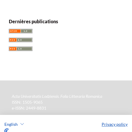
Dernières publications
Acta Universitatis Lodziensis. Folia Litteraria Romanica
ISSN: 1505-9065
e-ISSN: 2449-8831
Wydawca
: Wydawnictwo Uniwersytetu Łódzkiego (
www
)
ul. Jana Matejki 34a, 90-237 Łódź
English
Privacy policy
Tel.: 42 235 01 65, fax: 42 66 55 86