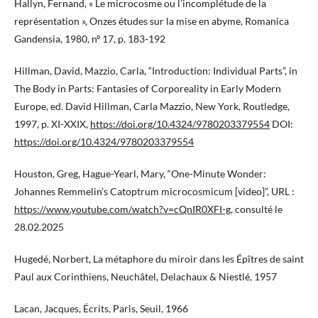
Hallyn, Fernand, « Le microcosme ou l’incomplétude de la
représentation », Onzes études sur la mise en abyme, Romanica
Gandensia, 1980, nº 17, p. 183-192
Hillman, David, Mazzio, Carla, “Introduction: Individual Parts”, in
The Body in Parts: Fantasies of Corporeality in Early Modern
Europe, ed. David Hillman, Carla Mazzio, New York, Routledge,
1997, p. XI-XXIX,
https://doi.org/10.4324/9780203379554
DOI:
https://doi.org/10.4324/9780203379554
Houston, Greg, Hague-Yearl, Mary, “One-Minute Wonder:
Johannes Remmelin’s Catoptrum microcosmicum [video]”, URL :
https://www.youtube.com/watch?v=cQnIR0XFI-g
, consulté le
28.02.2025
Hugedé, Norbert, La métaphore du miroir dans les Épîtres de saint
Paul aux Corinthiens, Neuchâtel, Delachaux & Niestlé, 1957
Lacan, Jacques, Écrits, Paris, Seuil, 1966