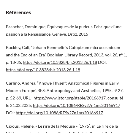
Références
Brancher, Dominique, Équivoques de la pudeur. Fabrique d’une
passion à la Renaissance, Genève, Droz, 2015
Buckley, Cali, “Johann Remmelin’s Catoptrum microcosmicum
and the End of an Era”, Bodleian Library Record, 2013, vol. 26, nº 1,
p. 18-35,
https://doi.org/10.3828/blr.2013.26.1.18
DOI:
https://doi.org/10.3828/blr.2013.26.1.18
Carlino, Andrea, “Knowe Thyself: Anatomical Figures in Early
Modern Europe”, RES: Anthropology and Aesthetics, 1995, nº 27,
p. 52-69, URL :
https://www.jstor.org/stable/20166917
, consulté
le 21.02.2025;
https://doi.org/10.1086/RESv27n1ms20166917
DOI:
https://doi.org/10.1086/RESv27n1ms20166917
Cixous, Hélène, « Le rire de la Méduse » [1975], in Le rire de la