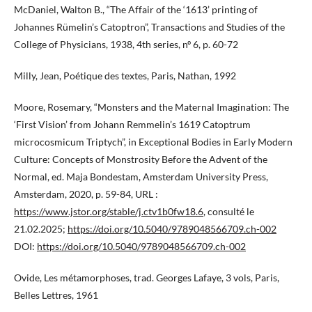
McDaniel, Walton B., “The Affair of the ‘1613’ printing of
Johannes Rümelin’s Catoptron”, Transactions and Studies of the
College of Physicians, 1938, 4th series, nº 6, p. 60-72
Milly, Jean, Poétique des textes, Paris, Nathan, 1992
Moore, Rosemary, “Monsters and the Maternal Imagination: The
‘First Vision’ from Johann Remmelin’s 1619 Catoptrum
microcosmicum Triptych”, in Exceptional Bodies in Early Modern
Culture: Concepts of Monstrosity Before the Advent of the
Normal, ed. Maja Bondestam, Amsterdam University Press,
Amsterdam, 2020, p. 59-84, URL :
https://www.jstor.org/stable/j.ctv1b0fw18.6
, consulté le
21.02.2025;
https://doi.org/10.5040/9789048566709.ch-002
DOI:
https://doi.org/10.5040/9789048566709.ch-002
Ovide, Les métamorphoses, trad. Georges Lafaye, 3 vols, Paris,
Belles Lettres, 1961