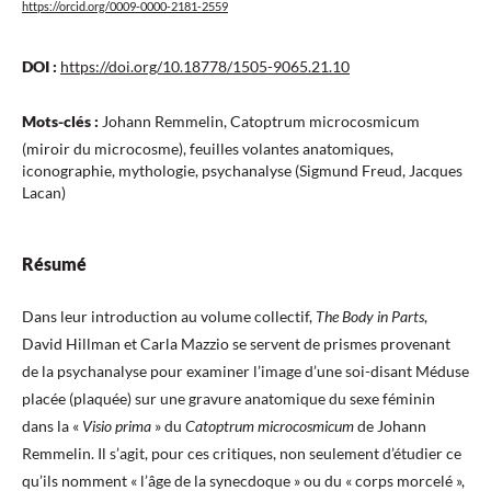
https://orcid.org/0009-0000-2181-2559
DOI :
https://doi.org/10.18778/1505-9065.21.10
Mots-clés :
Johann Remmelin, Catoptrum microcosmicum
(miroir du microcosme), feuilles volantes anatomiques,
iconographie, mythologie, psychanalyse (Sigmund Freud, Jacques
Lacan)
Résumé
Dans leur introduction au volume collectif,
The Body in Parts
,
David Hillman et Carla Mazzio se servent de prismes provenant
de la psychanalyse pour examiner l’image d’une soi-disant Méduse
placée (plaquée) sur une gravure anatomique du sexe féminin
dans la «
Visio prima
» du
Catoptrum microcosmicum
de Johann
Remmelin. Il s’agit, pour ces critiques, non seulement d’étudier ce
qu’ils nomment « l’âge de la synecdoque » ou du « corps morcelé »,