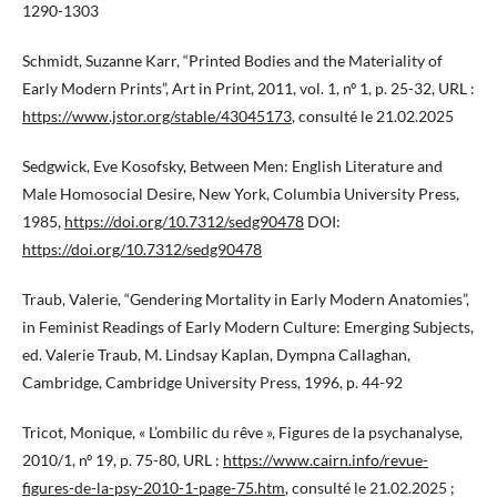
1290-1303
Schmidt, Suzanne Karr, “Printed Bodies and the Materiality of
Early Modern Prints”, Art in Print, 2011, vol. 1, nº 1, p. 25-32, URL :
https://www.jstor.org/stable/43045173
, consulté le 21.02.2025
Sedgwick, Eve Kosofsky, Between Men: English Literature and
Male Homosocial Desire, New York, Columbia University Press,
1985,
https://doi.org/10.7312/sedg90478
DOI:
https://doi.org/10.7312/sedg90478
Traub, Valerie, “Gendering Mortality in Early Modern Anatomies”,
in Feminist Readings of Early Modern Culture: Emerging Subjects,
ed. Valerie Traub, M. Lindsay Kaplan, Dympna Callaghan,
Cambridge, Cambridge University Press, 1996, p. 44-92
Tricot, Monique, « L’ombilic du rêve », Figures de la psychanalyse,
2010/1, nº 19, p. 75-80, URL :
https://www.cairn.info/revue-
figures-de-la-psy-2010-1-page-75.htm
, consulté le 21.02.2025 ;