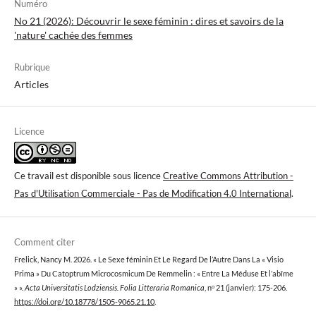
Numéro
No 21 (2026): Découvrir le sexe féminin : dires et savoirs de la
'nature' cachée des femmes
Rubrique
Articles
Licence
Ce travail est disponible sous licence
Creative Commons Attribution -
Pas d'Utilisation Commerciale - Pas de Modification 4.0 International
.
Comment citer
Frelick, Nancy M. 2026. « Le Sexe féminin Et Le Regard De l’Autre Dans La « Visio
Prima » Du Catoptrum Microcosmicum De Remmelin : « Entre La Méduse Et l’abîme
» ».
Acta Universitatis Lodziensis. Folia Litteraria Romanica
, nᵒ 21 (janvier): 175-206.
https://doi.org/10.18778/1505-9065.21.10
.