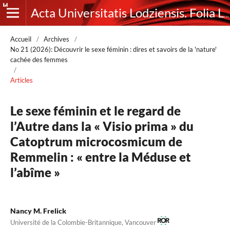
Acta Universitatis Lodziensis. Folia Litteraria Romanica
Accueil
/
Archives
/
No 21 (2026): Découvrir le sexe féminin : dires et savoirs de la 'nature'
cachée des femmes
/
Articles
Le sexe féminin et le regard de
l’Autre dans la « Visio prima » du
Catoptrum microcosmicum de
Remmelin : « entre la Méduse et
l’abîme »
Nancy M. Frelick
Université de la Colombie-Britannique, Vancouver