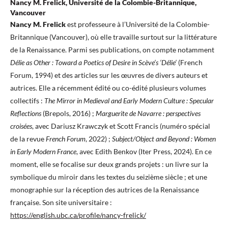
Nancy M. Frelick, Université de la Colombie-Britannique,
Vancouver
Nancy M. Frelick
est professeure à l’Université de la Colombie-
Britannique (Vancouver), où elle travaille surtout sur la littérature
de la Renaissance. Parmi ses publications, on compte notamment
Délie as Other : Toward a Poetics of Desire in Scève’s ‘Délie’
(French
Forum, 1994) et des articles sur les œuvres de divers auteurs et
autrices. Elle a récemment édité ou co-édité plusieurs volumes
collectifs :
The Mirror in Medieval and Early Modern Culture : Specular
Reflections
(Brepols, 2016) ;
Marguerite de Navarre : perspectives
croisées
, avec Dariusz Krawczyk et Scott Francis (numéro spécial
de la revue
French Forum
, 2022) ;
Subject/Object and Beyond : Women
in Early Modern France
, avec Edith Benkov (Iter Press, 2024). En ce
moment, elle se focalise sur deux grands projets : un livre sur la
symbolique du miroir dans les textes du seizième siècle ; et une
monographie sur la réception des autrices de la Renaissance
française. Son site universitaire :
https://english.ubc.ca/profile/nancy-frelick/