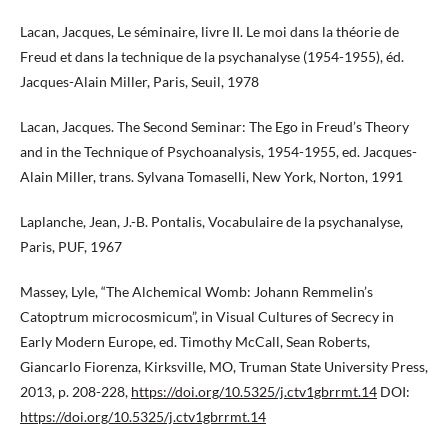
Lacan, Jacques, Le séminaire, livre II. Le moi dans la théorie de
Freud et dans la technique de la psychanalyse (1954-1955), éd.
Jacques-Alain Miller, Paris, Seuil, 1978
Lacan, Jacques. The Second Seminar: The Ego in Freud’s Theory
and in the Technique of Psychoanalysis, 1954-1955, ed. Jacques-
Alain Miller, trans. Sylvana Tomaselli, New York, Norton, 1991
Laplanche, Jean, J.-B. Pontalis, Vocabulaire de la psychanalyse,
Paris, PUF, 1967
Massey, Lyle, “The Alchemical Womb: Johann Remmelin’s
Catoptrum microcosmicum”, in Visual Cultures of Secrecy in
Early Modern Europe, ed. Timothy McCall, Sean Roberts,
Giancarlo Fiorenza, Kirksville, MO, Truman State University Press,
2013, p. 208-228,
https://doi.org/10.5325/j.ctv1gbrrmt.14
DOI:
https://doi.org/10.5325/j.ctv1gbrrmt.14