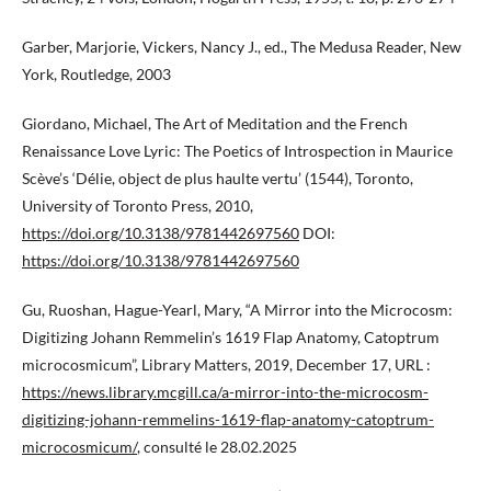
Garber, Marjorie, Vickers, Nancy J., ed., The Medusa Reader, New
York, Routledge, 2003
Giordano, Michael, The Art of Meditation and the French
Renaissance Love Lyric: The Poetics of Introspection in Maurice
Scève’s ‘Délie, object de plus haulte vertu’ (1544), Toronto,
University of Toronto Press, 2010,
https://doi.org/10.3138/9781442697560
DOI:
https://doi.org/10.3138/9781442697560
Gu, Ruoshan, Hague-Yearl, Mary, “A Mirror into the Microcosm:
Digitizing Johann Remmelin’s 1619 Flap Anatomy, Catoptrum
microcosmicum”, Library Matters, 2019, December 17, URL :
https://news.library.mcgill.ca/a-mirror-into-the-microcosm-
digitizing-johann-remmelins-1619-flap-anatomy-catoptrum-
microcosmicum/
, consulté le 28.02.2025