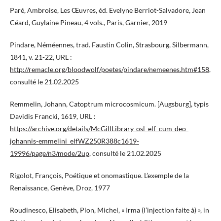
Paré, Ambroise, Les Œuvres, éd. Evelyne Berriot-Salvadore, Jean
Céard, Guylaine Pineau, 4 vols., Paris, Garnier, 2019
Pindare, Néméennes, trad. Faustin Colin, Strasbourg, Silbermann,
1841, v. 21-22, URL :
http://remacle.org/bloodwolf/poetes/pindare/nemeenes.htm#158
,
consulté le 21.02.2025
Remmelin, Johann, Catoptrum microcosmicum. [Augsburg], typis
Davidis Francki, 1619, URL :
https://archive.org/details/McGillLibrary-osl_elf_cum-deo-
johannis-emmelini_elfWZ250R388c1619-
19996/page/n3/mode/2up
, consulté le 21.02.2025
Rigolot, François, Poétique et onomastique. L’exemple de la
Renaissance, Genève, Droz, 1977
Roudinesco, Elisabeth, Plon, Michel, « Irma (l’injection faite à) », in