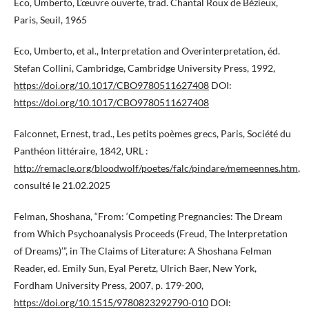
Eco, Umberto, L’œuvre ouverte, trad. Chantal Roux de Bézieux,
Paris, Seuil, 1965
Eco, Umberto, et al., Interpretation and Overinterpretation, éd.
Stefan Collini, Cambridge, Cambridge University Press, 1992,
https://doi.org/10.1017/CBO9780511627408
DOI:
https://doi.org/10.1017/CBO9780511627408
Falconnet, Ernest, trad., Les petits poèmes grecs, Paris, Société du
Panthéon littéraire, 1842, URL :
http://remacle.org/bloodwolf/poetes/falc/pindare/memeennes.htm
,
consulté le 21.02.2025
Felman, Shoshana, “From: ‘Competing Pregnancies: The Dream
from Which Psychoanalysis Proceeds (Freud, The Interpretation
of Dreams)’”, in The Claims of Literature: A Shoshana Felman
Reader, ed. Emily Sun, Eyal Peretz, Ulrich Baer, New York,
Fordham University Press, 2007, p. 179-200,
https://doi.org/10.1515/9780823292790-010
DOI: