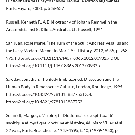
Dictionnaire de la psychanalyse. Nouvelle édition augmentée,
Paris, Fayard, 2000, p. 536-537
Russell, Kenneth F., A Bibliography of Johann Remmelin the
Anatomist, East St Kilda, Australia, J.F. Russell, 1991
San Juan, Rose Marie, “The Turn of the Skull: Andreas Vesalius and
the Early Modern Memento Mori”, Art History, 2012, nº 35, p. 958-
975,
https://doi.org/10.1111/j.1467-8365.2012.00932.x
DOI:
https://doi.org/10.1111/j.1467-8365.2012.00932.x
Sawday, Jonathan, The Body Emblazoned: Dissection and the
Human Body in Renaissance Culture, London, Routledge, 1995,
https://doi.org/10.4324/9781315887753
DOI:
https://doi.org/10.4324/9781315887753
Schmidt, Margot, « Miroir », in Dictionnaire de spiritualité
ascétique et mystique, doctrine et histoire, éd. Marc Viller et al.,
22 vols., Paris, Beauchesne, 1937-1995, t. 10, (1979-1980), p.