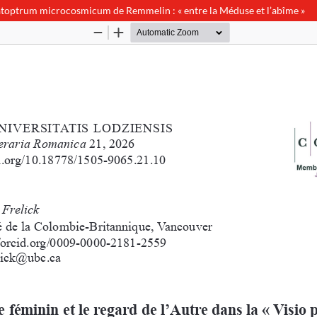
u Catoptrum microcosmicum de Remmelin : « entre la Méduse et l’abîme »