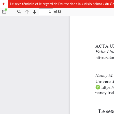
Le sexe féminin et le regard de l’Autre dans la « Visio prima » d