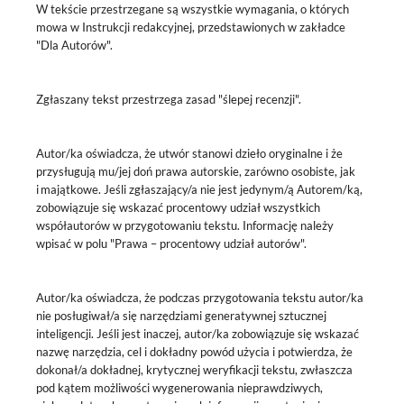
W tekście przestrzegane są wszystkie wymagania, o których
mowa w Instrukcji redakcyjnej, przedstawionych w zakładce
"Dla Autorów".
Zgłaszany tekst przestrzega zasad "ślepej recenzji".
Autor/ka oświadcza, że utwór stanowi dzieło oryginalne i że
przysługują mu/jej doń prawa autorskie, zarówno osobiste, jak
i majątkowe. Jeśli zgłaszający/a nie jest jedynym/ą Autorem/ką,
zobowiązuje się wskazać procentowy udział wszystkich
współautorów w przygotowaniu tekstu. Informację należy
wpisać w polu "Prawa – procentowy udział autorów".
Autor/ka oświadcza, że podczas przygotowania tekstu autor/ka
nie posługiwał/a się narzędziami generatywnej sztucznej
inteligencji. Jeśli jest inaczej, autor/ka zobowiązuje się wskazać
nazwę narzędzia, cel i dokładny powód użycia i potwierdza, że
dokonał/a dokładnej, krytycznej weryfikacji tekstu, zwłaszcza
pod kątem możliwości wygenerowania nieprawdziwych,