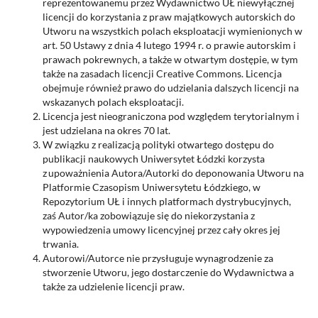
reprezentowanemu przez Wydawnictwo UŁ niewyłącznej
licencji do korzystania z praw majątkowych autorskich do
Utworu na wszystkich polach eksploatacji wymienionych w
art. 50 Ustawy z dnia 4 lutego 1994 r. o prawie autorskim i
prawach pokrewnych, a także w otwartym dostępie, w tym
także na zasadach licencji Creative Commons. Licencja
obejmuje również prawo do udzielania dalszych licencji na
wskazanych polach eksploatacji.
Licencja jest nieograniczona pod względem terytorialnym i
jest udzielana na okres 70 lat.
W związku z realizacją polityki otwartego dostępu do
publikacji naukowych Uniwersytet Łódzki korzysta
z upoważnienia Autora/Autorki do deponowania Utworu na
Platformie Czasopism Uniwersytetu Łódzkiego, w
Repozytorium UŁ i innych platformach dystrybucyjnych,
zaś Autor/ka zobowiązuje się do niekorzystania z
wypowiedzenia umowy licencyjnej przez cały okres jej
trwania.
Autorowi/Autorce nie przysługuje wynagrodzenie za
stworzenie Utworu, jego dostarczenie do Wydawnictwa a
także za udzielenie licencji praw.