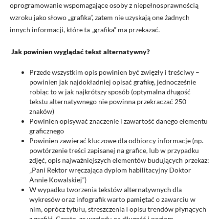
oprogramowanie wspomagające osoby z niepełnosprawnością
wzroku jako słowo „grafika”, zatem nie uzyskają one żadnych
innych informacji, które ta „grafika” ma przekazać.
Jak powinien wyglądać tekst alternatywny?
Przede wszystkim opis powinien być zwięzły i treściwy –
powinien jak najdokładniej opisać grafikę, jednocześnie
robiąc to w jak najkrótszy sposób (optymalna długość
tekstu alternatywnego nie powinna przekraczać 250
znaków)
Powinien opisywać znaczenie i zawartość danego elementu
graficznego
Powinien zawierać kluczowe dla odbiorcy informacje (np.
powtórzenie treści zapisanej na grafice, lub w przypadku
zdjęć, opis najważniejszych elementów budujących przekaz:
„Pani Rektor wręczająca dyplom habilitacyjny Doktor
Annie Kowalskiej”)
W wypadku tworzenia tekstów alternatywnych dla
wykresów oraz infografik warto pamiętać o zawarciu w
nim, oprócz tytułu, streszczenia i opisu trendów płynących
z grafiki. Często, ze względu na długość i poziom