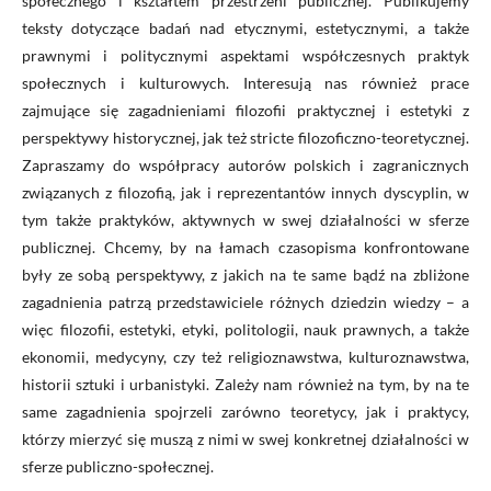
społecznego i kształtem przestrzeni publicznej. Publikujemy
teksty dotyczące badań nad etycznymi, estetycznymi, a także
prawnymi i politycznymi aspektami współczesnych praktyk
społecznych i kulturowych. Interesują nas również prace
zajmujące się zagadnieniami filozofii praktycznej i estetyki z
perspektywy historycznej, jak też stricte filozoficzno-teoretycznej.
Zapraszamy do współpracy autorów polskich i zagranicznych
związanych z filozofią, jak i reprezentantów innych dyscyplin, w
tym także praktyków, aktywnych w swej działalności w sferze
publicznej. Chcemy, by na łamach czasopisma konfrontowane
były ze sobą perspektywy, z jakich na te same bądź na zbliżone
zagadnienia patrzą przedstawiciele różnych dziedzin wiedzy – a
więc filozofii, estetyki, etyki, politologii, nauk prawnych, a także
ekonomii, medycyny, czy też religioznawstwa, kulturoznawstwa,
historii sztuki i urbanistyki. Zależy nam również na tym, by na te
same zagadnienia spojrzeli zarówno teoretycy, jak i praktycy,
którzy mierzyć się muszą z nimi w swej konkretnej działalności w
sferze publiczno-społecznej.