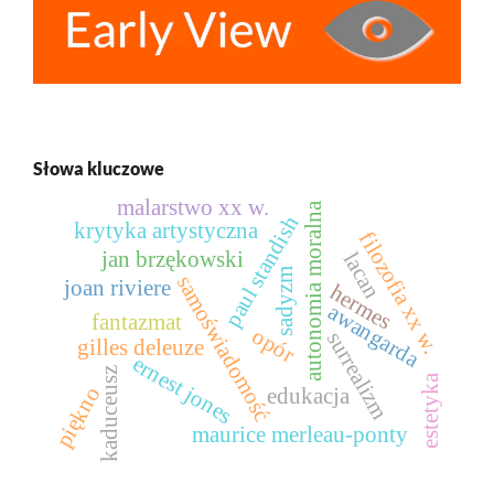
Słowa kluczowe
malarstwo xx w.
autonomia moralna
paul standish
krytyka artystyczna
filozofia xx w.
jan brzękowski
lacan
sadyzm
samoświadomość
joan riviere
hermes
awangarda
fantazmat
opór
surrealizm
gilles deleuze
ernest jones
kaduceusz
estetyka
piękno
edukacja
maurice merleau-ponty