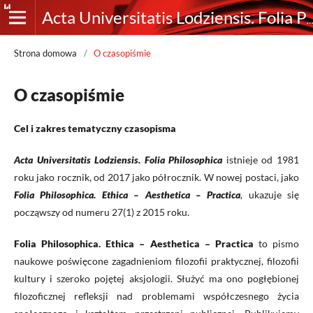
Acta Universitatis Lodziensis. Folia Philosophica. Ethica-Aesthetica-Practica
Strona domowa
/
O czasopiśmie
O czasopiśmie
Cel i zakres tematyczny czasopisma
Acta Universitatis Lodziensis. Folia Philosophica
istnieje od 1981
roku jako rocznik, od 2017 jako półrocznik. W nowej postaci, jako
Folia Philosophica. Ethica – Aesthetica – Practica
, ukazuje się
począwszy od numeru 27(1) z 2015 roku.
Folia Philosophica. Ethica – Aesthetica – Practica
to pismo
naukowe poświęcone zagadnieniom filozofii praktycznej, filozofii
kultury i szeroko pojętej aksjologii. Służyć ma ono pogłębionej
filozoficznej refleksji nad problemami współczesnego życia