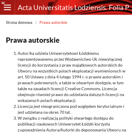
Acta Universitatis Lodziensis. Folia Philosophica. Ethica-Aesthetica-Practica
Strona domowa
/
Prawa autorskie
Prawa autorskie
Autor/ka udziela Uniwersytetowi Łódzkiemu
reprezentowanemu przez Wydawnictwo UŁ niewyłącznej
licencji do korzystania z praw majątkowych autorskich do
Utworu na wszystkich polach eksploatacji wymienionych w
art. 50 Ustawy z dnia 4 lutego 1994 r. o prawie autorskim i
prawach pokrewnych, a także w otwartym dostępie, w tym
także na zasadach licencji Creative Commons. Licencja
obejmuje również prawo do udzielania dalszych licencji na
wskazanych polach eksploatacji.
Licencja jest nieograniczona pod względem terytorialnym i
jest udzielana na okres 70 lat.
W związku z realizacją polityki otwartego dostępu do
publikacji naukowych Uniwersytet Łódzki korzysta
z upoważnienia Autora/Autorki do deponowania Utworu na