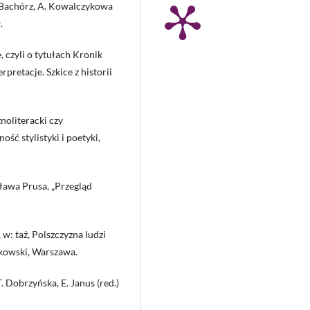
. Bachórz, A. Kowalczykowa
.
, czyli o tytułach Kronik
rpretacje. Szkice z historii
noliteracki czy
ość stylistyki i poetyki,
ława Prusa, „Przegląd
w: taż, Polszczyzna ludzi
rkowski, Warszawa.
. Dobrzyńska, E. Janus (red.)