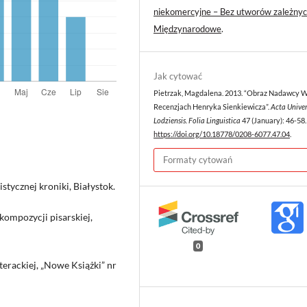
niekomercyjne – Bez utworów zależnyc
Międzynarodowe
.
Jak cytować
Pietrzak, Magdalena. 2013. “Obraz Nadawcy 
Recenzjach Henryka Sienkiewicza”.
Acta Univer
Lodziensis. Folia Linguistica
47 (January): 46-58.
https://doi.org/10.18778/0208-6077.47.04
.
Formaty cytowań
tycznej kroniki, Białystok.
kompozycji pisarskiej,
0
iterackiej, „Nowe Książki” nr