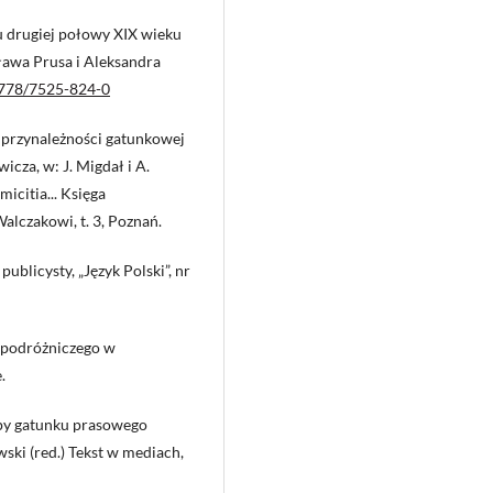
u drugiej połowy XIX wieku
ława Prusa i Aleksandra
18778/7525-824-0
o przynależności gatunkowej
icza, w: J. Migdał i A.
icitia... Księga
lczakowi, t. 3, Poznań.
publicysty, „Język Polski”, nr
u podróżniczego w
.
 typy gatunku prasowego
wski (red.) Tekst w mediach,