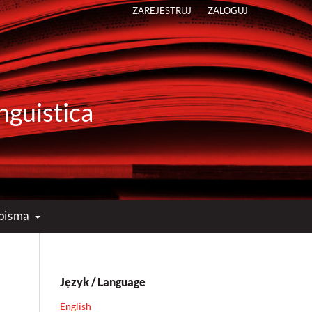
ZAREJESTRUJ
ZALOGUJ
nguistica
opisma
Język / Language
English