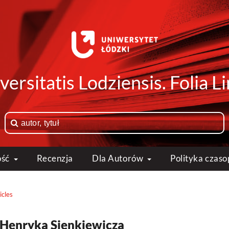
versitatis Lodziensis. Folia Li
ość
Recenzja
Dla Autorów
Polityka czas
icles
 Henryka Sienkiewicza