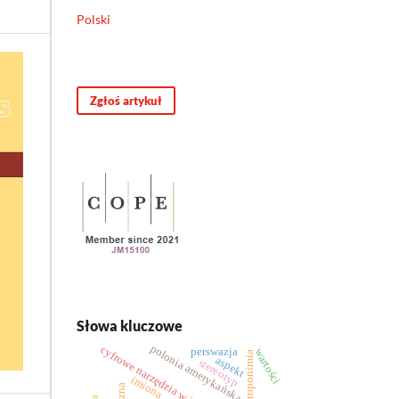
Polski
Zgłoś artykuł
Słowa kluczowe
polonia amerykańska
cyfrowe narzędzia w językoznawstwie
perswazja
wartości
antroponimia
aspekt
stereotyp
imiona