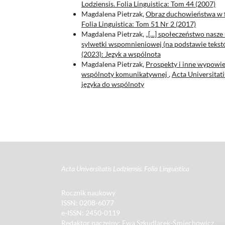
Lodziensis. Folia Linguistica: Tom 44 (2007)
Magdalena Pietrzak,
Obraz duchowieństwa w 
Folia Linguistica: Tom 51 Nr 2 (2017)
Magdalena Pietrzak,
„[...] społeczeństwo nasz
sylwetki wspomnieniowej (na podstawie teks
(2023): Język a wspólnota
Magdalena Pietrzak,
Prospekty i inne wypowie
wspólnoty komunikatywnej
,
Acta Universitati
języka do wspólnoty
Acta Universitatis Lodziensis. Folia Linguistica
Rocznik naukowy
ISSN: 0208-6077
e-ISSN: 2450-0119
Redaktor naczelny: Ewa Szkudlarek-Śmiechowicz