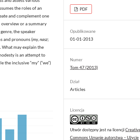
ss and assess various
assumes the roles of an
PDF
rmeate and complement one
an overview or a summary
Opublikowane
 genre, the speaker
01-01-2013
ms and pronouns (
my, nasz
;
s. What may explain the
modesty is an attempt to
Numer
e the inclusive “my” (“we”)
Tom 47 (2013)
Dział
Articles
Licencja
Utwór dostępny jest na licencji
Creativ
Commons Uznanie autorstwa – Użycie