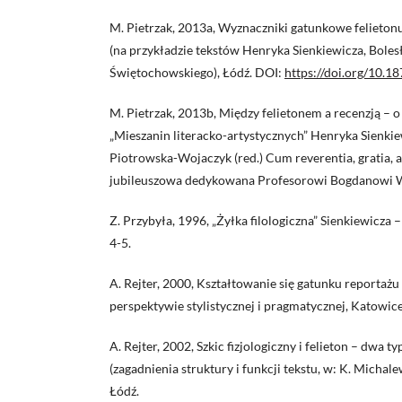
M. Pietrzak, 2013a, Wyznaczniki gatunkowe felieton
(na przykładzie tekstów Henryka Sienkiewicza, Boles
Świętochowskiego), Łódź. DOI:
https://doi.org/10.
M. Pietrzak, 2013b, Między felietonem a recenzją – 
„Mieszanin literacko-artystycznych” Henryka Sienkiew
Piotrowska-Wojaczyk (red.) Cum reverentia, gratia, am
jubileuszowa dedykowana Profesorowi Bogdanowi Wa
Z. Przybyła, 1996, „Żyłka filologiczna” Sienkiewicza – 
4-5.
A. Rejter, 2000, Kształtowanie się gatunku reportaż
perspektywie stylistycznej i pragmatycznej, Katowice
A. Rejter, 2002, Szkic fizjologiczny i felieton – dwa
(zagadnienia struktury i funkcji tekstu, w: K. Michale
Łódź.