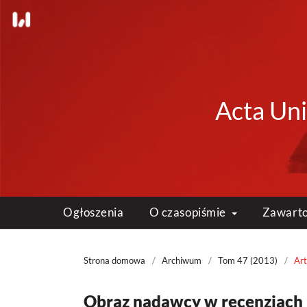
Acta Uni
Ogłoszenia
O czasopiśmie
Zawart
Strona domowa
/
Archiwum
/
Tom 47 (2013)
/
Art
Obraz nadawcy w recenzjach