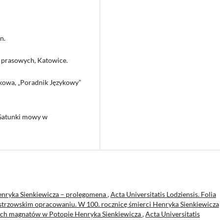
n.
 prasowych, Katowice.
nkowa, „Poradnik Językowy”
 Gatunki mowy w
Henryka Sienkiewicza – prolegomena
,
Acta Universitatis Lodziensis. Folia
istrzowskim opracowaniu. W 100. rocznicę śmierci Henryka Sienkiewicza
kich magnatów w Potopie Henryka Sienkiewicza
,
Acta Universitatis