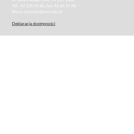
Tel.: 42 235 01 65, fax: 42 66 55 86
Biuro: journals@uni.lodz.pl
Deklaracja dostępności