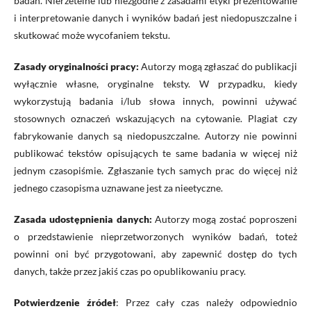
badań. Nierzetelne lub niezgodne z zasadami etyki prezentowanie
i interpretowanie danych i wyników badań jest niedopuszczalne i
skutkować może wycofaniem tekstu.
Zasady oryginalności pracy:
Autorzy mogą zgłaszać do publikacji
wyłącznie własne, oryginalne teksty. W przypadku, kiedy
wykorzystują badania i/lub słowa innych, powinni używać
stosownych oznaczeń wskazujących na cytowanie. Plagiat czy
fabrykowanie danych są niedopuszczalne. Autorzy nie powinni
publikować tekstów opisujących te same badania w więcej niż
jednym czasopiśmie. Zgłaszanie tych samych prac do więcej niż
jednego czasopisma uznawane jest za nieetyczne.
Zasada udostępnienia danych:
Autorzy mogą zostać poproszeni
o przedstawienie nieprzetworzonych wyników badań, toteż
powinni oni być przygotowani, aby zapewnić dostęp do tych
danych, także przez jakiś czas po opublikowaniu pracy.
Potwierdzenie źródeł
: Przez cały czas należy odpowiednio