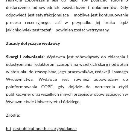
dostarczenie odpowiednich zaświadczeń i dokumentów. Gdy
odpowiedź
jest satysfakcjonująca –
możliwe jest
kontunuowanie
procesu
recenzyjnego
,
zaś w przypadku jej braku bądź
jakichkolwiek zastrzeżeń
–
powinien zostać wstrzymany.
Zasady dotyczące wydawcy
Skargi i odwołania
: Wydawca jest zobowiązany do zbierania i
udostępniania redaktorom czasopisma wszelkich skarg i odwołań
w stosunku do czasopisma, jego pracowników, redakcji i samego
Wydawnictwa. Wydawca jest również zobowiązany do
poinformowania COPE, gdy dojdzie do naruszenia etyki
publikacyjnej oraz wszelkich innych przepisów obowiązujących w
Wydawnictwie Uniwersytetu Łódzkiego.
Źródła:
https://publicationethics.org/guidance