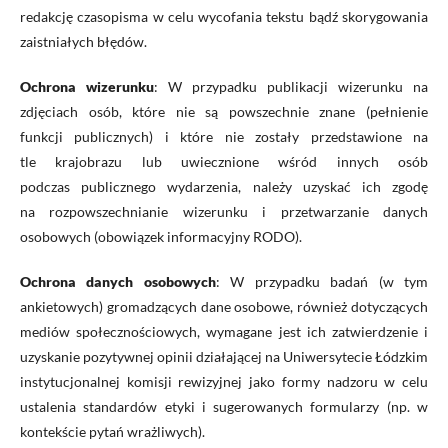
redakcję czasopisma w celu wycofania tekstu bądź skorygowania
zaistniałych błędów.
Ochrona wizerunku
:
W przypadku publikacji wizerunku na
zdjęciach os
ób, które nie są powszechnie znane (
pełnienie
funkcji
publicznych
) i które nie zostały przedstawione na
tle
krajobraz
u lub uwiecznione wśród innych osób
podczas
publiczn
ego
wydarzenia, należy uzyskać ich zgodę
na
rozpowszechnianie wizerunku
i
przetwarzanie danych
osobowych
(
obowiązek informacyjny RODO
)
.
Ochrona danych osobowych
: W przypadku badań (w tym
ankietowych) gromadzących dane osobowe, również dotyczących
mediów społecznościowych, wymagane jest ich zatwierdzenie i
uzyskanie pozytywnej opinii działającej na Uniwersytecie Łódzkim
instytucjonalnej komisji rewizyjnej jako formy nadzoru w celu
ustalenia standardów etyki i sugerowanych formularzy (np. w
kontekście pytań wrażliwych).