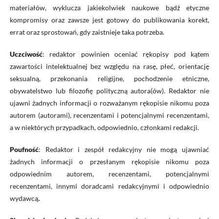
materiałów, wyklucza jakiekolwiek naukowe bądź etyczne
kompromisy oraz zawsze jest gotowy do publikowania korekt,
errat oraz sprostowań, gdy zaistnieje taka potrzeba.
Uczciwość
: redaktor powinien oceniać rękopisy pod kątem
zawartości intelektualnej bez względu na rasę, płeć, orientację
seksualną, przekonania religijne, pochodzenie etniczne,
obywatelstwo lub filozofię polityczną autora(ów). Redaktor nie
ujawni żadnych informacji o rozważanym rękopisie nikomu poza
autorem (autorami), recenzentami i potencjalnymi recenzentami,
a w niektórych przypadkach, odpowiednio, członkami redakcji.
Poufność
: Redaktor i zespół redakcyjny nie mogą ujawniać
żadnych informacji o przesłanym rękopisie nikomu poza
odpowiednim autorem, recenzentami, potencjalnymi
recenzentami, innymi doradcami redakcyjnymi i odpowiednio
wydawcą
.