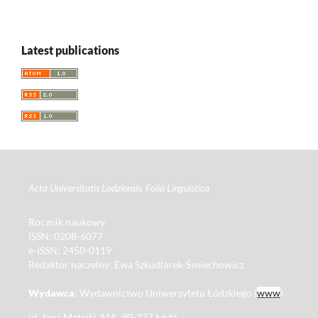
Latest publications
Acta Universitatis Lodziensis. Folia Linguistica
Rocznik naukowy
ISSN: 0208-6077
e-ISSN: 2450-0119
Redaktor naczelny: Ewa Szkudlarek-Śmiechowicz
Wydawca
: Wydawnictwo Uniwersytetu Łódzkiego (
www
)
ul. Jana Matejki 34A, 90-237 Łódź