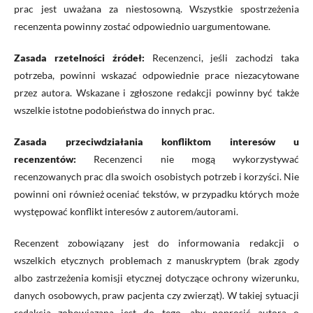
prac jest uważana za niestosowną. Wszystkie spostrzeżenia
recenzenta powinny zostać odpowiednio uargumentowane.
Zasada rzetelności źródeł:
Recenzenci, jeśli zachodzi taka
potrzeba, powinni wskazać odpowiednie prace niezacytowane
przez autora. Wskazane i zgłoszone redakcji powinny być także
wszelkie istotne podobieństwa do innych prac.
Zasada przeciwdziałania konfliktom interesów u
recenzentów:
Recenzenci nie mogą wykorzystywać
recenzowanych prac dla swoich osobistych potrzeb i korzyści. Nie
powinni oni również oceniać tekstów, w przypadku których może
występować konflikt interesów z autorem/autorami.
R
ecenzent
zobowiązany jest do informowania redakcji o
wszelkich
etycznych problem
ach
z manuskryptem
(brak zgody
albo zastrzeżenia komisji etycznej dotyczące ochrony wizerunku,
danych osobowych, praw pacjenta czy zwierząt)
. W takiej sytuacj
i
redakcja zobowiązana jest do tego, aby
poprosić autora o