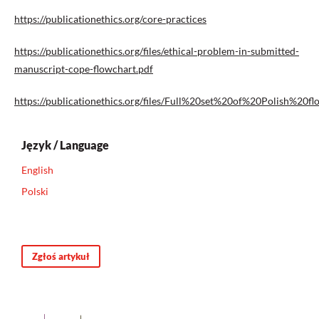
https://publicationethics.org/core-practices
https://publicationethics.org/files/ethical-problem-in-submitted-
manuscript-cope-flowchart.pdf
https://publicationethics.org/files/Full%20set%20of%20Polish%20fl
Język / Language
English
Polski
Zgłoś artykuł