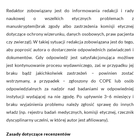
R
edaktor
zobowiązany jest do informowania redakcji i rady
naukowej o wszelkich
etyczn
ych
problem
ach
z
manuskryptem
(brak zgody albo zastrzeżenia komisji etycznej
dotyczące ochrony wizerunku, danych osobowych, praw pacjenta
czy zwierząt)
.
W takiej sytuacji redakcja zobowiązana jest do tego,
aby
poprosić autora o dostarczenie odpowiednich zaświadczeń i
dokumentów. Gdy odpowiedź jest satysfakcjonująca
możliwe
jest
kont
y
nuowanie procesu
wydawniczego
, zaś w przypadku jej
braku bądź jakichkolwiek zastrzeżeń
–
powinien zostać
wstrzymany, a przypadek – zgłoszony do COPE lub osób
odpowiedzialnych za nadzór nad badaniami w odpowiedniej
instytucji wydającej na nie zgodę. Po upływnie 3–6 miesięcy i
braku wyjaśnienia problemu należy zgłosić sprawę do innych
władz (np. rejestru badań medycznych, komisji etycznej,
rzecznik
dyscyplinarny uczelni, w której autor jest afiliowany
).
Zasady dotyczące recenzentów