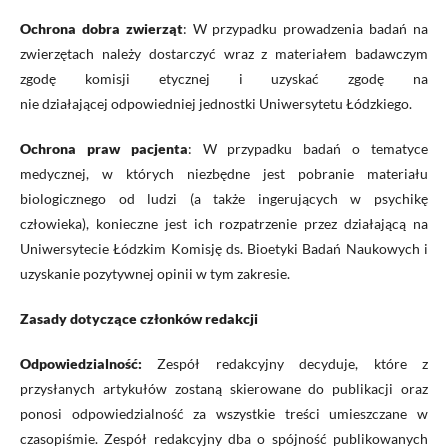
Ochrona d
obr
a
zwierząt
:
W
przypadku prowadzenia badań na
zwierzętach należy dostarczyć wraz z materiałem badawczym
zgodę komisji etycznej
i uzyskać zgodę na
nie
działającej
odpowiedniej jednostki
Uniwersyte
tu
Łódzki
ego.
Ochrona praw pacjenta
:
W
przypadku badań o tematyce
medycznej, w których niezbędne jest pobranie materiału
biologicznego od ludzi (a także
ingerujących w psychikę
człowieka
)
,
konieczne jest ich
rozpatr
zenie
przez
działając
ą
na
Uniwersytecie Łódzkim Komisj
ę
ds. Bioetyki Badań Naukowych
i
uzyskanie
pozytywn
ej
opini
i
w tym zakresie.
Zasady dotyczące członków redakcji
Odpowiedzialność:
Zespół redakcyjny decyduje, które z
przysłanych artykułów zostaną skierowane do publikacji oraz
ponosi odpowiedzialność za wszystkie treści umieszczane w
czasopiśmie. Zespół redakcyjny dba o spójność publikowanych