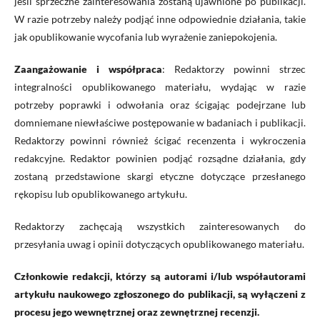
jeśli sprzeczne zainteresowania zostaną ujawnione po publikacji.
W razie potrzeby należy podjąć inne odpowiednie działania, takie
jak opublikowanie wycofania lub wyrażenie zaniepokojenia.
Zaangażowanie i współpraca
: Redaktorzy powinni strzec
integralności opublikowanego materiału, wydając w razie
potrzeby poprawki i odwołania oraz ścigając podejrzane lub
domniemane niewłaściwe postępowanie w badaniach i publikacji.
Redaktorzy powinni również ścigać recenzenta i wykroczenia
redakcyjne. Redaktor powinien podjąć rozsądne działania, gdy
zostaną przedstawione skargi etyczne dotyczące przesłanego
rękopisu lub opublikowanego artykułu.
Redaktorzy zachęcają wszystkich zainteresowanych do
przesyłania uwag i opinii dotyczących opublikowanego materiału.
Członkowie redakcji, którzy są autorami i/lub współautorami
artykułu naukowego zgłoszonego do publikacji, są wyłączeni z
procesu jego wewnętrznej oraz zewnętrznej recenzji.