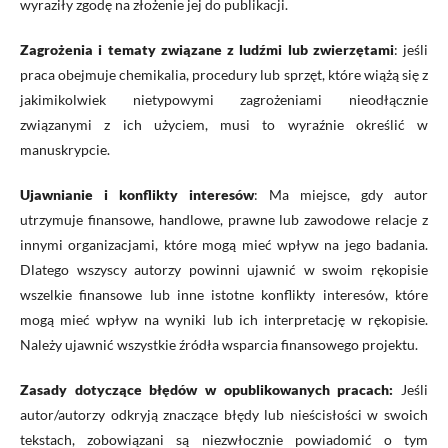
wyraziły zgodę na złożenie jej do publikacji.
Zagrożenia i tematy związane z ludźmi lub zwierzętami
: jeśli
praca obejmuje chemikalia, procedury lub sprzęt, które wiążą się z
jakimikolwiek nietypowymi zagrożeniami nieodłącznie
związanymi z ich użyciem, musi to wyraźnie określić w
manuskrypcie.
Ujawnianie i konflikty interesów
: Ma miejsce, gdy autor
utrzymuje finansowe, handlowe, prawne lub zawodowe relacje z
innymi organizacjami, które mogą mieć wpływ na jego badania.
Dlatego wszyscy autorzy powinni ujawnić w swoim rękopisie
wszelkie finansowe lub inne istotne konflikty interesów, które
mogą mieć wpływ na wyniki lub ich interpretację w rękopisie.
Należy ujawnić wszystkie źródła wsparcia finansowego projektu.
Zasady dotyczące błędów w opublikowanych pracach:
Jeśli
autor/autorzy odkryją znaczące błędy lub nieścisłości w swoich
tekstach, zobowiązani są niezwłocznie powiadomić o tym