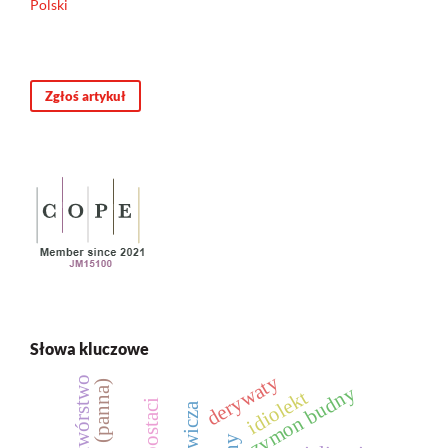
Polski
Zgłoś artykuł
Słowa kluczowe
derywaty
słowotwórstwo
szymon budny
idiolekt