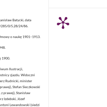
anisław Batycki, data
 2/285/0/5.28/24/86.
, Umowy o naukę 1901–1913.
948.
ę 1900.
wum Ilustracji,
stnicy zjazdu. Widoczni
ierz Rudnicki, minister
prawej), Stefan Sieczkowski
. z prawej), Stanisław
z Izdebski, Józef
Antoni Lewandowski (siedzi