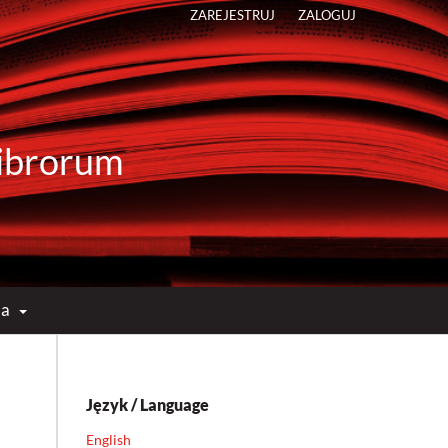
ZAREJESTRUJ
ZALOGUJ
 Librorum
ma
Język / Language
English