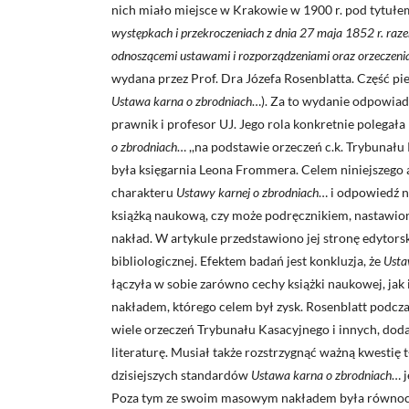
nich miało miejsce w Krakowie w 1900 r. pod tytuł
występkach i przekroczeniach z dnia 27 maja 1852 r. razem
odnoszącemi ustawami i rozporządzeniami oraz orzeczen
wydana przez Prof. Dra Józefa Rosenblatta. Część pi
Ustawa karna o zbrodniach
…). Za to wydanie odpowiada
prawnik i profesor UJ. Jego rola konkretnie polegała
o zbrodniach
… ,,na podstawie orzeczeń c.k. Trybunał
była księgarnia Leona Frommera. Celem niniejszego 
charakteru
Ustawy karnej o zbrodniach
… i odpowiedź n
książką naukową, czy może podręcznikiem, nastawio
nakład. W artykule przedstawiono jej stronę edytors
bibliologicznej. Efektem badań jest konkluzja, że
Usta
łączyła w sobie zarówno cechy książki naukowej, ja
nakładem, którego celem był zysk. Rosenblatt podcza
wiele orzeczeń Trybunału Kasacyjnego i innych, doda
literaturę. Musiał także rozstrzygnąć ważną kwestię
dzisiejszych standardów
Ustawa karna o zbrodniach
… 
Poza tym ze swoim masowym nakładem była równoc