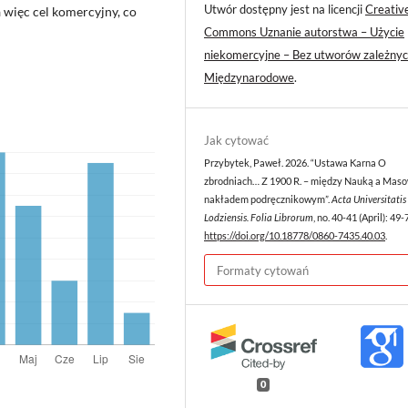
Utwór dostępny jest na licencji
Creativ
 więc cel komercyjny, co
Commons Uznanie autorstwa – Użycie
niekomercyjne – Bez utworów zależnyc
Międzynarodowe
.
Jak cytować
Przybytek, Paweł. 2026. “Ustawa Karna O
zbrodniach… Z 1900 R. – między Nauką a Ma
nakładem podręcznikowym”.
Acta Universitatis
Lodziensis. Folia Librorum
, no. 40-41 (April): 49-
https://doi.org/10.18778/0860-7435.40.03
.
Formaty cytowań
0