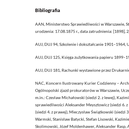
Bibliografia
AAN, Ministerstwo Sprawiedliwości w Warszawie, St
urodzenia: 17.08.1875 r., data zatrudnienia: [1898],
AUJ, DUJ 94, Szkolenie i dokształcanie 1901–1964
AUJ, DUJ 125, Księga zużytkowania papieru 1899–1
AUJ, DUJ 181, Rachunki wystawione przez Drukarni
NAC, Koncern Ilustrowany Kurier Codzienny – Archi
Ogólnopolski zjazd prokuratorów w Warszawie, Ucze
m.in.: Czesław Michałowski (siedzi 2. z lewej), Kazim
sprawiedliwości Aleksander Meysztowicz (siedzi 6. z 
(siedzi 4. z prawej), Mieczysław Świątkowski (siedzi 3
Warmski, Stanisław Batycki, Stefan Lisowski, Kazimier
Skolimowski, Józef Moldenhawer, Aleksander Rasp, 