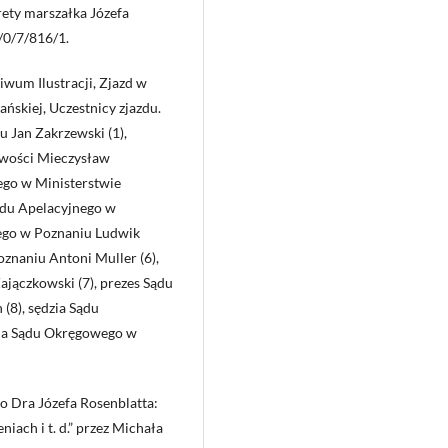
trety marszałka Józefa
/0/7/816/1.
wum Ilustracji, Zjazd w
skiej, Uczestnicy zjazdu.
 Jan Zakrzewski (1),
iwości Mieczysław
ego w Ministerstwie
Sądu Apelacyjnego w
wego w Poznaniu Ludwik
znaniu Antoni Muller (6),
jączkowski (7), prezes Sądu
8), sędzia Sądu
zia Sądu Okręgowego w
ko Dra Józefa Rosenblatta:
iach i t. d.” przez Michała