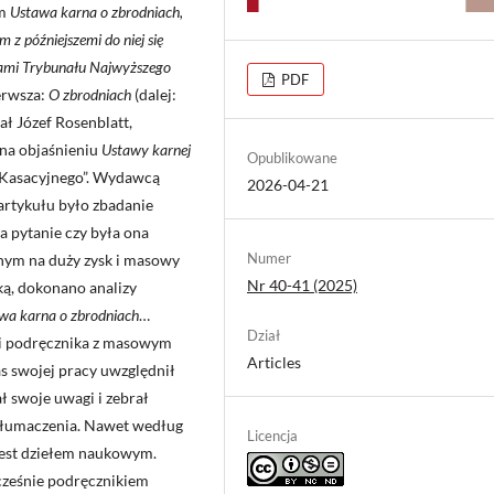
em
Ustawa karna o zbrodniach,
 z późniejszemi do niej się
iami Trybunału Najwyższego
PDF
erwsza:
O zbrodniach
(dalej:
ł Józef Rosenblatt,
 na objaśnieniu
Ustawy karnej
Opublikowane
u Kasacyjnego”. Wydawcą
2026-04-21
artykułu było zbadanie
a pytanie czy była ona
Numer
nym na duży zysk i masowy
Nr 40-41 (2025)
ką, dokonano analizy
wa karna o zbrodniach
…
Dział
k i podręcznika z masowym
Articles
s swojej pracy uwzględnił
ł swoje uwagi i zebrał
 tłumaczenia. Nawet według
Licencja
jest dziełem naukowym.
ześnie podręcznikiem