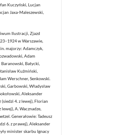
tefan Kuczyński, Lucjan
ucjan Jaxa-Maleszewski,
wum Ilustracji, Zjazd
1923–1924 w Warszawie,
in. majorzy: Adamczyk,
 Rozwadowski, Adam
: Baranowski, Batycki,
Stanisław Kuźmiński,
Adam Werschner, Senkowski.
ski, Garbowski, Władysław
Sokołowski, Aleksander
iedzi 4. z lewej), Florian
 lewej), A. Wacznadze,
tzel. Generałowie: Tadeusz
edzi 6. z prawej), Aleksander
yły minister skarbu Ignacy