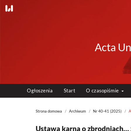
Acta Uni
Ogłoszenia
Start
O czasopiśmie
Strona domowa
/
Archiwum
/
Nr 40-41 (2025)
/
A
Ustawa karna o zbrodniach… 