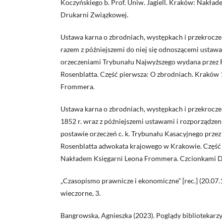
Koczyńskiego b. Prof. Uniw. Jagiell. Kraków: Nakła
Drukarni Związkowej.
Ustawa karna o zbrodniach, występkach i przekroczen
razem z późniejszemi do niej się odnoszącemi ustaw
orzeczeniami Trybunału Najwyższego wydana przez P
Rosenblatta. Część pierwsza: O zbrodniach. Kraków 
Frommera.
Ustawa karna o zbrodniach, występkach i przekrocze
1852 r. wraz z późniejszemi ustawami i rozporządzen
postawie orzeczeń c. k. Trybunału Kasacyjnego przez 
Rosenblatta adwokata krajowego w Krakowie. Część
Nakładem Księgarni Leona Frommera. Czcionkami Dru
„Czasopismo prawnicze i ekonomiczne” [rec.] (20.07.
wieczorne, 3.
Bangrowska, Agnieszka (2023). Poglądy bibliotekarzy