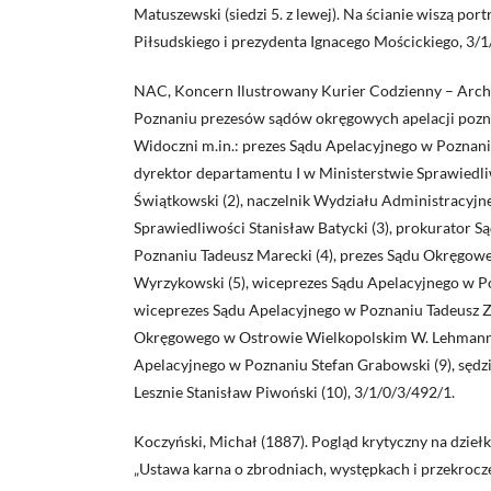
Matuszewski (siedzi 5. z lewej). Na ścianie wiszą por
Piłsudskiego i prezydenta Ignacego Mościckiego, 3/1
NAC, Koncern Ilustrowany Kurier Codzienny – Archi
Poznaniu prezesów sądów okręgowych apelacji poznań
Widoczni m.in.: prezes Sądu Apelacyjnego w Poznaniu
dyrektor departamentu I w Ministerstwie Sprawiedl
Świątkowski (2), naczelnik Wydziału Administracyjn
Sprawiedliwości Stanisław Batycki (3), prokurator 
Poznaniu Tadeusz Marecki (4), prezes Sądu Okręgo
Wyrzykowski (5), wiceprezes Sądu Apelacyjnego w Po
wiceprezes Sądu Apelacyjnego w Poznaniu Tadeusz Za
Okręgowego w Ostrowie Wielkopolskim W. Lehmann (
Apelacyjnego w Poznaniu Stefan Grabowski (9), sęd
Lesznie Stanisław Piwoński (10), 3/1/0/3/492/1.
Koczyński, Michał (1887). Pogląd krytyczny na dzieł
„Ustawa karna o zbrodniach, występkach i przekroczen