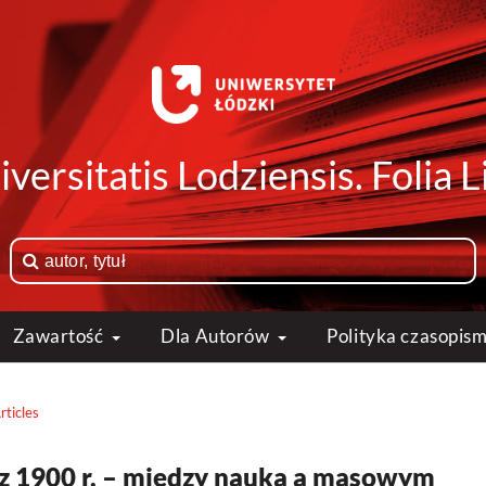
versitatis Lodziensis. Folia
Zawartość
Dla Autorów
Polityka czasopis
rticles
z 1900 r. – między nauką a masowym