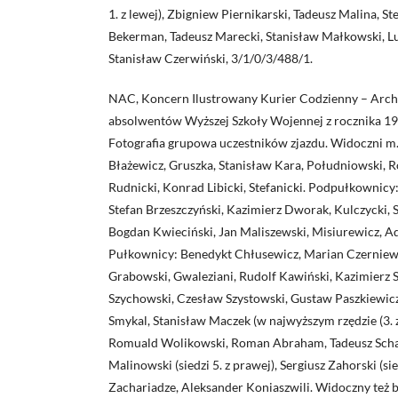
1. z lewej), Zbigniew Piernikarski, Tadeusz Malina, S
Bekerman, Tadeusz Marecki, Stanisław Małkowski, L
Stanisław Czerwiński, 3/1/0/3/488/1.
NAC, Koncern Ilustrowany Kurier Codzienny – Archi
absolwentów Wyższej Szkoły Wojennej z rocznika 
Fotografia grupowa uczestników zjazdu. Widoczni m.
Błażewicz, Gruszka, Stanisław Kara, Południowski,
Rudnicki, Konrad Libicki, Stefanicki. Podpułkownicy
Stefan Brzeszczyński, Kazimierz Dworak, Kulczycki, 
Bogdan Kwieciński, Jan Maliszewski, Misiurewicz, 
Pułkownicy: Benedykt Chłusewicz, Marian Czerniew
Grabowski, Gwaleziani, Rudolf Kawiński, Kazimierz 
Szychowski, Czesław Szystowski, Gustaw Paszkiewicz (s
Smykal, Stanisław Maczek (w najwyższym rzędzie (3. z
Romuald Wolikowski, Roman Abraham, Tadeusz Schae
Malinowski (siedzi 5. z prawej), Sergiusz Zahorski (si
Zachariadze, Aleksander Koniaszwili. Widoczny też b