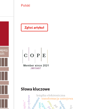
Polski
Zgłoś artykuł
Słowa kluczowe
książka elektroniczna
kompetencje cyfrowe
astronomia
transformacja ustrojowa
prasa łódzka
opac
prl