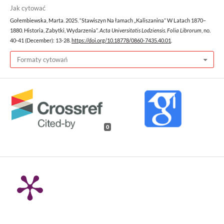
Jak cytować
Gołembiewska, Marta. 2025. “Stawiszyn Na łamach „Kaliszanina” W Latach 1870–
1880. Historia, Zabytki, Wydarzenia”.
Acta Universitatis Lodziensis. Folia Librorum
, no.
40-41 (December): 13-28.
https://doi.org/10.18778/0860-7435.40.01
.
Formaty cytowań
0