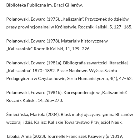
Biblioteka Publiczna im. Braci Gillerów.
Polanowski, Edward (1975). „Kaliszanin”. Przyczynek do dziejów
prasy prowincjonalnej w Królestwie. Rocznik Kaliski, 5, 127–165.
Polanowski, Edward (1978). Materiały historyczne w
„Kaliszaninie”. Rocznik Kaliski, 11, 199–226.
Polanowski, Edward (1981a). Bibliografia zawartości literackiej
„Kaliszanina” 1870–1892. Prace Naukowe. Wyższa Szkoła
Pedagogiczna w Częstochowie, Seria Humanistyczna, 4(1), 47–62.
Polanowski, Edward (1981b). Korespondencje w „Kaliszaninie”.
Rocznik Kaliski, 14, 265–273.
Śmiecińska, Mariola (2004). Blask małej ojczyzny: gmina Blizanów
wczoraj i dziś. Kalisz: Kaliskie Towarzystwo Przyjaciół Nauk.
Tabaka, Anna (2023). Tournelle Franciszek Ksawery (ur.1819,