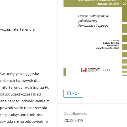
czna, interferencja,
ów uczących się języka
odziałach typowych dla
interferencyjnych (np. za H.
PDF
ottodydaktyczna i błąd
ane bardzo indywidualnie, z
k spowodowało uproszczenia
Opublikowane
 się podsystem foniczny
20.12.2019
rzekłada się na odpowiednie