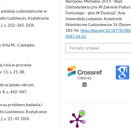
Biernacka, Michalina. 2019. “Błąd
Glottodydaktyczny W Zakresie Podsy
 polskiej cudzoziemców w
Fonicznego – głos W Dyskusji”.
Acta
tis Lodziensis. Kształcenie
Universitatis Lodziensis. Kształcenie
Polonistyczne Cudzoziemców
26 (Decem
.), s. 252–265. DOI:
183-96.
https://doi.org/10.18778/08
6587.26.12
.
, Kita M., Czempka-
Formaty cytowań
j rola w procesie
 11, s. 21-38.
ędy w języku obcym.
0
 8, s. 442–447.
 oraz problemy badania i
is Lodziensis. Kształcenie
), s. 21–47. DOI: