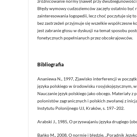
zróżnicowanie normy (nawet przy dwubiegunowości 
Błędy wymowy cudzoziemców zaczęły ostatnio być 
zainteresowania logopedii, lecz choć poczytuje się t
bez zastrzeżeń przyjmuje się wszelkie współczesne k
jest zabranie głosu w dyskusji na temat sposobu pos
fonetycznych popełnianych przez obcokrajowców.
Bibliografia
Ananiewa N., 1997, Zjawisko interferencji w począt
języka polskiego w środowisku rosyjskojęzycznym, w:
Nauczanie język polskiego jako obcego. Materiały z p
polonistów zagranicznych i polskich zwołanej z inicj
Instytutu Polonijnego UJ, Kraków, s. 197–202.
Arabski J., 1985, O przyswajaniu języka drugiego (o
Bańko M., 2008, O normie i błędzie, „Poradnik Językow