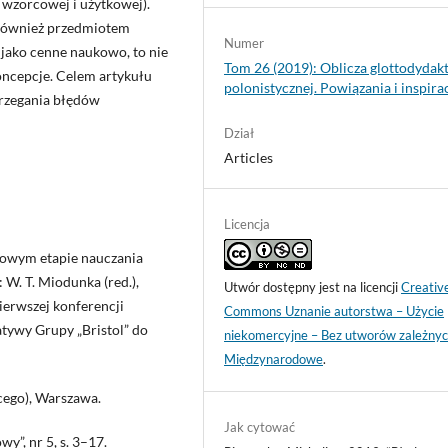
wzorcowej i użytkowej).
również przedmiotem
Numer
o jako cenne naukowo, to nie
Tom 26 (2019): Oblicza glottodydakt
oncepcje. Celem artykułu
polonistycznej. Powiązania i inspira
trzegania błędów
Dział
Articles
Licencja
kowym etapie nauczania
 W. T. Miodunka (red.),
Utwór dostępny jest na licencji
Creativ
ierwszej konferencji
Commons Uznanie autorstwa – Użycie
atywy Grupy „Bristol” do
niekomercyjne – Bez utworów zależnyc
Międzynarodowe
.
bcego), Warszawa.
Jak cytować
y”, nr 5, s. 3–17.