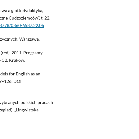
wa a glottodydaktyka,
yczne Cudzoziemców”, t. 22,
.18778/0860-6587.22.06
języcznych, Warszawa.
P. (red), 2011, Programy
1–C2, Kraków.
els for English as an
119–126. DOI:
wybranych polskich pracach
gląd), „Lingwistyka