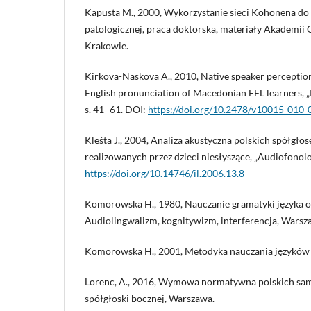
Kapusta M., 2000, Wykorzystanie sieci Kohonena do
patologicznej, praca doktorska, materiały Akademii
Krakowie.
Kirkova-Naskova A., 2010, Native speaker perception
English pronunciation of Macedonian EFL learners, „R
s. 41–61. DOI:
https://doi.org/10.2478/v10015-010-
Kleśta J., 2004, Analiza akustyczna polskich spółgł
realizowanych przez dzieci niesłyszące, „Audiofonolog
https://doi.org/10.14746/il.2006.13.8
Komorowska H., 1980, Nauczanie gramatyki języka ob
Audiolingwalizm, kognitywizm, interferencja, Warsz
Komorowska H., 2001, Metodyka nauczania języków
Lorenc, A., 2016, Wymowa normatywna polskich sa
spółgłoski bocznej, Warszawa.