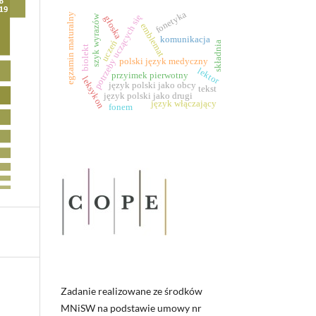
fonetyka
egzamin maturalny
potrzeby uczących się
szyk wyrazów
głoska
emblemat
komunikacja
uczeń
składnia
biolekt
polski język medyczny
lektor
przyimek pierwotny
leksykon
język polski jako obcy
tekst
język polski jako drugi
język włączający
fonem
Zadanie realizowane ze środków
MNiSW na podstawie umowy nr