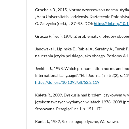
Grochala B., 2015, Norma wzorcowa vs norma użytko
„Acta Universitatis Lodziensis. Kształcenie Polonist
G. Zarzycka (red.), s. 87–98. DOI:
https://doi.org/10
Grucza F. (red.), 1978, Z problematyki błędów obco
Janowska I., Lipińska E., Rabiej A., Seretny A., Turek 
nauczania języka polskiego jako obcego. Poziomy A
Jenkins J., 1998, Which pronunciation norms and mod
International Language?, “ELT Journal”, nr 52(2), s. 
https://doi.org/10.1093/elt/52.2.119
Kaleta R., 2009, Dyskusja nad błędem językowym w 
językoznawczych wydanych w latach 1978–2008 (prze
Stosowana. Przegląd”, nr 1, s. 151–171.
Kania J., 1982, Szkice logopedyczne, Warszawa.