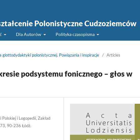
 Kształcenie Polonistyczne Cudzoziemców
ść
Dla Autorów
Polityka czasopisma
 glottodydaktyki polonistycznej. Powiązania i inspiracje
/
Articles
kresie podsystemu fonicznego – głos w
i Polskiej i Logopedii, Zakład
173, 90-236 Łódź.