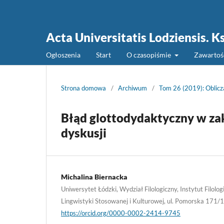
Acta Universitatis Lodziensis.
Ogłoszenia
Start
O czasopiśmie
Zawarto
Strona domowa
/
Archiwum
/
Tom 26 (2019): Oblicza
Błąd glottodydaktyczny w za
dyskusji
Michalina Biernacka
Uniwersytet Łódzki, Wydział Filologiczny, Instytut Filologi
Lingwistyki Stosowanej i Kulturowej, ul. Pomorska 171/
https://orcid.org/0000-0002-2414-9745