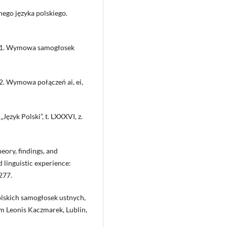
nego języka polskiego.
j 1. Wymowa samogłosek
2. Wymowa połączeń ai, ei,
ęzyk Polski”, t. LXXXVI, z.
eory, findings, and
 linguistic experience:
277.
lskich samogłosek ustnych,
em Leonis Kaczmarek, Lublin,