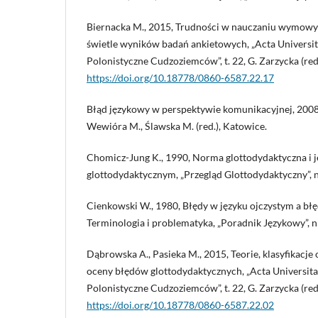
Biernacka M., 2015, Trudności w nauczaniu wymowy
świetle wyników badań ankietowych, „Acta Universita
Polonistyczne Cudzoziemców”, t. 22, G. Zarzycka (red
https://doi.org/10.18778/0860-6587.22.17
Błąd językowy w perspektywie komunikacyjnej, 2008
Wewióra M., Ślawska M. (red.), Katowice.
Chomicz-Jung K., 1990, Norma glottodydaktyczna i je
glottodydaktycznym, „Przegląd Glottodydaktyczny”, nr
Cienkowski W., 1980, Błędy w języku ojczystym a bł
Terminologia i problematyka, „Poradnik Językowy”, nr
Dąbrowska A., Pasieka M., 2015, Teorie, klasyfikacje
oceny błędów glottodydaktycznych, „Acta Universitat
Polonistyczne Cudzoziemców”, t. 22, G. Zarzycka (red.
https://doi.org/10.18778/0860-6587.22.02