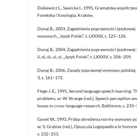
Dukiewicz L., Sawicka I., 1995, Gramatyka współczes
Fonetyka i fonologia, Kraków.
Dunaj B., 2003, Zagadnienia poprawności językowe
nosowych, „Język Polski”, t. LXXXIII, s. 125–126.
Dunaj B., 2004, Zagadnienia poprawności językowej 
ii, oi, ói, ui, yi, „Język Polski”, t. LXXXIV, s. 206–209.
Dunaj B., 2006, Zasady poprawnej wymowy polskiej, „J
3, s. 161–172.
Flege J. E., 1995, Second language speech learning: Th
problems, w: W. Strange (red.), Speech perception and
Issues in cross-language research, Baltimore, s. 233–
Gonet W., 1993, Próba określenia normy wymowy po
w: S. Grabias (red.), Opuscula Logopaedica in honor
s. 232–253.