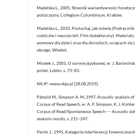
Madelska L., 2005, Słownik wariantywności fonetycz
polszczyzny, Collegium Columbinum, Kraków.
Madelska L., 2010, Posłuchaj, jak mówię (Podręcznik
rodziców i nauczycieli; Film dydaktyczny). Materiały
wymowy dla dzieci oraz dla dorosłych, uczących się j
obcego, Wiedeń.
Miodek J., 2001, O normie językowej, w: J. Bartmińsk
polski, Lublin, s. 73–83.
NKJP: www.nkjp.pl [28.08.2019].
Pätzold M., Simpson A. M.,1997, Acoustic analysis of
Corpus of Read Speech, w: A. P. Simpson, K. J. Kohler, 
Corpus of Read/Spontaneous Speech --- Acoustic data
analysis results, s. 215–247.
Perlin J., 1995, Kategorie interferencji fonemicznych,