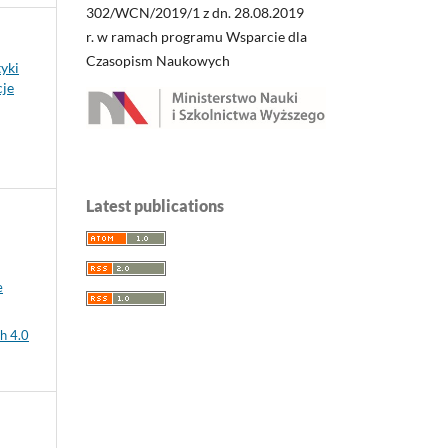
302/WCN/2019/1 z dn. 28.08.2019
r. w ramach programu Wsparcie dla
Czasopism Naukowych
yki
cje
Latest publications
e
h 4.0