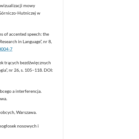
 wizualizacji mowy
 Górniczo-Hutniczej w
s of accented speech: the
esearch in Language”, nr 8,
0004-7
osek trących bezdźwięcznych
ia”, nr 26, s. 105–118. DOI:
cego a interferencja.
awa.
 obcych, Warszawa.
mogłosek nosowych i