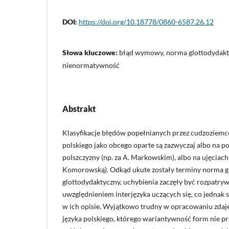
DOI:
https://doi.org/10.18778/0860-6587.26.12
Słowa kluczowe:
błąd wymowy, norma glottodydakty
nienormatywność
Abstrakt
Klasyfikacje błędów popełnianych przez cudzoziemc
polskiego jako obcego oparte są zazwyczaj albo na p
polszczyzny (np. za A. Markowskim), albo na ujęciach 
Komorowską). Odkąd ukute zostały terminy norma gl
glottodydaktyczny, uchybienia zaczęły być rozpatryw
uwzględnieniem interjęzyka uczących się, co jedna
w ich opisie. Wyjątkowo trudny w opracowaniu zdaje
języka polskiego, którego wariantywność form nie p