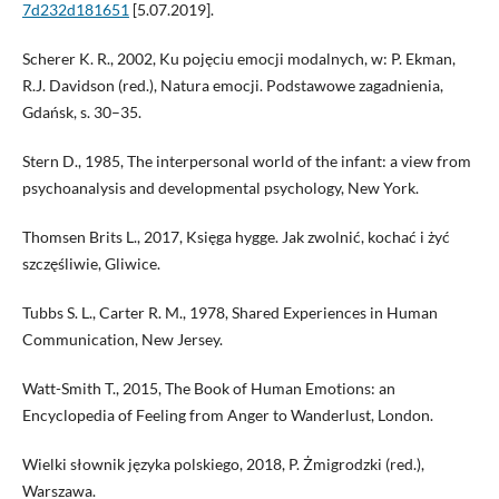
7d232d181651
[5.07.2019].
Scherer K. R., 2002, Ku pojęciu emocji modalnych, w: P. Ekman,
R.J. Davidson (red.), Natura emocji. Podstawowe zagadnienia,
Gdańsk, s. 30–35.
Stern D., 1985, The interpersonal world of the infant: a view from
psychoanalysis and developmental psychology, New York.
Thomsen Brits L., 2017, Księga hygge. Jak zwolnić, kochać i żyć
szczęśliwie, Gliwice.
Tubbs S. L., Carter R. M., 1978, Shared Experiences in Human
Communication, New Jersey.
Watt-Smith T., 2015, The Book of Human Emotions: an
Encyclopedia of Feeling from Anger to Wanderlust, London.
Wielki słownik języka polskiego, 2018, P. Żmigrodzki (red.),
Warszawa.