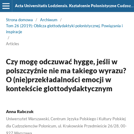
Acta Universitatis Lodziensis. Kształcenie Polonistyczne Cudzoziemców
Strona domowa
/
Archiwum
/
Tom 26 (2019): Oblicza glottodydaktyki polonistycznej. Powiązania i
inspiracje
/
Articles
Czy mogę odczuwać hygge, jeśli w
polszczyźnie nie ma takiego wyrazu?
O (nie)przekładalności emocji w
kontekście glottodydaktycznym
Anna Rabczuk
Uniwersytet Warszawski, Centrum Języka Polskiego i Kultury Polskiej
dla Cudzoziemców Polonicum, ul. Krakowskie Przedmieście 26/28, 00-
927 Warszawa