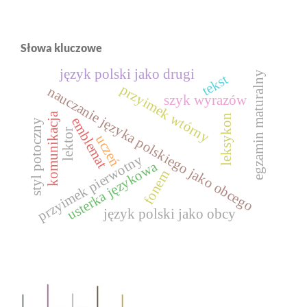
Słowa kluczowe
język polski jako drugi
egzamin maturalny
tekst
przyimek wtórny
nauczanie języka polskiego jako obcego
szyk wyrazów
komunikacja
leksykon
emblemat
styl potoczny
lektor
uczeń
przyimek pierwotny
usterka językowa
fonem
język polski jako obcy