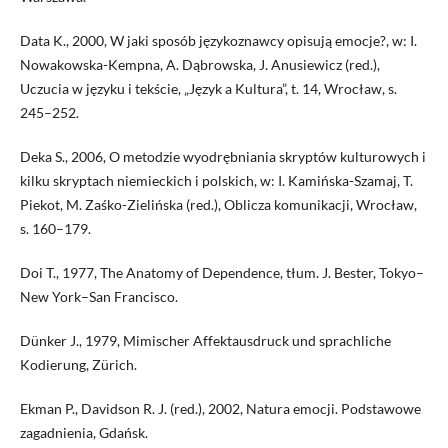
Data K., 2000, W jaki sposób językoznawcy opisują emocje?, w: I.
Nowakowska-Kempna, A. Dąbrowska, J. Anusiewicz (red.),
Uczucia w języku i tekście, „Język a Kultura”, t. 14, Wrocław, s.
245–252.
Deka S., 2006, O metodzie wyodrębniania skryptów kulturowych i
kilku skryptach niemieckich i polskich, w: I. Kamińska-Szamaj, T.
Piekot, M. Zaśko-Zielińska (red.), Oblicza komunikacji, Wrocław,
s. 160–179.
Doi T., 1977, The Anatomy of Dependence, tłum. J. Bester, Tokyo–
New York–San Francisco.
Dünker J., 1979, Mimischer Affektausdruck und sprachliche
Kodierung, Zürich.
Ekman P., Davidson R. J. (red.), 2002, Natura emocji. Podstawowe
zagadnienia, Gdańsk.