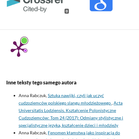
0
Inne teksty tego samego autora
Anna Rabczuk,
Sztuka nawijki, czyli jak uczyć
cudzoziemców polskiego slangu młodzieżowego
,
Acta
Universitatis Lodziensis. Kształcenie Polonistyczne
Cudzoziemców: Tom 24 (2017): Odmiany stylistyczne i
specjalistyczne języka, kształcenie dzieci i młodzieży
Anna Rabczuk,
Fenomen kłamstwa jako inspiracja do