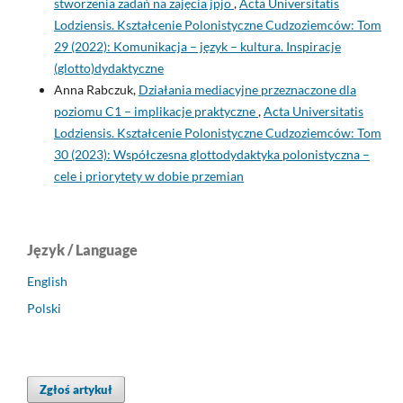
stworzenia zadań na zajęcia jpjo
,
Acta Universitatis
Lodziensis. Kształcenie Polonistyczne Cudzoziemców: Tom
29 (2022): Komunikacja – język – kultura. Inspiracje
(glotto)dydaktyczne
Anna Rabczuk,
Działania mediacyjne przeznaczone dla
poziomu C1 – implikacje praktyczne
,
Acta Universitatis
Lodziensis. Kształcenie Polonistyczne Cudzoziemców: Tom
30 (2023): Współczesna glottodydaktyka polonistyczna –
cele i priorytety w dobie przemian
Język / Language
English
Polski
Zgłoś artykuł