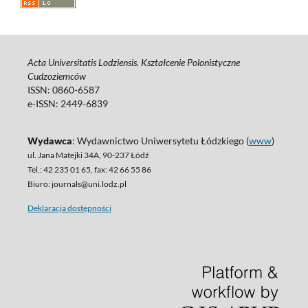
Acta Universitatis Lodziensis. Kształcenie Polonistyczne
Cudzoziemców
ISSN: 0860-6587
e-ISSN: 2449-6839
Wydawca
: Wydawnictwo Uniwersytetu Łódzkiego (
www
)
ul. Jana Matejki 34A, 90-237 Łódź
Tel.: 42 235 01 65, fax: 42 66 55 86
Biuro: journals@uni.lodz.pl
Deklaracja dostępności