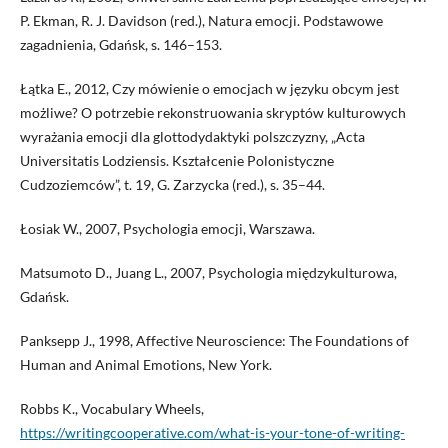
P. Ekman, R. J. Davidson (red.), Natura emocji. Podstawowe
zagadnienia, Gdańsk, s. 146–153.
Łątka E., 2012, Czy mówienie o emocjach w języku obcym jest
możliwe? O potrzebie rekonstruowania skryptów kulturowych
wyrażania emocji dla glottodydaktyki polszczyzny, „Acta
Universitatis Lodziensis. Kształcenie Polonistyczne
Cudzoziemców”, t. 19, G. Zarzycka (red.), s. 35–44.
Łosiak W., 2007, Psychologia emocji, Warszawa.
Matsumoto D., Juang L., 2007, Psychologia międzykulturowa,
Gdańsk.
Panksepp J., 1998, Affective Neuroscience: The Foundations of
Human and Animal Emotions, New York.
Robbs K., Vocabulary Wheels,
https://writingcooperative.com/what-is-your-tone-of-writing-