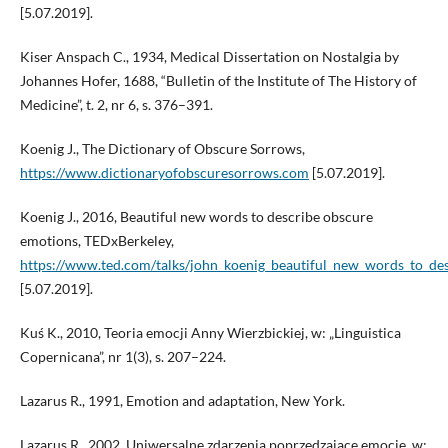
[5.07.2019].
Kiser Anspach C., 1934, Medical Dissertation on Nostalgia by
Johannes Hofer, 1688, “Bulletin of the Institute of The History of
Medicine”, t. 2, nr 6, s. 376–391.
Koenig J., The Dictionary of Obscure Sorrows,
https://www.dictionaryofobscuresorrows.com
[5.07.2019].
Koenig J., 2016, Beautiful new words to describe obscure
emotions, TEDxBerkeley,
https://www.ted.com/talks/john_koenig_beautiful_new_words_to_de
[5.07.2019].
Kuś K., 2010, Teoria emocji Anny Wierzbickiej, w: „Linguistica
Copernicana”, nr 1(3), s. 207–224.
Lazarus R., 1991, Emotion and adaptation, New York.
Lazarus R., 2002, Uniwersalne zdarzenia poprzedzające emocje, w: