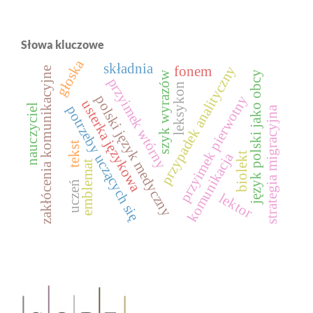
Słowa kluczowe
głoska
składnia
przypadek analityczny
fonem
zakłócenia komunikacyjne
język polski jako obcy
szyk wyrazów
przyimek wtórny
leksykon
polski język medyczny
przyimek pierwotny
usterka językowa
nauczyciel
potrzeby uczących się
strategia migracyjna
tekst
komunikacja
biolekt
emblemat
uczeń
lektor