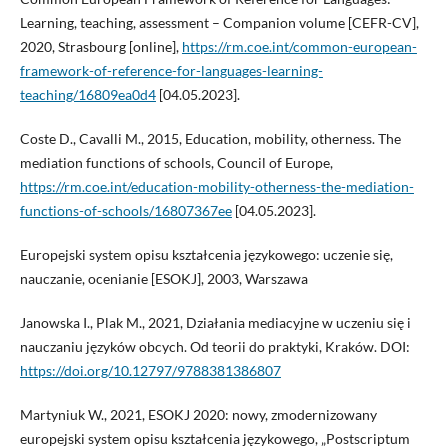
Learning, teaching, assessment – Companion volume [CEFR-CV],
2020, Strasbourg [online],
https://rm.coe.int/common-european-
framework-of-reference-for-languages-learning-
teaching/16809ea0d4
[04.05.2023].
Coste D., Cavalli M., 2015, Education, mobility, otherness. The
mediation functions of schools, Council of Europe,
https://rm.coe.int/education-mobility-otherness-the-mediation-
functions-of-schools/16807367ee
[04.05.2023].
Europejski system opisu kształcenia językowego: uczenie się,
nauczanie, ocenianie [ESOKJ], 2003, Warszawa
Janowska I., Plak M., 2021, Działania mediacyjne w uczeniu się i
nauczaniu języków obcych. Od teorii do praktyki, Kraków. DOI:
https://doi.org/10.12797/9788381386807
Martyniuk W., 2021, ESOKJ 2020: nowy, zmodernizowany
europejski system opisu kształcenia językowego, „Postscriptum