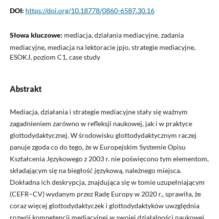
DOI:
https://doi.org/10.18778/0860-6587.30.16
Słowa kluczowe:
mediacja, działania mediacyjne, zadania
mediacyjne, mediacja na lektoracie jpjo, strategie mediacyjne,
ESOKJ, poziom C1, case study
Abstrakt
Mediacja, działania i strategie mediacyjne stały się ważnym
zagadnieniem zarówno w refleksji naukowej, jak i w praktyce
glottodydaktycznej. W środowisku glottodydaktycznym raczej
panuje zgoda co do tego, że w Europejskim Systemie Opisu
Kształcenia Językowego z 2003 r. nie poświęcono tym elementom,
składającym się na biegłość językową, należnego miejsca.
Dokładna ich deskrypcja, znajdująca się w tomie uzupełniającym
(CEFR–CV) wydanym przez Radę Europy w 2020 r., sprawiła, że
coraz więcej glottodydaktyczek i glottodydaktyków uwzględnia
rozwój kompetencji mediacyjnej w swojej działalności naukowej