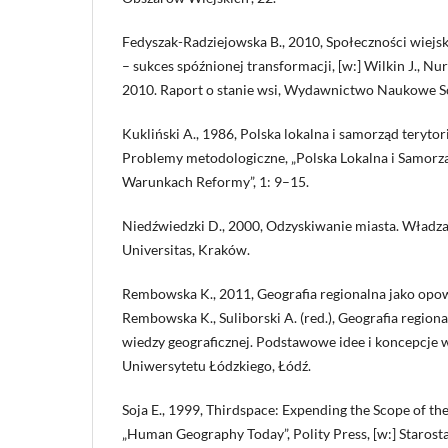
Fedyszak-Radziejowska B., 2010, Społeczności wiejski
– sukces spóźnionej transformacji, [w:] Wilkin J., Nurz
2010. Raport o stanie wsi, Wydawnictwo Naukowe S
Kukliński A., 1986, Polska lokalna i samorząd teryt
Problemy metodologiczne, „Polska Lokalna i Samorzą
Warunkach Reformy”, 1: 9–15.
Niedźwiedzki D., 2000, Odzyskiwanie miasta. Władza
Universitas, Kraków.
Rembowska K., 2011, Geografia regionalna jako opowi
Rembowska K., Suliborski A. (red.), Geografia regiona
wiedzy geograficznej. Podstawowe idee i koncepcje
Uniwersytetu Łódzkiego, Łódź.
Soja E., 1999, Thirdspace: Expending the Scope of th
„Human Geography Today”, Polity Press, [w:] Starosta