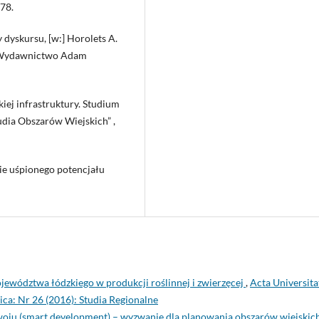
78.
 dyskursu, [w:] Horolets A.
ii, Wydawnictwo Adam
ej infrastruktury. Studium
udia Obszarów Wiejskich” ,
nie uśpionego potencjału
ojewództwa łódzkiego w produkcji roślinnej i zwierzęcej
,
Acta Universita
ca: Nr 26 (2016): Studia Regionalne
woju (smart development) – wyzwanie dla planowania obszarów wiejskic