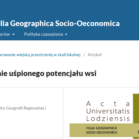
Folia Geographica Socio-Oeconomica
torów
Polityka czasopisma
owanie wiejską przestrzenią w skali lokalnej
/
Artykuł
ie uśpionego potencjału wsi
a Geografii Regionalnej i