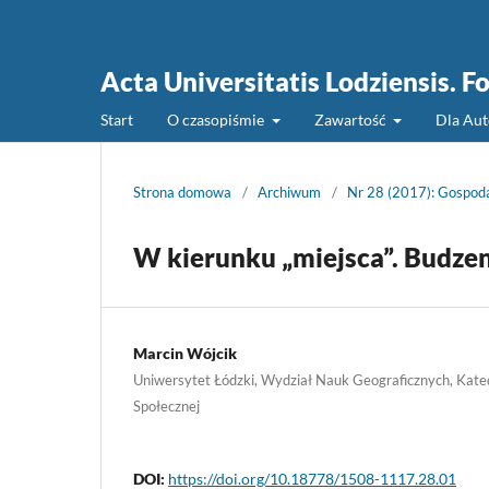
Acta Universitatis Lodziensis. 
Start
O czasopiśmie
Zawartość
Dla Au
Strona domowa
/
Archiwum
/
Nr 28 (2017): Gospodar
W kierunku „miejsca”. Budzen
Marcin Wójcik
Uniwersytet Łódzki, Wydział Nauk Geograficznych, Katedr
Społecznej
DOI:
https://doi.org/10.18778/1508-1117.28.01