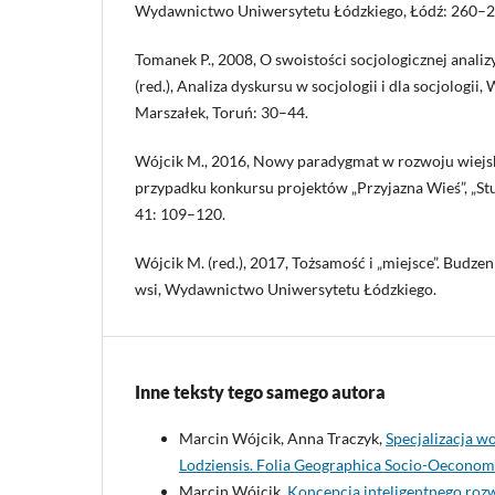
Wydawnictwo Uniwersytetu Łódzkiego, Łódź: 260–2
Tomanek P., 2008, O swoistości socjologicznej analizy
(red.), Analiza dyskursu w socjologii i dla socjolog
Marszałek, Toruń: 30–44.
Wójcik M., 2016, Nowy paradygmat w rozwoju wiejski
przypadku konkursu projektów „Przyjazna Wieś”, „St
41: 109–120.
Wójcik M. (red.), 2017, Tożsamość i „miejsce”. Budze
wsi, Wydawnictwo Uniwersytetu Łódzkiego.
Inne teksty tego samego autora
Marcin Wójcik, Anna Traczyk,
Specjalizacja w
Lodziensis. Folia Geographica Socio-Oeconomi
Marcin Wójcik,
Koncepcja inteligentnego roz