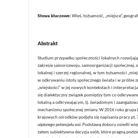
Słowa kluczowe:
Wieś, tożsamość, „miejsce”, geograf
Abstrakt
Studium przypadku społeczności lokalnych rozwijaj
zakresie samorozwoju, samoorganizacji społecznej,
lokalnej i szerzej regionalnej, w tym tożsamości „mi
w odkrywaniu istoty społecznego świata i w próbie 
„wiejskości” w jej nowych kontekstach i interpretacj
się dialektyczny związek pomiędzy tym co odkrywane,
lokalną a odkrywającym, tj. świadomym i zaangażo
mechanizmu społecznej zmiany. W 2016 roku grupa 
krajowych ośrodków podjęła się napisania pracy pt.
uśpionego potencjału wsi
. Podstawą doboru osiedli wiej
zatem subiektywna decyzja osób, które pragną podzie