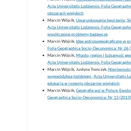
Acta Universitatis Lodziensis. Folia Geograp
obszarach wiejskich
Marcin Wójcik,
Uwarunkowania tworzenia „Sie
Acta Universitatis Lodziensis. Folia Geograp
współczesne problemy badawcze
Marcin Wójcik,
Idee antropogeograficzne w p
Folia Geographica Socio-Oeconomica: Nr 26 (
Marcin Wójcik,
Miasto, region i tożsamość ge
Acta Universitatis Lodziensis. Folia Geograph
Marcin Wójcik, Justyna Tomczyk,
Nierówności
województwa łódzkiego
,
Acta Universitatis L
edukacja w rozwoju obszarów wiejskich
Marcin Wójcik,
Geografia wsi w Polsce. Ewol
Geographica Socio-Oeconomica: Nr 13 (2013):