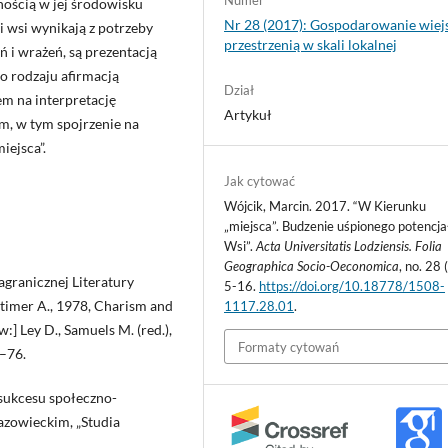
Numer
nością w jej środowisku
Nr 28 (2017): Gospodarowanie wiej
i wsi wynikają z potrzeby
przestrzenią w skali lokalnej
 i wrażeń, są prezentacją
o rodzaju afirmacją
Dział
m na interpretację
Artykuł
, w tym spojrzenie na
iejsca”.
Jak cytować
Wójcik, Marcin. 2017. “W Kierunku
„miejsca”. Budzenie uśpionego potencja
Wsi”.
Acta Universitatis Lodziensis. Folia
Geographica Socio-Oeconomica
, no. 28 
agranicznej Literatury
5-16.
https://doi.org/10.18778/1508-
Buttimer A., 1978, Charism and
1117.28.01
.
:] Ley D., Samuels M. (red.),
Formaty cytowań
–76.
sukcesu społeczno-
azowieckim, „Studia