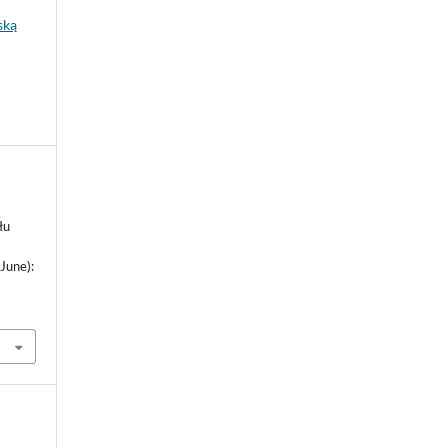
ską
łu
(June):