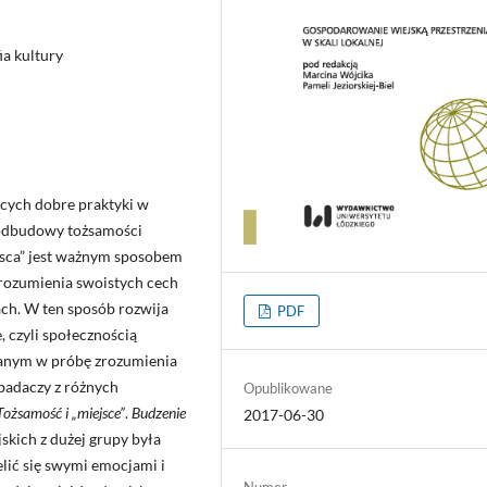
ia kultury
ących dobre praktyki w
 odbudowy tożsamości
ejsca” jest ważnym sposobem
zrozumienia swoistych cech
ach. W ten sposób rozwija
PDF
 czyli społecznością
wanym w próbę zrozumienia
badaczy z różnych
Opublikowane
Tożsamość i „miejsce”
.
Budzenie
2017-06-30
skich z dużej grupy była
lić się swymi emocjami i