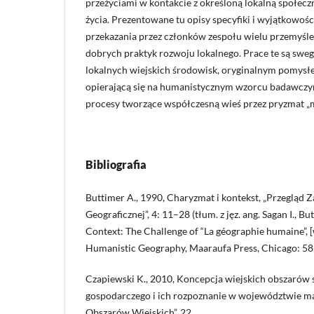
przeżyciami w kontakcie z określoną lokalną społecz
życia. Prezentowane tu opisy specyfiki i wyjątkowośc
przekazania przez członków zespołu wielu przemyśleń
dobrych praktyk rozwoju lokalnego. Prace te są sweg
lokalnych wiejskich środowisk, oryginalnym pomysłe
opierającą się na humanistycznym wzorcu badawczym
procesy tworzące współczesną wieś przez pryzmat „m
Bibliografia
Buttimer A., 1990, Charyzmat i kontekst, „Przegląd Z
Geograficznej”, 4: 11–28 (tłum. z jęz. ang. Sagan I., 
Context: The Challenge of “La géographie humaine”, [w
Humanistic Geography, Maaraufa Press, Chicago: 58
Czapiewski K., 2010, Koncepcja wiejskich obszarów 
gospodarczego i ich rozpoznanie w województwie m
Obszarów Wiejskich”, 22.