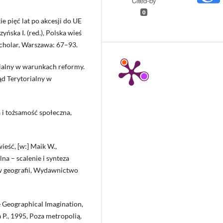
0
e pięć lat po akcesji do UE
yńska I. (red.), Polska wieś
cholar, Warszawa: 67–93.
orialny w warunkach reformy.
d Terytorialny w
 i tożsamość społeczna,
eść, [w:] Maik W.,
lna – scalenie i synteza
 w geografii, Wydawnictwo
e Geographical Imagination,
 P., 1995, Poza metropolią,