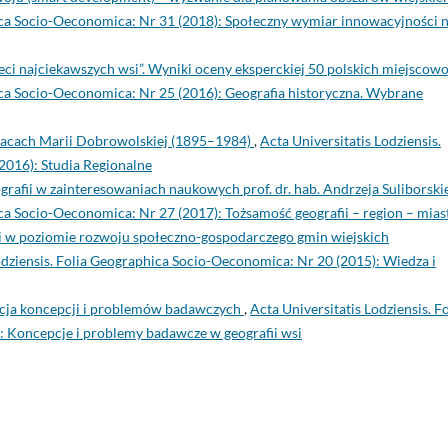
hica Socio-Oeconomica: Nr 31 (2018): Społeczny wymiar innowacyjności 
ci najciekawszych wsi”. Wyniki oceny eksperckiej 50 polskich miejscow
hica Socio-Oeconomica: Nr 25 (2016): Geografia historyczna. Wybrane
racach Marii Dobrowolskiej (1895–1984)
,
Acta Universitatis Lodziensis.
2016): Studia Regionalne
ografii w zainteresowaniach naukowych prof. dr. hab. Andrzeja Suliborsk
ica Socio-Oeconomica: Nr 27 (2017): Tożsamość geografii – region – mias
 w poziomie rozwoju społeczno-gospodarczego gmin wiejskich
odziensis. Folia Geographica Socio-Oeconomica: Nr 20 (2015): Wiedza i
ucja koncepcji i problemów badawczych
,
Acta Universitatis Lodziensis. Fo
 Koncepcje i problemy badawcze w geografii wsi