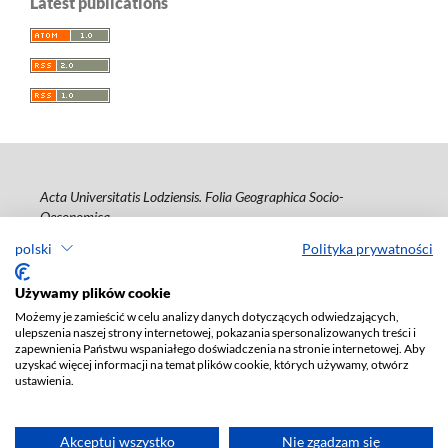
Latest publications
Acta Universitatis Lodziensis. Folia Geographica Socio-
Oeconomica
polski
Polityka prywatności
ISSN: 1508-1117
e-ISSN: 2353-4826
Używamy plików cookie
Deklaracja dostępności
Możemy je zamieścić w celu analizy danych dotyczących odwiedzających,
ulepszenia naszej strony internetowej, pokazania spersonalizowanych treści i
zapewnienia Państwu wspaniałego doświadczenia na stronie internetowej. Aby
uzyskać więcej informacji na temat plików cookie, których używamy, otwórz
ustawienia.
Akceptuj wszystko
Nie zgadzam się