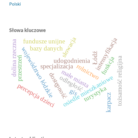
Polski
Słowa kluczowe
słowacja
intensyfikacja
fundusze unijne
dolina rzeczna
bazy danych
województwo łódzkie
Łódź
przestrzeń
funkcja
tożsamość religijna
udogodnienia
rolnictwo
specjalizacja
małe miasta
dostępność
osiedle mieszkaniowe
odległość
percepcja dzieci
turystyka
gis
karpacz