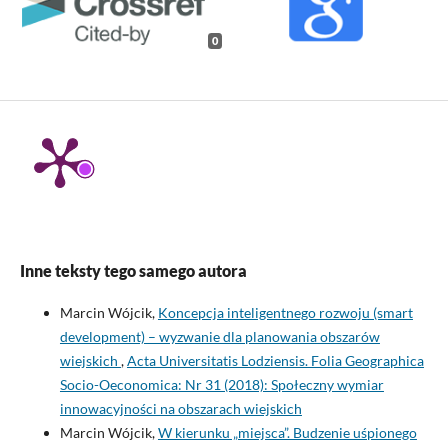
0
Inne teksty tego samego autora
Marcin Wójcik,
Koncepcja inteligentnego rozwoju (smart
development) – wyzwanie dla planowania obszarów
wiejskich
,
Acta Universitatis Lodziensis. Folia Geographica
Socio-Oeconomica: Nr 31 (2018): Społeczny wymiar
innowacyjności na obszarach wiejskich
Marcin Wójcik,
W kierunku „miejsca”. Budzenie uśpionego