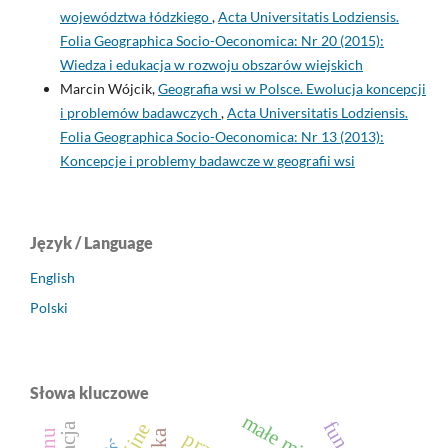
województwa łódzkiego
,
Acta Universitatis Lodziensis.
Folia Geographica Socio-Oeconomica: Nr 20 (2015):
Wiedza i edukacja w rozwoju obszarów wiejskich
Marcin Wójcik,
Geografia wsi w Polsce. Ewolucja koncepcji
i problemów badawczych
,
Acta Universitatis Lodziensis.
Folia Geographica Socio-Oeconomica: Nr 13 (2013):
Koncepcje i problemy badawcze w geografii wsi
Język / Language
English
Polski
Słowa kluczowe
małe miasta