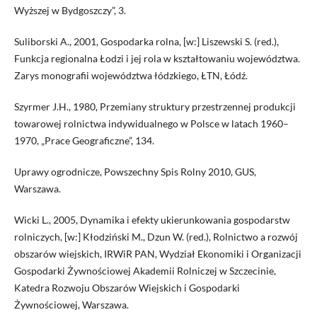
Wyższej w Bydgoszczy”, 3.
Suliborski A., 2001, Gospodarka rolna, [w:] Liszewski S. (red.),
Funkcja regionalna Łodzi i jej rola w kształtowaniu województwa.
Zarys monografii województwa łódzkiego, ŁTN, Łódź.
Szyrmer J.H., 1980, Przemiany struktury przestrzennej produkcji
towarowej rolnictwa indywidualnego w Polsce w latach 1960–
1970, „Prace Geograficzne”, 134.
Uprawy ogrodnicze, Powszechny Spis Rolny 2010, GUS,
Warszawa.
Wicki L., 2005, Dynamika i efekty ukierunkowania gospodarstw
rolniczych, [w:] Kłodziński M., Dzun W. (red.), Rolnictwo a rozwój
obszarów wiejskich, IRWiR PAN, Wydział Ekonomiki i Organizacji
Gospodarki Żywnościowej Akademii Rolniczej w Szczecinie,
Katedra Rozwoju Obszarów Wiejskich i Gospodarki
Żywnościowej, Warszawa.