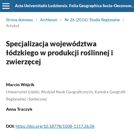
Acta Universitatis Lodziensis. Folia Geographica Socio-Oeconomica
Strona domowa
/
Archiwum
/
Nr 26 (2016): Studia Regionalne
/
Artykuł
Specjalizacja województwa
łódzkiego w produkcji roślinnej i
zwierzęcej
Marcin Wójcik
Uniwersytet Łódzki, Wydział Nauk Geograficznych, Katedra Geografii
Regionalnej i Społecznej
Anna Traczyk
DOI:
https://doi.org/10.18778/1508-1117.26.06