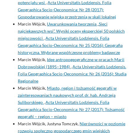
potencjału wsi
,
Acta Universitatis Lodziensis. Folia
Geographica Socio-Oeconomica: Nr 28 (2017):
Gospodarowanie wiejską przestrzenią w skali lokalnej
Marcin Wójcik,
Uwarunkowania tworzenia „Sieci
najciekawszych wsi”. Wyniki oceny eksperckiej 50 polskich
miejscowości
,
Acta Universitatis Lodziensis. Folia
Geographica Socio-Oeconomica: Nr 25 (2016): Geografia
historyczna. Wybrane współczesne problemy badawcze
Marcin Wójcik,
Idee antropogeograficzne w pracach Marii
Dobrowolskiej (1895–1984)
,
Acta Universitatis Lodziensis.
Folia Geographica Socio-Oeconomica: Nr 26 (2016): Studia
Regionalne
Marcin Wójcik,
Miasto, region i tożsamość geografii w
zainteresowaniach naukowych prof. dr. hab. Andrzeja
Suliborskiego
,
Acta Universitatis Lodziensis. Folia
Geographica Socio-Oeconomica: Nr 27 (2017): Tożsamość
geografii – region – miasto
Marcin Wójcik, Justyna Tomczyk,
Nierówności w poziomie
rozwoju społeczno-gospodarczego gmin wiejskich