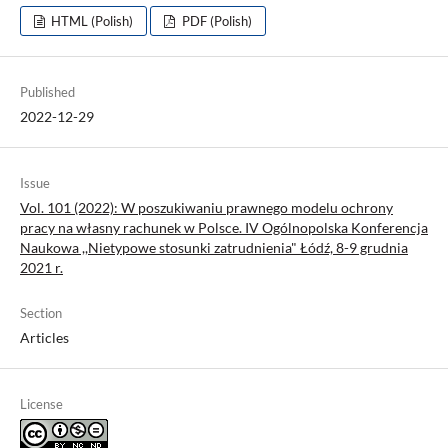
HTML (Polish)
PDF (Polish)
Published
2022-12-29
Issue
Vol. 101 (2022): W poszukiwaniu prawnego modelu ochrony
pracy na własny rachunek w Polsce. IV Ogólnopolska Konferencja
Naukowa ,,Nietypowe stosunki zatrudnienia" Łódź, 8-9 grudnia
2021 r.
Section
Articles
License