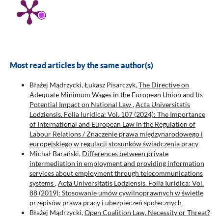
Most read articles by the same author(s)
Błażej Mądrzycki, Łukasz Pisarczyk,
The Directive on
Adequate Minimum Wages in the European Union and Its
Potential Impact on National Law
,
Acta Universitatis
Lodziensis. Folia Iuridica: Vol. 107 (2024): The Importance
of International and European Law in the Regulation of
Labour Relations / Znaczenie prawa międzynarodowego i
europejskiego w regulacji stosunków świadczenia pracy
Michał Barański,
Differences between private
intermediation in employment and providing information
services about employment through telecommunications
systems
,
Acta Universitatis Lodziensis. Folia Iuridica: Vol.
88 (2019): Stosowanie umów cywilnoprawnych w świetle
przepisów prawa pracy i ubezpieczeń społecznych
Błażej Mądrzycki,
Open Coalition Law, Necessity or Threat?