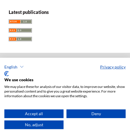
Latest publications
English
Privacy policy
Acta Universitatis Lodziensis. Folia Iuridica
ISSN: 0208-6069
We use cookies
e-ISSN: 2450-2782
We may place these for analysis of our visitor data, to improve our website, show
personalised content and to give you a great website experience. For more
Publisher: Lodz University Press (
website
)
information about the cookies we use open the settings.
Jan Matejki 34A Str., postal code: 90-237, town: Łódź
Tel.: 42 235 01 65, fax: 42 66 55 86
Publisher's office:
journals@uni.lodz.pl
Accept all
Deny
Accesibility declaration
No, adjust