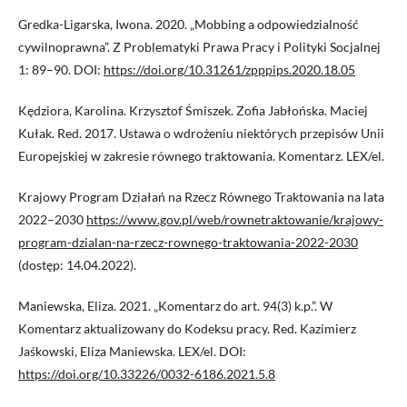
Gredka-Ligarska, Iwona. 2020. „Mobbing a odpowiedzialność
cywilnoprawna”. Z Problematyki Prawa Pracy i Polityki Socjalnej
1: 89–90. DOI:
https://doi.org/10.31261/zpppips.2020.18.05
Kędziora, Karolina. Krzysztof Śmiszek. Zofia Jabłońska. Maciej
Kułak. Red. 2017. Ustawa o wdrożeniu niektórych przepisów Unii
Europejskiej w zakresie równego traktowania. Komentarz. LEX/el.
Krajowy Program Działań na Rzecz Równego Traktowania na lata
2022–2030
https://www.gov.pl/web/rownetraktowanie/krajowy-
program-dzialan-na-rzecz-rownego-traktowania-2022-2030
(dostęp: 14.04.2022).
Maniewska, Eliza. 2021. „Komentarz do art. 94(3) k.p.”. W
Komentarz aktualizowany do Kodeksu pracy. Red. Kazimierz
Jaśkowski, Eliza Maniewska. LEX/el. DOI:
https://doi.org/10.33226/0032-6186.2021.5.8