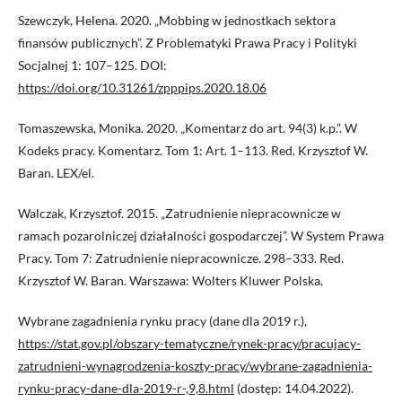
Szewczyk, Helena. 2020. „Mobbing w jednostkach sektora
finansów publicznych”. Z Problematyki Prawa Pracy i Polityki
Socjalnej 1: 107–125. DOI:
https://doi.org/10.31261/zpppips.2020.18.06
Tomaszewska, Monika. 2020. „Komentarz do art. 94(3) k.p.”. W
Kodeks pracy. Komentarz. Tom 1: Art. 1–113. Red. Krzysztof W.
Baran. LEX/el.
Walczak, Krzysztof. 2015. „Zatrudnienie niepracownicze w
ramach pozarolniczej działalności gospodarczej”. W System Prawa
Pracy. Tom 7: Zatrudnienie niepracownicze. 298–333. Red.
Krzysztof W. Baran. Warszawa: Wolters Kluwer Polska.
Wybrane zagadnienia rynku pracy (dane dla 2019 r.),
https://stat.gov.pl/obszary-tematyczne/rynek-pracy/pracujacy-
zatrudnieni-wynagrodzenia-koszty-pracy/wybrane-zagadnienia-
rynku-pracy-dane-dla-2019-r-,9,8.html
(dostęp: 14.04.2022).