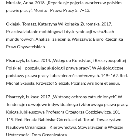
Musiała, Anna. 2018. „Reperkusje pojęcia «worker» w polskim
prawie pracy”. Monitor Prawa Pracy 5: 7–13.
Oklejak, Tomasz. Katarzyna Wilkołaska-Żuromska. 2017.
Przeciwdziałanie mobbingowi i dyskryminacji w służbach
mundurowych. Analiza i zalecenia. Warszawa: Biuro Rzecznika
Praw Obywatelskich.
Pisarczyk, Łukasz. 2014. „Wstęp do Konstytucji Rzeczypospolitej
Polskiej – poszukując aksjologii prawa pracy”. W Aksjologiczne
podstawy prawa pracy i ubezpieczeń społecznych. 149–162. Red.
Michał Skąpski, Krzysztof Ślebzak. Poznań: Ars boni et aequi.
Pisarczyk, Łukasz. 2017. „W stronę ochrony zatrudnionych”. W
Tendencje rozwojowe indywidualnego i zbiorowego prawa pracy.
Księga Jubileuszowa Profesora Grzegorza Goździewicza. 101–
119. Red. Renata Babińska-Górecka et al. Toruń: Towarzystwo
Naukowe Organizacji i Kierownictwa. Stowarzyszenie Wyższej
Użyteczności Dom Organizatora.