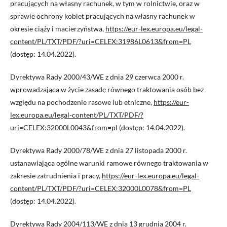
pracujących na własny rachunek, w tym w rolnictwie, oraz w
sprawie ochrony kobiet pracujących na własny rachunek w
okresie ciąży i macierzyństwa,
https://eur-lex.europa.eu/legal-
content/PL/TXT/PDF/?uri=CELEX:31986L0613&from=PL
(dostęp: 14.04.2022).
Dyrektywa Rady 2000/43/WE z dnia 29 czerwca 2000 r.
wprowadzająca w życie zasadę równego traktowania osób bez
względu na pochodzenie rasowe lub etniczne,
https://eur-
lex.europa.eu/legal-content/PL/TXT/PDF/?
uri=CELEX:32000L0043&from=pl
(dostęp: 14.04.2022).
Dyrektywa Rady 2000/78/WE z dnia 27 listopada 2000 r.
ustanawiająca ogólne warunki ramowe równego traktowania w
zakresie zatrudnienia i pracy,
https://eur-lex.europa.eu/legal-
content/PL/TXT/PDF/?uri=CELEX:32000L0078&from=PL
(dostęp: 14.04.2022).
Dyrektywa Rady 2004/113/WE z dnia 13 grudnia 2004 r.