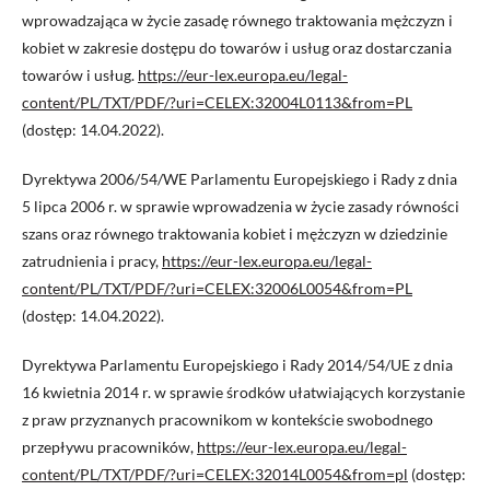
wprowadzająca w życie zasadę równego traktowania mężczyzn i
kobiet w zakresie dostępu do towarów i usług oraz dostarczania
towarów i usług.
https://eur-lex.europa.eu/legal-
content/PL/TXT/PDF/?uri=CELEX:32004L0113&from=PL
(dostęp: 14.04.2022).
Dyrektywa 2006/54/WE Parlamentu Europejskiego i Rady z dnia
5 lipca 2006 r. w sprawie wprowadzenia w życie zasady równości
szans oraz równego traktowania kobiet i mężczyzn w dziedzinie
zatrudnienia i pracy,
https://eur-lex.europa.eu/legal-
content/PL/TXT/PDF/?uri=CELEX:32006L0054&from=PL
(dostęp: 14.04.2022).
Dyrektywa Parlamentu Europejskiego i Rady 2014/54/UE z dnia
16 kwietnia 2014 r. w sprawie środków ułatwiających korzystanie
z praw przyznanych pracownikom w kontekście swobodnego
przepływu pracowników,
https://eur-lex.europa.eu/legal-
content/PL/TXT/PDF/?uri=CELEX:32014L0054&from=pl
(dostęp: