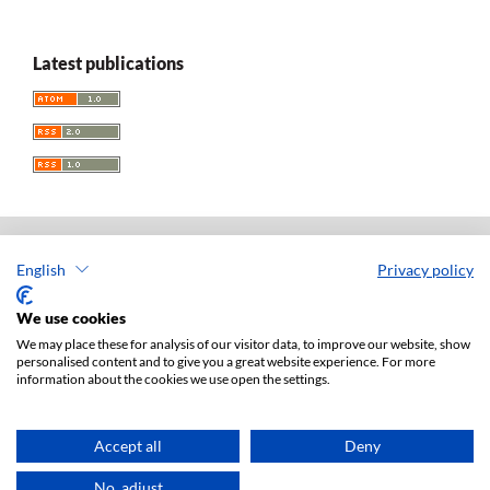
Latest publications
English
Privacy policy
Acta Universitatis Lodziensis. Folia Iuridica
ISSN: 0208-6069
We use cookies
e-ISSN: 2450-2782
We may place these for analysis of our visitor data, to improve our website, show
personalised content and to give you a great website experience. For more
Publisher: Lodz University Press (
website
)
information about the cookies we use open the settings.
Jan Matejki 34A Str., postal code: 90-237, town: Łódź
Tel.: 42 235 01 65, fax: 42 66 55 86
Publisher's office:
journals@uni.lodz.pl
Accept all
Deny
Accesibility declaration
No, adjust