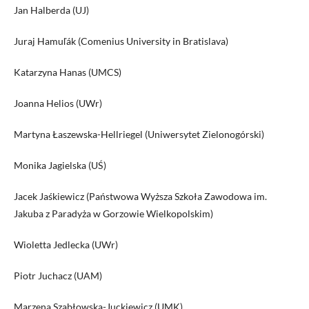
Jan Halberda (UJ)
Juraj Hamuľák (Comenius University in Bratislava)
Katarzyna Hanas (UMCS)
Joanna Helios (UWr)
Martyna Łaszewska-Hellriegel (Uniwersytet Zielonogórski)
Monika Jagielska (UŚ)
Jacek Jaśkiewicz (Państwowa Wyższa Szkoła Zawodowa im.
Jakuba z Paradyża w Gorzowie Wielkopolskim)
Wioletta Jedlecka (UWr)
Piotr Juchacz (UAM)
Marzena Szabłowska-Juckiewicz (UMK)