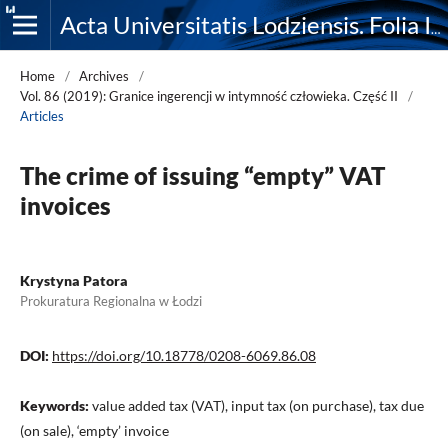
Acta Universitatis Lodziensis. Folia Iuridica
Home
/
Archives
/
Vol. 86 (2019): Granice ingerencji w intymność człowieka. Część II
/
Articles
The crime of issuing “empty” VAT
invoices
Krystyna Patora
Prokuratura Regionalna w Łodzi
DOI:
https://doi.org/10.18778/0208-6069.86.08
Keywords:
value added tax (VAT), input tax (on purchase), tax due
(on sale), ‘empty’ invoice