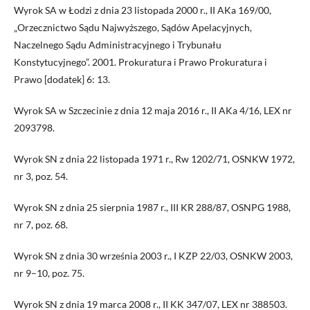
Wyrok SA w Łodzi z dnia 23 listopada 2000 r., II AKa 169/00,
„Orzecznictwo Sądu Najwyższego, Sądów Apelacyjnych,
Naczelnego Sądu Administracyjnego i Trybunału
Konstytucyjnego”. 2001. Prokuratura i Prawo Prokuratura i
Prawo [dodatek] 6: 13.
Wyrok SA w Szczecinie z dnia 12 maja 2016 r., II AKa 4/16, LEX nr
2093798.
Wyrok SN z dnia 22 listopada 1971 r., Rw 1202/71, OSNKW 1972,
nr 3, poz. 54.
Wyrok SN z dnia 25 sierpnia 1987 r., III KR 288/87, OSNPG 1988,
nr 7, poz. 68.
Wyrok SN z dnia 30 września 2003 r., I KZP 22/03, OSNKW 2003,
nr 9–10, poz. 75.
Wyrok SN z dnia 19 marca 2008 r., II KK 347/07, LEX nr 388503.