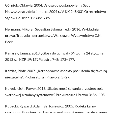
Górniok, Oktawia. 2004. „Glosa do postanowienia Sądu
Najwyższego z dnia 1 marca 2004 r., V KK 248/03”. Orzecznictwo
Sądów Polskich 12: 683–689.
Hermann, Mikołaj, Sebastian Sykuna (red.). 2016. Wykładnia
prawa. Tradycja i perspektywy. Warszawa: Wydawnictwo C.H.
Beck.
Kanarek, Janusz. 2013. „Glosa do uchwały SN z dnia 24 stycznia
2013 r., I KZP 19/12”. Palestra 7–8: 173–177.
Kardas, Piotr. 2007. „Karnoprawne aspekty posłużenia się fakturą
nierzetelną”. Prokuratura i Prawo 2: 5–27.
Kołodziejski, Paweł. 2015. „Skuteczność ścigania przestępczości
skarbowej a zmiany systemowe”. Prokuratura i Prawo 3: 86–105.
Kubacki, Ryszard, Adam Bartosiewicz. 2005. Kodeks karny
skarbowy. Przestępstwa i wykroczenia podatkowe oraz dewizowe.