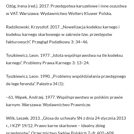
Ożóg, Irena (red.). 2017. Przestępstwa karuzelowe i inne oszustwa
w VAT. Warszawa: Wydawnictwo Wolters Kluwer Polska.
Radzikowski, Krzysztof. 2017. „Nowelizacja kodeksu karnego i
kodeksu karnego skarbowego w zakresie tzw. przestępstw
fakturowych”. Przegląd Podatkowy 3: 34–46.
Tyszkiewicz, Leon. 1977. „Istota współsprawstwa na tle kodeksu
karnego”. Problemy Prawa Karnego 3: 13–24.
Tyszkiewicz, Leon. 1990. „Problemy współdziałania przestępnego
de lege ferenda”. Palestra 34 (1):
–61. Wąsek, Andrzej. 1977. Współsprawstwo w polskim prawie
karnym. Warszawa: Wydawnictwo Prawnicze.
Wilk, Leszek. 2013. „Glosa do uchwały SN z dnia 24 stycznia 2013
r., I KZP 19/12. Prawo karne skarbowe – idealny zbieg
przestępstw”. Orzecznictwo Sądów Polskich 7–8: 602–609.