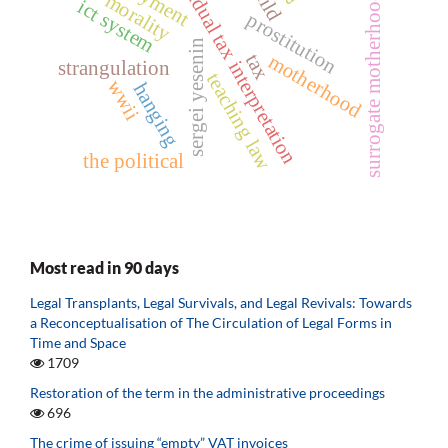
individual tax interpretation
child
morality
surrogate motherhood
ict system
prostitution
sergei yesenin
tax
motherhood
strangulation
teaching law
wwii
hanging
the political
Most read in 90 days
Legal Transplants, Legal Survivals, and Legal Revivals: Towards
a Reconceptualisation of The Circulation of Legal Forms in
Time and Space
1709
Restoration of the term in the administrative proceedings
696
The crime of issuing “empty” VAT invoices