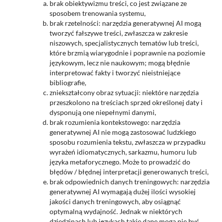
brak obiektywizmu treści, co jest związane ze
sposobem trenowania systemu,
brak rzetelności: narzędzia generatywnej AI mogą
tworzyć fałszywe treści, zwłaszcza w zakresie
niszowych, specjalistycznych tematów lub treści,
które brzmią wiarygodnie i poprawnie na poziomie
językowym, lecz nie naukowym; mogą błędnie
interpretować fakty i tworzyć nieistniejące
bibliografie,
zniekształcony obraz sytuacji: niektóre narzędzia
przeszkolono na treściach sprzed określonej daty i
dysponują one niepełnymi danymi,
brak rozumienia kontekstowego: narzędzia
generatywnej AI nie mogą zastosować ludzkiego
sposobu rozumienia tekstu, zwłaszcza w przypadku
wyrażeń idiomatycznych, sarkazmu, humoru lub
języka metaforycznego. Może to prowadzić do
błędów / błędnej interpretacji generowanych treści,
brak odpowiednich danych treningowych: narzędzia
generatywnej AI wymagają dużej ilości wysokiej
jakości danych treningowych, aby osiągnąć
optymalną wydajność. Jednak w niektórych
dziedzinach lub językach takie dane mogą nie być