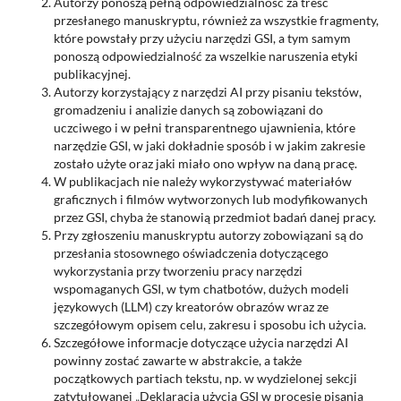
Autorzy ponoszą pełną odpowiedzialność za treść
przesłanego manuskryptu, również za wszystkie fragmenty,
które powstały przy użyciu narzędzi GSI, a tym samym
ponoszą odpowiedzialność za wszelkie naruszenia etyki
publikacyjnej.
Autorzy korzystający z narzędzi AI przy pisaniu tekstów,
gromadzeniu i analizie danych są zobowiązani do
uczciwego i w pełni transparentnego ujawnienia, które
narzędzie GSI, w jaki dokładnie sposób i w jakim zakresie
zostało użyte oraz jaki miało ono wpływ na daną pracę.
W publikacjach nie należy wykorzystywać materiałów
graficznych i filmów wytworzonych lub modyfikowanych
przez GSI, chyba że stanowią przedmiot badań danej pracy.
Przy zgłoszeniu manuskryptu autorzy zobowiązani są do
przesłania stosownego oświadczenia dotyczącego
wykorzystania przy tworzeniu pracy narzędzi
wspomaganych GSI, w tym chatbotów, dużych modeli
językowych (LLM) czy kreatorów obrazów wraz ze
szczegółowym opisem celu, zakresu i sposobu ich użycia.
Szczegółowe informacje dotyczące użycia narzędzi AI
powinny zostać zawarte w abstrakcie, a także
początkowych partiach tekstu, np. w wydzielonej sekcji
zatytułowanej „Deklaracja użycia GSI w procesie pisania