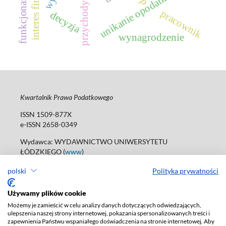
przychody pasywne
unikanie opodatkowania
funkcjonariusz
pracownik
decyzja
wynagrodzenie
Kwartalnik Prawa Podatkowego
ISSN 1509-877X
e-ISSN 2658-0349
Wydawca: WYDAWNICTWO UNIWERSYTETU
ŁÓDZKIEGO (
www
)
ul. Jana Matejki 34A, 90-237 Łódź
polski
Polityka prywatności
tel. 42 235 01 65; 42 635 55 80
Biuro:
journals@uni.lodz.pl
Używamy plików cookie
Deklaracja dostępności
Możemy je zamieścić w celu analizy danych dotyczących odwiedzających,
ulepszenia naszej strony internetowej, pokazania spersonalizowanych treści i
zapewnienia Państwu wspaniałego doświadczenia na stronie internetowej. Aby