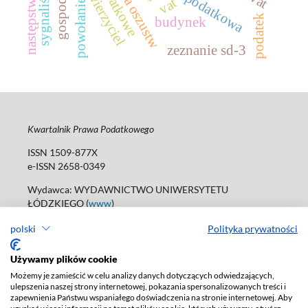
powołanie się
wierzyciel
vat
podatek
budynek
zeznanie sd-3
Kwartalnik Prawa Podatkowego
ISSN 1509-877X
e-ISSN 2658-0349
Wydawca: WYDAWNICTWO UNIWERSYTETU
ŁÓDZKIEGO (
www
)
ul. Jana Matejki 34A, 90-237 Łódź
polski
Polityka prywatności
tel. 42 235 01 65; 42 635 55 80
Biuro:
journals@uni.lodz.pl
Używamy plików cookie
Deklaracja dostępności
Możemy je zamieścić w celu analizy danych dotyczących odwiedzających,
ulepszenia naszej strony internetowej, pokazania spersonalizowanych treści i
zapewnienia Państwu wspaniałego doświadczenia na stronie internetowej. Aby