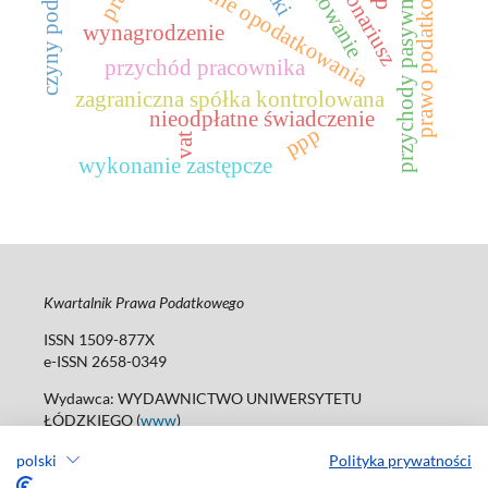
czyny podatkowe
funkcjonariusz
unikanie opodatkowania
prawo podatkowe
przychody pasywne
wynagrodzenie
przychód pracownika
zagraniczna spółka kontrolowana
nieodpłatne świadczenie
ppp
vat
wykonanie zastępcze
Kwartalnik Prawa Podatkowego
ISSN 1509-877X
e-ISSN 2658-0349
Wydawca: WYDAWNICTWO UNIWERSYTETU
ŁÓDZKIEGO (
www
)
ul. Jana Matejki 34A, 90-237 Łódź
polski
Polityka prywatności
tel. 42 235 01 65; 42 635 55 80
Biuro:
journals@uni.lodz.pl