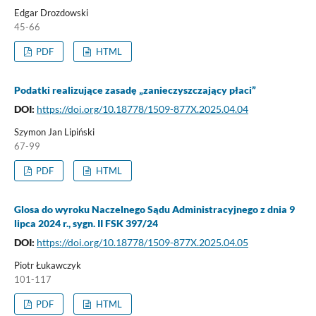
Edgar Drozdowski
45-66
PDF
HTML
Podatki realizujące zasadę „zanieczyszczający płaci”
DOI:
https://doi.org/10.18778/1509-877X.2025.04.04
Szymon Jan Lipiński
67-99
PDF
HTML
Glosa do wyroku Naczelnego Sądu Administracyjnego z dnia 9
lipca 2024 r., sygn. II FSK 397/24
DOI:
https://doi.org/10.18778/1509-877X.2025.04.05
Piotr Łukawczyk
101-117
PDF
HTML