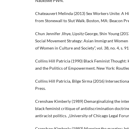
Naukowe PWN.
Chateauvert Melinda (2013) Sex Workers Unite: A H
from Stonewall to Slut Walk. Boston, MA: Beacon Pre
Chun Jennifer Jihye, Lipsitz George, Shin Young (2013
Social Movement Strategy: Asian Immigrant Women A
of Women in Culture and Society”, vol. 38, no. 4, s. 9
Collins Hill Patricia (1990) Black Feminist Thought
and the Politics of Empowerment. New York: Routle
Collins Hill Patricia, Bilge Sirma (2016) Intersection
Press.
Crenshaw Kimberly (1989) Demarginalizing the inters
black feminist critique of antidiscrimination doctrine
antiracist politics. „University of Chicago Legal Forum
Crenshaw Kimberly (1993) Mapping the margins: Inter