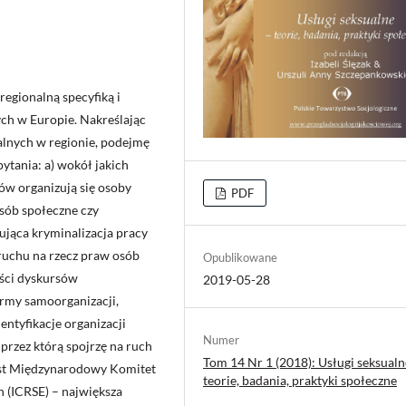
regionalną specyfiką i
ch w Europie. Nakreślając
alnych w regionie, podejmę
ytania: a) wokół jakich
ów organizują się osoby
PDF
osób społeczne czy
jąca kryminalizacja pracy
 ruchu na rzecz praw osób
Opublikowane
ości dyskursów
2019-05-28
ormy samoorganizacji,
dentyfikacje organizacji
Numer
przez którą spojrzę na ruch
Tom 14 Nr 1 (2018): Usługi seksualn
est Międzynarodowy Komitet
teorie, badania, praktyki społeczne
 (ICRSE) – największa