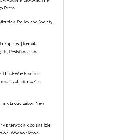
o Press.
itution, Policy and Society.
 Europe [w:] Kemala
hts, Resistance, and
 A Third-Way Feminist
al”, vol. 86, no. 4, s.
ming Erotic Labor. New
ny przewodnik po analizie
szawa: Wydawnictwo