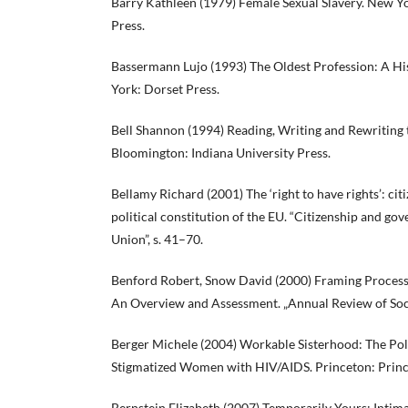
Barry Kathleen (1979) Female Sexual Slavery. New Y
Press.
Bassermann Lujo (1993) The Oldest Profession: A Hi
York: Dorset Press.
Bell Shannon (1994) Reading, Writing and Rewriting 
Bloomington: Indiana University Press.
Bellamy Richard (2001) The ‘right to have rights’: cit
political constitution of the EU. “Citizenship and go
Union”, s. 41–70.
Benford Robert, Snow David (2000) Framing Proces
An Overview and Assessment. „Annual Review of Socio
Berger Michele (2004) Workable Sisterhood: The Poli
Stigmatized Women with HIV/AIDS. Princeton: Prince
Bernstein Elizabeth (2007) Temporarily Yours: Intima