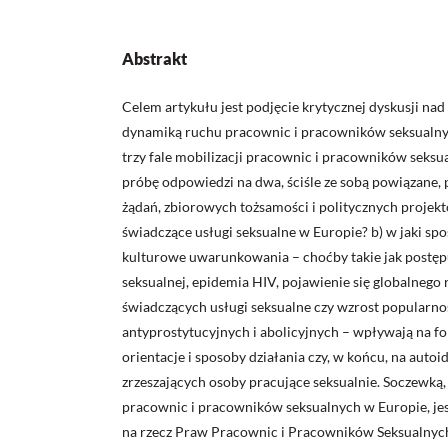
Abstrakt
Celem artykułu jest podjęcie krytycznej dyskusji nad 
dynamiką ruchu pracownic i pracowników seksualny
trzy fale mobilizacji pracownic i pracowników seksu
próbę odpowiedzi na dwa, ściśle ze sobą powiązane, p
żądań, zbiorowych tożsamości i politycznych projekt
świadczące usługi seksualne w Europie? b) w jaki sp
kulturowe uwarunkowania – choćby takie jak postępu
seksualnej, epidemia HIV, pojawienie się globalnego
świadczących usługi seksualne czy wzrost popularn
antyprostytucyjnych i abolicyjnych – wpływają na f
orientacje i sposoby działania czy, w końcu, na autoi
zrzeszających osoby pracujące seksualnie. Soczewką, 
pracownic i pracowników seksualnych w Europie, j
na rzecz Praw Pracownic i Pracowników Seksualnych