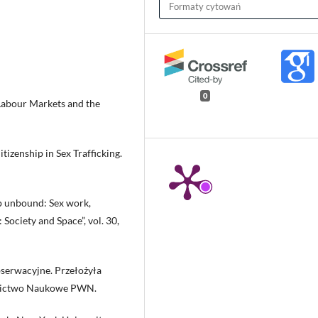
Formaty cytowań
0
 Labour Markets and the
izenship in Sex Trafficking.
ip unbound: Sex work,
Society and Space”, vol. 30,
bserwacyjne. Przełożyła
nictwo Naukowe PWN.