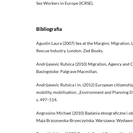
Sex Workers in Europe (ICRSE).
Bibliografia
Agustin Laura (2007) Sex at the Margins: Migration,
Rescue Industry. London: Zed Books.
Andrijasevic Rutvica (2010) Migration, Agency and Cit
Basingstoke: Palgrave Macmillan.
Andrijasevic Rutvica i in. (2012) European citizensh
mobility, mobilisation. „Environment and Planning D: 
s. 497–514.
Angrosino Michael (2010) Badania etnograficzne i o
Maja Brzozowska-Brywczyńska. Warszawa: Wydaw