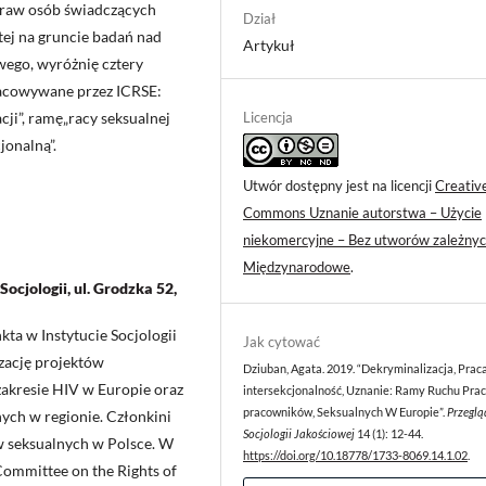
 praw osób świadczących
Dział
tej na gruncie badań nad
Artykuł
wego, wyróżnię cztery
racowywane przez ICRSE:
Licencja
ji”, ramę„racy seksualnej
jonalną”.
Utwór dostępny jest na licencji
Creativ
Commons Uznanie autorstwa – Użycie
niekomercyjne – Bez utworów zależnyc
Międzynarodowe
.
ocjologii, ul. Grodzka 52,
ta w Instytucie Socjologii
Jak cytować
zację projektów
Dziuban, Agata. 2019. “Dekryminalizacja, Praca
akresie HIV w Europie oraz
intersekcjonalność, Uznanie: Ramy Ruchu Prac
pracowników, Seksualnych W Europie”.
Przeglą
ych w regionie. Członkini
Socjologii Jakościowej
14 (1): 12-44.
w seksualnych w Polsce. W
https://doi.org/10.18778/1733-8069.14.1.02
.
Committee on the Rights of