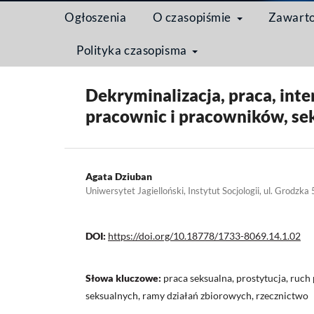
Ogłoszenia
O czasopiśmie
Zawart
Polityka czasopisma
Strona domowa
/
Archiwum
/
Tom 14 Nr 1 (2018): Us
Dekryminalizacja, praca, int
pracownic i pracowników, se
Agata Dziuban
Uniwersytet Jagielloński, Instytut Socjologii, ul. Grodz
DOI:
https://doi.org/10.18778/1733-8069.14.1.02
Słowa kluczowe:
praca seksualna, prostytucja, ruc
seksualnych, ramy działań zbiorowych, rzecznictwo