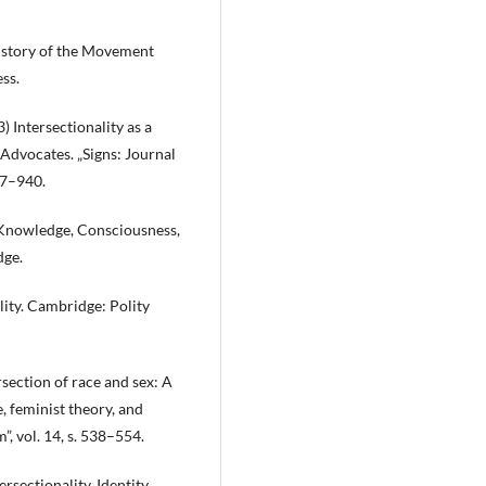
istory of the Movement
ss.
) Intersectionality as a
dvocates. „Signs: Journal
17–940.
: Knowledge, Consciousness,
dge.
ality. Cambridge: Polity
ection of race and sex: A
, feminist theory, and
”, vol. 14, s. 538–554.
sectionality, Identity