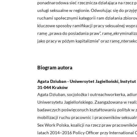
ponadnarodowa sieć rzecznicza działająca na rzecz
usługi seksualne w regionie. Odwołując się do przyję
ruchami społecznymi kategorii ram działania zbioro
kluczowe sposoby ramifikacji pracy seksualnej wyp
ramę „prawa do posiadania praw”, ramę„ekryminalizac
jako pracy w późym kapitalizmie” oraz ramę„ntersekc
Biogram autora
Agata Dziuban - Uniwersytet Jagielloński, Instytut S
31-044 Kraków
Agata Dziuban, socjolożka i outreachworkerka, adiunk
Uniwersytetu Jagiellońskiego. Zaangażowana w reali
badawczych poświęconych kształtowaniu polityk w z
mobilizacji ruchu pracownic i pracowników seksualn
Sex Work Polska, koalicji na rzecz praw pracownikó
latach 2014–2016 Policy Officer przy International 