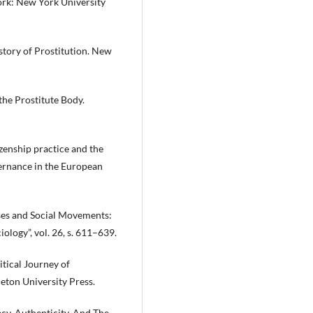
ork: New York University
story of Prostitution. New
the Prostitute Body.
izenship practice and the
vernance in the European
ses and Social Movements:
logy”, vol. 26, s. 611–639.
tical Journey of
ton University Press.
cy, Authenticity, And The