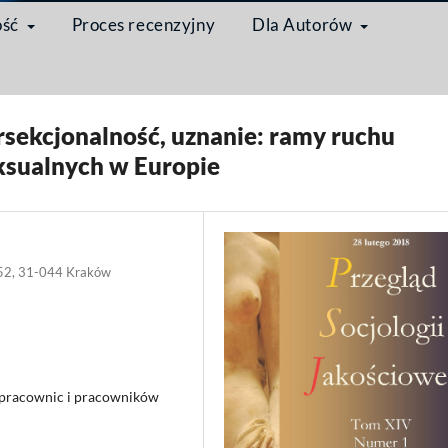
ość
Proces recenzyjny
Dla Autorów
ługi seksualne – teorie, badania, praktyki społeczne
/
Artykuł
ersekcjonalność, uznanie: ramy ruchu
ksualnych w Europie
ka 52, 31-044 Kraków
h pracownic i pracowników