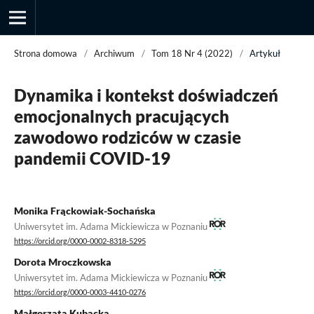
Strona domowa
/
Archiwum
/
Tom 18 Nr 4 (2022)
/
Artykuł
Dynamika i kontekst doświadczeń
Przegląd Socjologii Jakościowej
emocjonalnych pracujących
zawodowo rodziców w czasie
pandemii COVID-19
Monika Frąckowiak-Sochańska
Uniwersytet im. Adama Mickiewicza w Poznaniu
https://orcid.org/0000-0002-8318-5295
Dorota Mroczkowska
Uniwersytet im. Adama Mickiewicza w Poznaniu
https://orcid.org/0000-0003-4410-0276
Małgorzata Kubacka