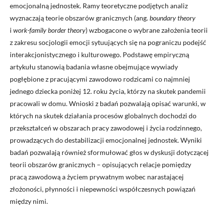
emocjonalną jednostek. Ramy teoretyczne podjętych analiz
wyznaczają teorie obszarów granicznych (ang.
boundary theory
i
work-family border theory
) wzbogacone o wybrane założenia teorii
z zakresu socjologii emocji sytuujących się na pograniczu podejść
interakcjonistycznego i kulturowego. Podstawę empiryczną
artykułu stanowią badania własne obejmujące wywiady
pogłębione z pracującymi zawodowo rodzicami co najmniej
jednego dziecka poniżej 12. roku życia, którzy na skutek pandemii
pracowali w domu. Wnioski z badań pozwalają opisać warunki, w
których na skutek działania procesów globalnych dochodzi do
przekształceń w obszarach pracy zawodowej i życia rodzinnego,
prowadzących do destabilizacji emocjonalnej jednostek. Wyniki
badań pozwalają również sformułować głos w dyskusji dotyczącej
teorii obszarów granicznych – opisujących relacje pomiędzy
pracą zawodową a życiem prywatnym wobec narastającej
złożoności, płynności i niepewności współczesnych powiązań
między nimi.