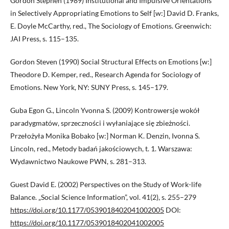
Gordon Stephen (1989) Institutional and Impulsive Orientations
in Selectively Appropriating Emotions to Self [w:] David D. Franks,
E. Doyle McCarthy, red., The Sociology of Emotions. Greenwich:
JAI Press, s. 115–135.
Gordon Steven (1990) Social Structural Effects on Emotions [w:]
Theodore D. Kemper, red., Research Agenda for Sociology of
Emotions. New York, NY: SUNY Press, s. 145–179.
Guba Egon G., Lincoln Yvonna S. (2009) Kontrowersje wokół
paradygmatów, sprzeczności i wyłaniające się zbieżności.
Przełożyła Monika Bobako [w:] Norman K. Denzin, Ivonna S.
Lincoln, red., Metody badań jakościowych, t. 1. Warszawa:
Wydawnictwo Naukowe PWN, s. 281–313.
Guest David E. (2002) Perspectives on the Study of Work-life
Balance. „Social Science Information”, vol. 41(2), s. 255–279
https://doi.org/10.1177/0539018402041002005
DOI:
https://doi.org/10.1177/0539018402041002005