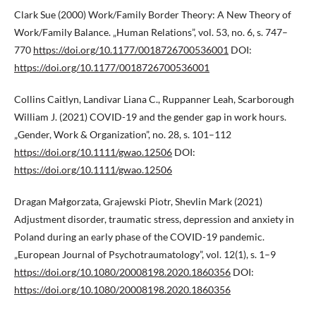
Clark Sue (2000) Work/Family Border Theory: A New Theory of
Work/Family Balance. „Human Relations”, vol. 53, no. 6, s. 747–
770
https://doi.org/10.1177/0018726700536001
DOI:
https://doi.org/10.1177/0018726700536001
Collins Caitlyn, Landivar Liana C., Ruppanner Leah, Scarborough
William J. (2021) COVID-19 and the gender gap in work hours.
„Gender, Work & Organization”, no. 28, s. 101–112
https://doi.org/10.1111/gwao.12506
DOI:
https://doi.org/10.1111/gwao.12506
Dragan Małgorzata, Grajewski Piotr, Shevlin Mark (2021)
Adjustment disorder, traumatic stress, depression and anxiety in
Poland during an early phase of the COVID-19 pandemic.
„European Journal of Psychotraumatology”, vol. 12(1), s. 1–9
https://doi.org/10.1080/20008198.2020.1860356
DOI:
https://doi.org/10.1080/20008198.2020.1860356