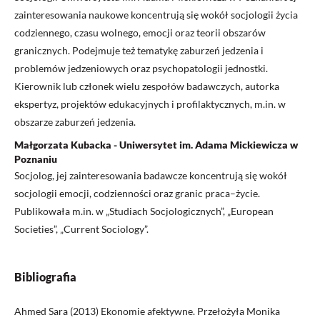
zainteresowania naukowe koncentrują się wokół socjologii życia
codziennego, czasu wolnego, emocji oraz teorii obszarów
granicznych. Podejmuje też tematykę zaburzeń jedzenia i
problemów jedzeniowych oraz psychopatologii jednostki.
Kierownik lub członek wielu zespołów badawczych, autorka
ekspertyz, projektów edukacyjnych i profilaktycznych, m.in. w
obszarze zaburzeń jedzenia.
Małgorzata Kubacka - Uniwersytet im. Adama Mickiewicza w
Poznaniu
Socjolog, jej zainteresowania badawcze koncentrują się wokół
socjologii emocji, codzienności oraz granic praca–życie.
Publikowała m.in. w „Studiach Socjologicznych”, „European
Societies”, „Current Sociology”.
Bibliografia
Ahmed Sara (2013) Ekonomie afektywne. Przełożyła Monika