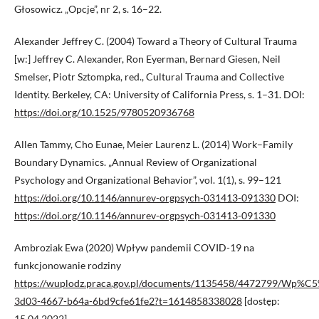
Głosowicz. „Opcje”, nr 2, s. 16–22.
Alexander Jeffrey C. (2004) Toward a Theory of Cultural Trauma
[w:] Jeffrey C. Alexander, Ron Eyerman, Bernard Giesen, Neil
Smelser, Piotr Sztompka, red., Cultural Trauma and Collective
Identity. Berkeley, CA: University of California Press, s. 1–31. DOI:
https://doi.org/10.1525/9780520936768
Allen Tammy, Cho Eunae, Meier Laurenz L. (2014) Work–Family
Boundary Dynamics. „Annual Review of Organizational
Psychology and Organizational Behavior”, vol. 1(1), s. 99–121
https://doi.org/10.1146/annurev-orgpsych-031413-091330
DOI:
https://doi.org/10.1146/annurev-orgpsych-031413-091330
Ambroziak Ewa (2020) Wpływ pandemii COVID-19 na
funkcjonowanie rodziny
https://wuplodz.praca.gov.pl/documents/1135458/4472799/W
3d03-4667-b64a-6bd9cfe61fe2?t=1614858338028
[dostęp:
15.04.2022].