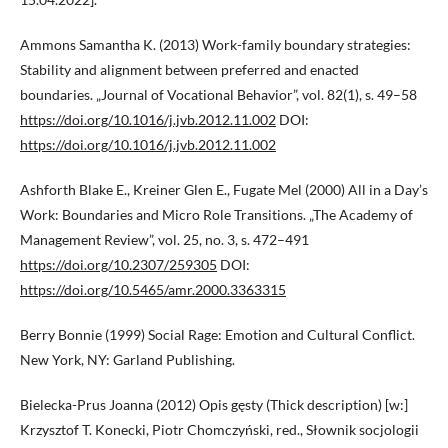
Ammons Samantha K. (2013) Work-family boundary strategies:
Stability and alignment between preferred and enacted
boundaries. „Journal of Vocational Behavior”, vol. 82(1), s. 49–58
https://doi.org/10.1016/j.jvb.2012.11.002
DOI:
https://doi.org/10.1016/j.jvb.2012.11.002
Ashforth Blake E., Kreiner Glen E., Fugate Mel (2000) All in a Day’s
Work: Boundaries and Micro Role Transitions. „The Academy of
Management Review”, vol. 25, no. 3, s. 472–491
https://doi.org/10.2307/259305
DOI:
https://doi.org/10.5465/amr.2000.3363315
Berry Bonnie (1999) Social Rage: Emotion and Cultural Conflict.
New York, NY: Garland Publishing.
Bielecka-Prus Joanna (2012) Opis gęsty (Thick description) [w:]
Krzysztof T. Konecki, Piotr Chomczyński, red., Słownik socjologii