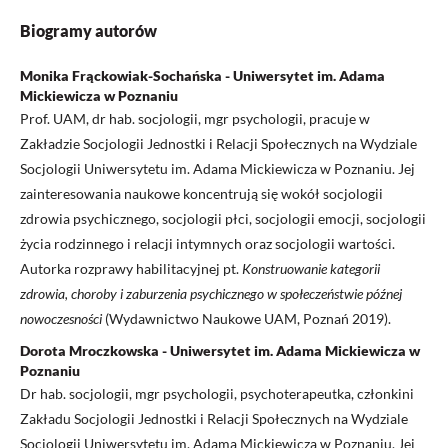
Biogramy autorów
Monika Frąckowiak-Sochańska - Uniwersytet im. Adama
Mickiewicza w Poznaniu
Prof. UAM, dr hab. socjologii, mgr psychologii, pracuje w
Zakładzie Socjologii Jednostki i Relacji Społecznych na Wydziale
Socjologii Uniwersytetu im. Adama Mickiewicza w Poznaniu. Jej
zainteresowania naukowe koncentrują się wokół socjologii
zdrowia psychicznego, socjologii płci, socjologii emocji, socjologii
życia rodzinnego i relacji intymnych oraz socjologii wartości.
Autorka rozprawy habilitacyjnej pt.
Konstruowanie kategorii
zdrowia, choroby i zaburzenia psychicznego w społeczeństwie późnej
nowoczesności
(Wydawnictwo Naukowe UAM, Poznań 2019).
Dorota Mroczkowska - Uniwersytet im. Adama Mickiewicza w
Poznaniu
Dr hab. socjologii, mgr psychologii, psychoterapeutka, członkini
Zakładu Socjologii Jednostki i Relacji Społecznych na Wydziale
Socjologii Uniwersytetu im. Adama Mickiewicza w Poznaniu. Jej