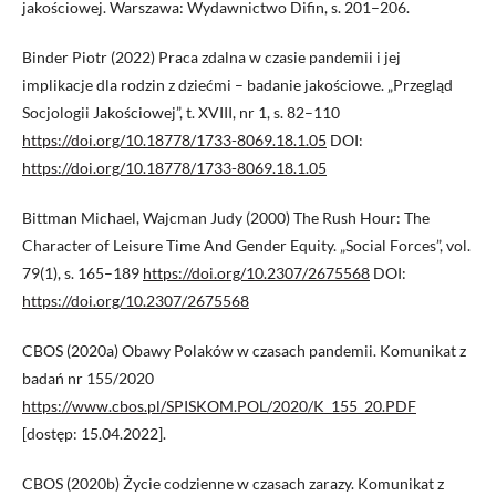
jakościowej. Warszawa: Wydawnictwo Difin, s. 201–206.
Binder Piotr (2022) Praca zdalna w czasie pandemii i jej
implikacje dla rodzin z dziećmi – badanie jakościowe. „Przegląd
Socjologii Jakościowej”, t. XVIII, nr 1, s. 82–110
https://doi.org/10.18778/1733-8069.18.1.05
DOI:
https://doi.org/10.18778/1733-8069.18.1.05
Bittman Michael, Wajcman Judy (2000) The Rush Hour: The
Character of Leisure Time And Gender Equity. „Social Forces”, vol.
79(1), s. 165–189
https://doi.org/10.2307/2675568
DOI:
https://doi.org/10.2307/2675568
CBOS (2020a) Obawy Polaków w czasach pandemii. Komunikat z
badań nr 155/2020
https://www.cbos.pl/SPISKOM.POL/2020/K_155_20.PDF
[dostęp: 15.04.2022].
CBOS (2020b) Życie codzienne w czasach zarazy. Komunikat z