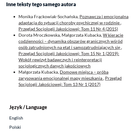
Inne teksty tego samego autora
Monika Frąckowiak-Sochańska,
Poznawcza i emocjonalna
adaptacja do sytuacji choroby psychicznej w rodzinie
,
Przegląd Socjologii Jakościowej: Tom 11 Nr 4 (2015)
Dorota Mroczkowska, Małgorzata Kubacka,
W kieracie
codzienności – dynamika obszarów granicznych wśród
osób zatrudnionych na etat i samozatrudniających się
,
Przegląd Socjologii Jakościowej: Tom 15 Nr 1 (2019):
Wokół rewizyt badawczych i reinterpretacji
socjologicznych danych jakościowych
Małgorzata Kubacka,
Domowe miejsca – próba
zarysowania emocjonalnej mapy mieszkania
,
Przegląd
Socjologii Jakościowej: Tom 13 Nr 1 (2017)
Język / Language
English
Polski