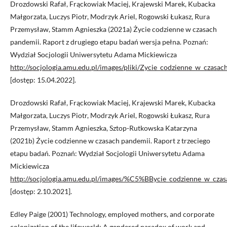
Drozdowski Rafał, Frąckowiak Maciej, Krajewski Marek, Kubacka
Małgorzata, Luczys Piotr, Modrzyk Ariel, Rogowski Łukasz, Rura
Przemysław, Stamm Agnieszka (2021a) Życie codzienne w czasach
pandemii. Raport z drugiego etapu badań wersja pełna. Poznań:
Wydział Socjologii Uniwersytetu Adama Mickiewicza
http://socjologia.amu.edu.pl/images/pliki/Zycie_codzienne_w_cza
[dostęp: 15.04.2022].
Drozdowski Rafał, Frąckowiak Maciej, Krajewski Marek, Kubacka
Małgorzata, Luczys Piotr, Modrzyk Ariel, Rogowski Łukasz, Rura
Przemysław, Stamm Agnieszka, Sztop-Rutkowska Katarzyna
(2021b) Życie codzienne w czasach pandemii. Raport z trzeciego
etapu badań. Poznań: Wydział Socjologii Uniwersytetu Adama
Mickiewicza
http://socjologia.amu.edu.pl/images/%C5%BBycie_codzienne_w_cza
[dostęp: 2.10.2021].
Edley Paige (2001) Technology, employed mothers, and corporate
colonization of the lifeworld: A gendered paradox of work and