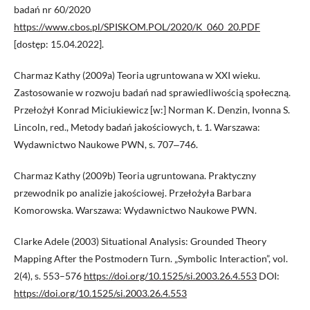
badań nr 60/2020
https://www.cbos.pl/SPISKOM.POL/2020/K_060_20.PDF
[dostęp: 15.04.2022].
Charmaz Kathy (2009a) Teoria ugruntowana w XXI wieku.
Zastosowanie w rozwoju badań nad sprawiedliwością społeczną.
Przełożył Konrad Miciukiewicz [w:] Norman K. Denzin, Ivonna S.
Lincoln, red., Metody badań jakościowych, t. 1. Warszawa:
Wydawnictwo Naukowe PWN, s. 707‒746.
Charmaz Kathy (2009b) Teoria ugruntowana. Praktyczny
przewodnik po analizie jakościowej. Przełożyła Barbara
Komorowska. Warszawa: Wydawnictwo Naukowe PWN.
Clarke Adele (2003) Situational Analysis: Grounded Theory
Mapping After the Postmodern Turn. „Symbolic Interaction”, vol.
2(4), s. 553–576
https://doi.org/10.1525/si.2003.26.4.553
DOI:
https://doi.org/10.1525/si.2003.26.4.553