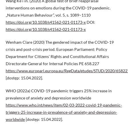
Wang Ke i in. (2020) A global test of brief reappraisal
interventions on emotions during the COVID-19 pandemic.
„Nature Human Behaviour”, vol. 5, s. 1089–1110
https://doi.org/10.1038/s41562-021-01173-x
DOI:
https://doi.org/10.1038/s41562-021-01173-x
Wenham Clare (2020) The gendered impact of the COVID-19
crisis and post-crisis period. European Parliament: Policy
Department for Citizens’ Rights and Constitutional Affairs
Directorate-General for Internal Policies PE 658.227
https://www.europarl.europa.eu/RegData/etudes/STUD/2020/6582
[dostęp: 15.04.2022].
WHO (2022a) COVID-19 pandemic triggers 25% increase in
prevalence of anxiety and depression worldwide
https://www.who.int/news/item/02-03-2022-covid-19-pandemic-
triggers-25-increase-in-prevalence-of-anxiety-and-depression-
worldwide
[dostęp: 15.04.2022].