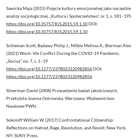
Sawicka Maja (2015) Pojęcie kultury emocjonalnej jako narzędzie
analizy socjologicznej. „Kultura i Społeczeństwo”, nr 1, s. 181–195
https://doi.org/10.35757/KiS.2015.59.1.10
DOI:
https://doi.org/10.35757/KiS.2015.59.1.10
Schieman Scott, Badawy Philip J., Milkie Melissa A., Bierman Alex
(2021) Work–life Conflict During the COVID-19 Pandemic.
„Socius”, no. 7, s. 1–19
https://doi.org/10.1177/2378023120982856
DOI:
https://doi.org/10.1177/2378023120982856
Silverman David (2008) Prowadzenie badań jakościowych.
Przełożyła Joanna Ostrowska. Warszawa: Wydawnictwo
Naukowe PWN.
Sokoloff William W. (2017) Confrontational Citizenship:
Reflections on Hatred, Rage, Revolution, and Revolt. New York,
NY: SUNY Press.