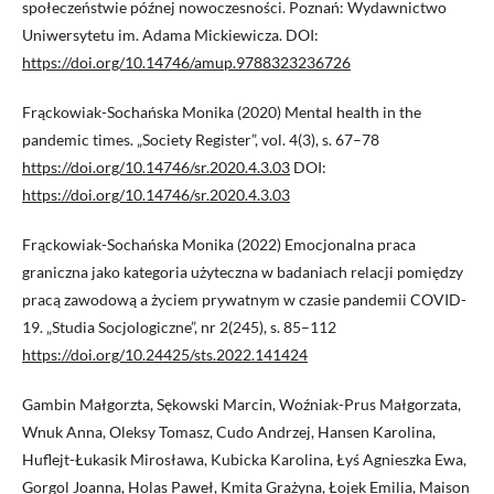
społeczeństwie późnej nowoczesności. Poznań: Wydawnictwo
Uniwersytetu im. Adama Mickiewicza. DOI:
https://doi.org/10.14746/amup.9788323236726
Frąckowiak-Sochańska Monika (2020) Mental health in the
pandemic times. „Society Register”, vol. 4(3), s. 67–78
https://doi.org/10.14746/sr.2020.4.3.03
DOI:
https://doi.org/10.14746/sr.2020.4.3.03
Frąckowiak-Sochańska Monika (2022) Emocjonalna praca
graniczna jako kategoria użyteczna w badaniach relacji pomiędzy
pracą zawodową a życiem prywatnym w czasie pandemii COVID-
19. „Studia Socjologiczne”, nr 2(245), s. 85–112
https://doi.org/10.24425/sts.2022.141424
Gambin Małgorzta, Sękowski Marcin, Woźniak-Prus Małgorzata,
Wnuk Anna, Oleksy Tomasz, Cudo Andrzej, Hansen Karolina,
Huflejt-Łukasik Mirosława, Kubicka Karolina, Łyś Agnieszka Ewa,
Gorgol Joanna, Holas Paweł, Kmita Grażyna, Łojek Emilia, Maison