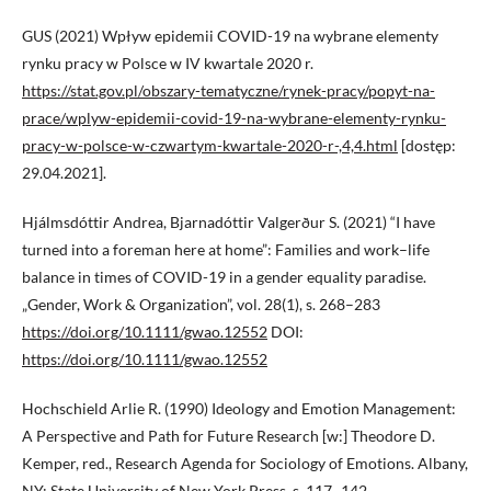
GUS (2021) Wpływ epidemii COVID-19 na wybrane elementy
rynku pracy w Polsce w IV kwartale 2020 r.
https://stat.gov.pl/obszary-tematyczne/rynek-pracy/popyt-na-
prace/wplyw-epidemii-covid-19-na-wybrane-elementy-rynku-
pracy-w-polsce-w-czwartym-kwartale-2020-r-,4,4.html
[dostęp:
29.04.2021].
Hjálmsdóttir Andrea, Bjarnadóttir Valgerður S. (2021) “I have
turned into a foreman here at home”: Families and work–life
balance in times of COVID-19 in a gender equality paradise.
„Gender, Work & Organization”, vol. 28(1), s. 268–283
https://doi.org/10.1111/gwao.12552
DOI:
https://doi.org/10.1111/gwao.12552
Hochschield Arlie R. (1990) Ideology and Emotion Management:
A Perspective and Path for Future Research [w:] Theodore D.
Kemper, red., Research Agenda for Sociology of Emotions. Albany,
NY: State University of New York Press, s. 117–142.