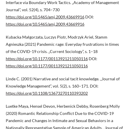
Interface via Boundary Work Tactics. „Academy of Management
Journal”, vol. 52(4), s. 704–730
https://doi.org/10.5465/amj.2009.43669916
DOI:
https://doi.org/10.5465/amj.2009.43669916
Kubacka Małgorzata, Luczys Piotr, Modrzyk Ariel, Stamm
Agnieszka (2021) Pandemic rage: Everyday frustrations in times
of the COVID-19 crisis. „Current Sociology”, s. 1–18
https://doi.org/10.1177/00113921211050116
DOI:
https://doi.org/10.1177/00113921211050116
Linde C. (2001) Narrative and social tacit knowledge. „Journal of
Knowledge Management”, vol. 5(2), s. 160–171. DOI:
https://doi.org/10.1108/13673270110393202
Luetke Maya, Hensel Devon, Herbenick Debby, Rosenberg Molly
(2020) Romantic Relationship Conflict Due to the COVID-19
Pandemic and Changes in Intimate and Sexual Behaviors in a
Nationally Representative Sample of American Adults. „Journal of