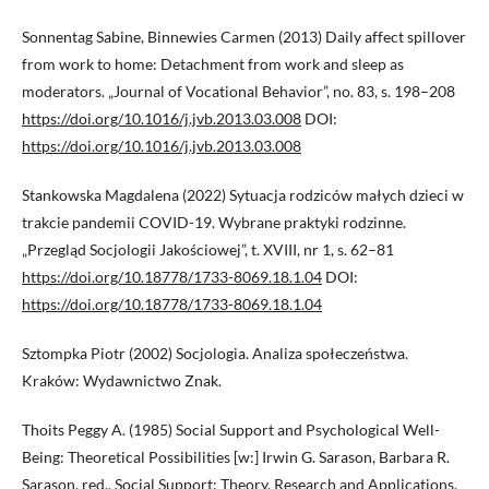
Sonnentag Sabine, Binnewies Carmen (2013) Daily affect spillover
from work to home: Detachment from work and sleep as
moderators. „Journal of Vocational Behavior”, no. 83, s. 198–208
https://doi.org/10.1016/j.jvb.2013.03.008
DOI:
https://doi.org/10.1016/j.jvb.2013.03.008
Stankowska Magdalena (2022) Sytuacja rodziców małych dzieci w
trakcie pandemii COVID-19. Wybrane praktyki rodzinne.
„Przegląd Socjologii Jakościowej”, t. XVIII, nr 1, s. 62–81
https://doi.org/10.18778/1733-8069.18.1.04
DOI:
https://doi.org/10.18778/1733-8069.18.1.04
Sztompka Piotr (2002) Socjologia. Analiza społeczeństwa.
Kraków: Wydawnictwo Znak.
Thoits Peggy A. (1985) Social Support and Psychological Well-
Being: Theoretical Possibilities [w:] Irwin G. Sarason, Barbara R.
Sarason, red., Social Support: Theory, Research and Applications.