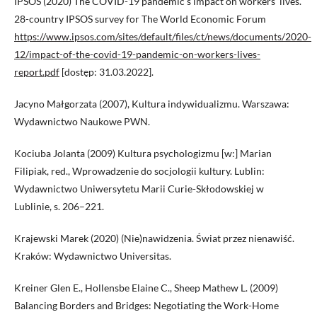
IPSOS (2020) The COVID-19 pandemic’s impact on workers’ lives.
28-country IPSOS survey for The World Economic Forum
https://www.ipsos.com/sites/default/files/ct/news/documents/2020-
12/impact-of-the-covid-19-pandemic-on-workers-lives-
report.pdf
[dostęp: 31.03.2022].
Jacyno Małgorzata (2007), Kultura indywidualizmu. Warszawa:
Wydawnictwo Naukowe PWN.
Kociuba Jolanta (2009) Kultura psychologizmu [w:] Marian
Filipiak, red., Wprowadzenie do socjologii kultury. Lublin:
Wydawnictwo Uniwersytetu Marii Curie-Skłodowskiej w
Lublinie, s. 206–221.
Krajewski Marek (2020) (Nie)nawidzenia. Świat przez nienawiść.
Kraków: Wydawnictwo Universitas.
Kreiner Glen E., Hollensbe Elaine C., Sheep Mathew L. (2009)
Balancing Borders and Bridges: Negotiating the Work-Home