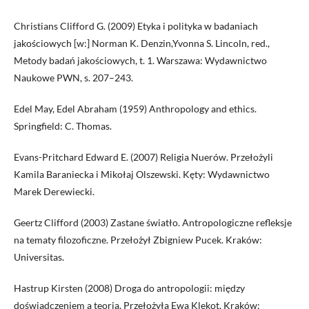
Christians Clifford G. (2009) Etyka i polityka w badaniach
jakościowych [w:] Norman K. Denzin,Yvonna S. Lincoln, red.,
Metody badań jakościowych, t. 1. Warszawa: Wydawnictwo
Naukowe PWN, s. 207–243.
Edel May, Edel Abraham (1959) Anthropology and ethics.
Springfield: C. Thomas.
Evans-Pritchard Edward E. (2007) Religia Nuerów. Przełożyli
Kamila Baraniecka i Mikołaj Olszewski. Kęty: Wydawnictwo
Marek Derewiecki.
Geertz Clifford (2003) Zastane światło. Antropologiczne refleksje
na tematy filozoficzne. Przełożył Zbigniew Pucek. Kraków:
Universitas.
Hastrup Kirsten (2008) Droga do antropologii: między
doświadczeniem a teorią. Przełożyła Ewa Klekot. Kraków: