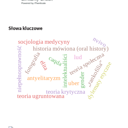
Słowa kluczowe
nvivo
socjologia medycyny
historia mówiona (oral history)
niepełnosprawność
fotografia
teoria społeczna
intelektualiści
lud
caqda
elita
„rankofilia”
dylematy etyczne
gender
antyelitaryzm
uber
teoria krytyczna
teoria ugruntowana