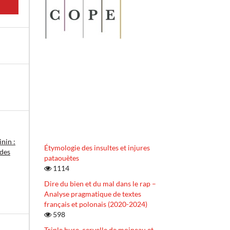
nin :
Étymologie des insultes et injures
 des
pataouètes
1114
Dire du bien et du mal dans le rap –
Analyse pragmatique de textes
français et polonais (2020-2024)
598
Triple buse, cervelle de moineau et