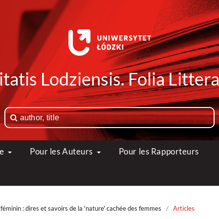
tatis Lodziensis. Folia Litte
ue
Pour les Auteurs
Pour les Rapporteurs
féminin : dires et savoirs de la 'nature' cachée des femmes
/
Articles