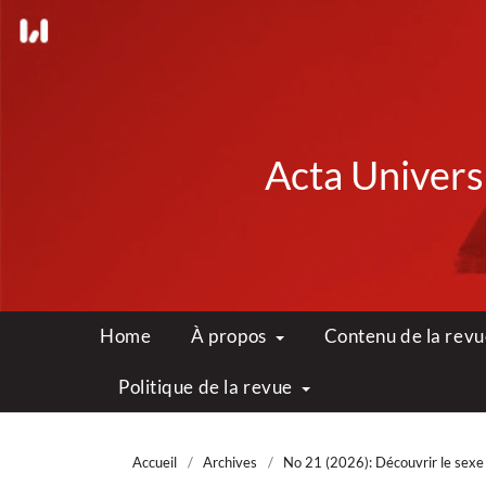
Acta Universi
Home
À propos
Contenu de la rev
Politique de la revue
Accueil
/
Archives
/
No 21 (2026): Découvrir le sexe 