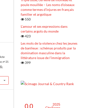
poule mouillée – Les noms d’oiseaux
comme termes d’injures en français
familier et argotique
550
L’amour et ses expressions dans
certains argots du monde
423
Les mots de la violence chez les jeunes
de banlieue : schémas produits par la
domination masculine dans la
Acta
littérature issue de l’immigration
ca
, nᵒ 21
399
05-
0.0
2025
CiteScore