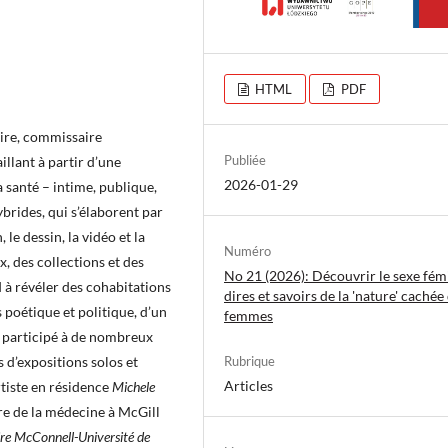
HTML
PDF
naire, commissaire
Publiée
llant à partir d’une
2026-01-29
 santé – intime, publique,
ybrides, qui s’élaborent par
 le dessin, la vidéo et la
Numéro
, des collections et des
No 21 (2026): Découvrir le sexe fémi
 à révéler des cohabitations
dires et savoirs de la 'nature' cachée
 poétique et politique, d’un
femmes
a participé à de nombreux
Rubrique
s d’expositions solos et
Articles
artiste en résidence
Michele
ire de la médecine à McGill
re McConnell-Université de