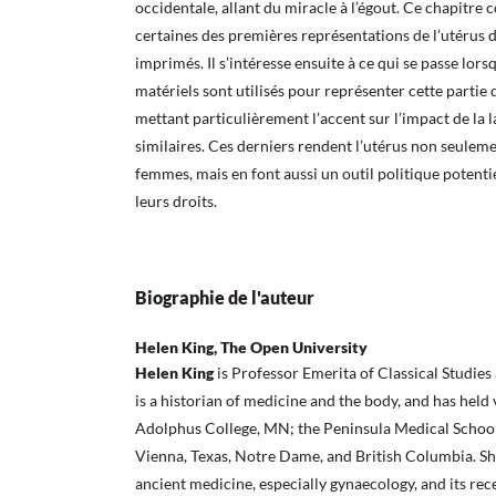
occidentale, allant du miracle à l’égout. Ce chapitr
certaines des premières représentations de l’utérus
imprimés. Il s’intéresse ensuite à ce qui se passe lor
matériels sont utilisés pour représenter cette partie d
mettant particulièrement l’accent sur l’impact de la 
similaires. Ces derniers rendent l’utérus non seuleme
femmes, mais en font aussi un outil politique potenti
leurs droits.
Biographie de l'auteur
Helen King, The Open University
Helen King
is Professor Emerita of Classical Studies
is a historian of medicine and the body, and has held 
Adolphus College, MN; the Peninsula Medical School;
Vienna, Texas, Notre Dame, and British Columbia. Sh
ancient medicine, especially gynaecology, and its re