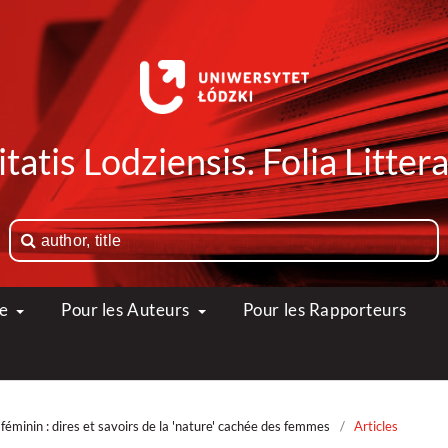
tatis Lodziensis. Folia Litte
ue
Pour les Auteurs
Pour les Rapporteurs
féminin : dires et savoirs de la 'nature' cachée des femmes
/
Articles