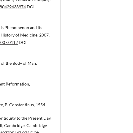
9780429438974
DOI:
rlds Phenomenon and its
e History of Medicine, 2007,
2007.0112
DOI:
 of the Body of Man,
ant Reformation,
ce, B. Constantinus, 1554
ntiquity to the Present Day,
ll, Cambridge, Cambridge
81107705647.073
DOI: