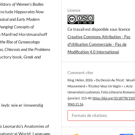
istory of Women’s Bodies
Licence
 include
Hippocrates Now
ssical and Early Modern
hanging Concepts of
Ce travail est disponible sous licence
h Manfred Horstmanshoff
Creative Commons Attribution - Pas
 the Rise of Gynaecology
d'Utilisation Commerciale - Pas de
ss, Chlorosis and the Problems
Modification 4.0 International
.
ductory book,
Greek and
Comment citer
King, Helen. 2026. « Du Dessin Au Tricot : Vesali
Mouvement « Tricotez-Vous Un Vagin » ».
Acta
Universitatis Lodziensis. Folia Litteraria Romani
(janvier): 313-40.
https://doi.org/10.18778/150
9065.21.16
.
leyb: wie er innwendig
Formats de citations
to Leonardo’s Anatomies of
Anatomical World: Language,