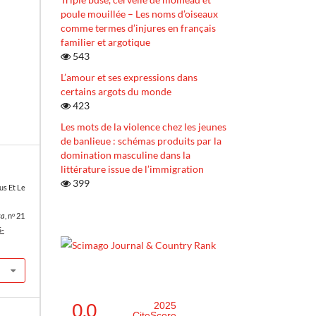
poule mouillée – Les noms d’oiseaux
comme termes d’injures en français
familier et argotique
543
L’amour et ses expressions dans
certains argots du monde
423
Les mots de la violence chez les jeunes
de banlieue : schémas produits par la
domination masculine dans la
littérature issue de l’immigration
399
us Et Le
ca
, nᵒ 21
5-
0.0
2025
CiteScore