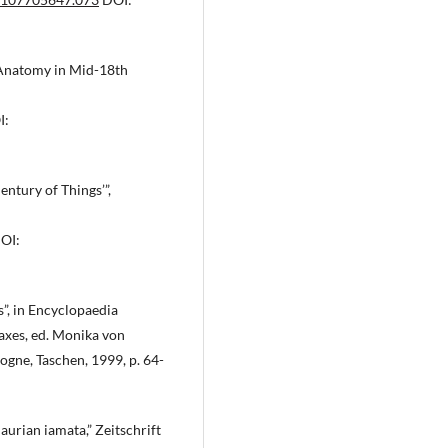
Anatomy in Mid-18th
I:
ntury of Things’”,
OI:
”, in Encyclopaedia
xes, ed. Monika von
gne, Taschen, 1999, p. 64-
daurian iamata,” Zeitschrift