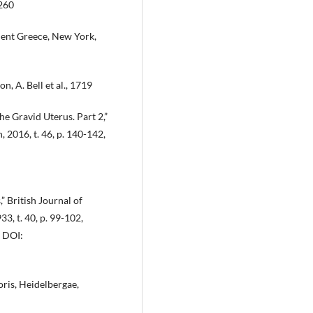
-260
cient Greece, New York,
n, A. Bell et al., 1719
he Gravid Uterus. Part 2,”
, 2016, t. 46, p. 140-142,
” British Journal of
3, t. 40, p. 99-102,
DOI:
ris, Heidelbergae,