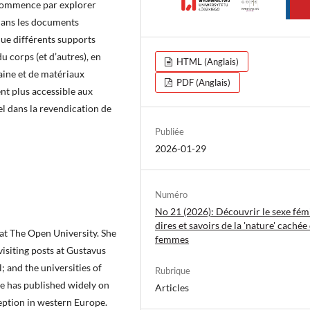
e commence par explorer
 dans les documents
sque différents supports
u corps (et d’autres), en
HTML (Anglais)
laine et de matériaux
PDF (Anglais)
nt plus accessible aux
el dans la revendication de
Publiée
2026-01-29
Numéro
No 21 (2026): Découvrir le sexe fémi
dires et savoirs de la 'nature' cachée
 at The Open University. She
femmes
visiting posts at Gustavus
 and the universities of
Rubrique
e has published widely on
Articles
ception in western Europe.