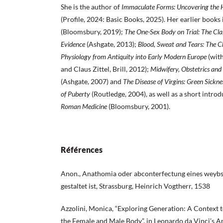
She is the author of
Immaculate Forms: Uncovering the H
(Profile, 2024: Basic Books, 2025). Her earlier books
(Bloomsbury, 2019);
The One-Sex Body on Trial: The Cla
Evidence
(Ashgate, 2013);
Blood, Sweat and Tears: The C
Physiology from Antiquity into Early Modern Europe
(wit
and Claus Zittel, Brill, 2012);
Midwifery, Obstetrics and
(Ashgate, 2007) and
The Disease of Virgins: Green Sickne
of Puberty
(Routledge, 2004), as well as a short intro
Roman Medicine
(Bloomsbury, 2001).
Références
Anon., Anathomia oder abconterfectung eines weybs 
gestaltet ist, Strassburg, Heinrich Vogtherr, 1538
Azzolini, Monica, “Exploring Generation: A Context 
the Female and Male Body”, in Leonardo da Vinci’s 