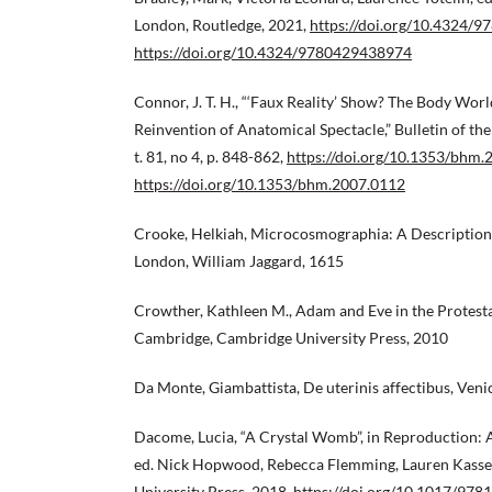
London, Routledge, 2021,
https://doi.org/10.4324/
https://doi.org/10.4324/9780429438974
Connor, J. T. H., “‘Faux Reality’ Show? The Body Wo
Reinvention of Anatomical Spectacle,” Bulletin of th
t. 81, no 4, p. 848-862,
https://doi.org/10.1353/bhm.
https://doi.org/10.1353/bhm.2007.0112
Crooke, Helkiah, Microcosmographia: A Description
London, William Jaggard, 1615
Crowther, Kathleen M., Adam and Eve in the Protest
Cambridge, Cambridge University Press, 2010
Da Monte, Giambattista, De uterinis affectibus, Veni
Dacome, Lucia, “A Crystal Womb”, in Reproduction: A
ed. Nick Hopwood, Rebecca Flemming, Lauren Kasse
University Press, 2018,
https://doi.org/10.1017/97