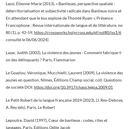
Lassi, Étienne-Marie (2013), « Banlieues, perspective spatiale :
déterritorialisation et subjectivité radicale dans Banlieue noire et
En attendant que le bus explose de Thomté Ryam », Présence
Francophone : Revue internationale de langue et de littérature, no
80 (1), p. 42-59,
https://crossworks.holycross.edu/pf/vol80/iss1/6
consulté le 06/06/2024]
Lazar, Judith (2002), La violence des jeunes : Comment fabrique-t-
on des délinquants ? Paris, Flammarion
Le Goaziou, Véronique, Mucchielli, Laurent (2009), La violence des
jeunes en question, Nîmes, Éditions Champ social, coll. Questions
de société DOI:
https://doi.org/10.3917/chaso.legoa.2009.01
Le Petit Robert de la langue française 2024 (2023), (J. Rey-Debove,
A. Rey éds), Paris, Le Robert
Lepoutre, David (1997), Cœur de banlieue : codes, rites et
langages, Paris, Éditions Odile Jacob