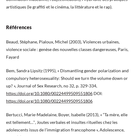
artistiques (le graffiti et le cinéma, la littérature et le rap).
Références
Beaud, Stéphane, Pialoux, Michel (2003), Violences urbaines,
violence sociale : genèse des nouvelles classes dangereuses, Paris,
Fayard
Bem, Sandra Lipsitz (1995), « Dismantling gender polarization and
compulsory heterosexuality: Should we turn the volume down or
up? », Journal of Sex Research, no 32, p. 329-334,
https://doi.org/10.1080/00224499509551806
DOI:
https://doi.org/10.1080/00224499509551806
Bertucci, Marie-Madelaine, Boyer, Isabelle (2013), « “Ta mère, elle
est tellement…ˮ, Joutes verbales et insultes rituelles chez les
adolescents issus de l’immigration francophone », Adolescence,