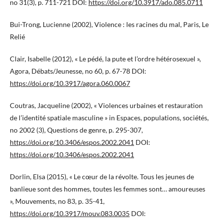
no 31(3), p. 711-721 DOI:
https://doi.org/10.3917/ado.085.0711
Bui-Trong, Lucienne (2002), Violence : les racines du mal, Paris, Le
Relié
Clair, Isabelle (2012), « Le pédé, la pute et l’ordre hétérosexuel »,
Agora, Débats/Jeunesse, no 60, p. 67-78 DOI:
https://doi.org/10.3917/agora.060.0067
Coutras, Jacqueline (2002), « Violences urbaines et restauration
de l’identité spatiale masculine » in Espaces, populations, sociétés,
no 2002 (3), Questions de genre, p. 295-307,
https://doi.org/10.3406/espos.2002.2041
DOI:
https://doi.org/10.3406/espos.2002.2041
Dorlin, Elsa (2015), « Le cœur de la révolte. Tous les jeunes de
banlieue sont des hommes, toutes les femmes sont… amoureuses
», Mouvements, no 83, p. 35-41,
https://doi.org/10.3917/mouv.083.0035
DOI: