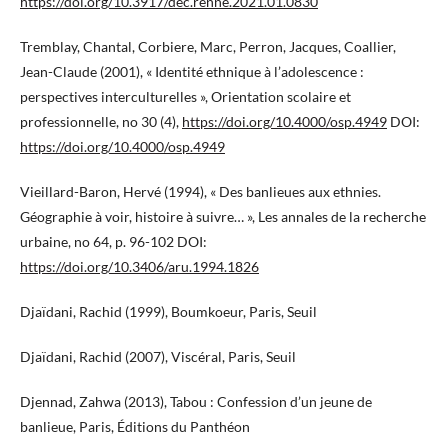
https://doi.org/10.3917/dec.renne.2021.01.0830
Tremblay, Chantal, Corbiere, Marc, Perron, Jacques, Coallier,
Jean-Claude (2001), « Identité ethnique à l’adolescence :
perspectives interculturelles », Orientation scolaire et
professionnelle, no 30 (4),
https://doi.org/10.4000/osp.4949
DOI:
https://doi.org/10.4000/osp.4949
Vieillard-Baron, Hervé (1994), « Des banlieues aux ethnies.
Géographie à voir, histoire à suivre… », Les annales de la recherche
urbaine, no 64, p. 96-102 DOI:
https://doi.org/10.3406/aru.1994.1826
Djaïdani, Rachid (1999), Boumkoeur, Paris, Seuil
Djaïdani, Rachid (2007), Viscéral, Paris, Seuil
Djennad, Zahwa (2013), Tabou : Confession d’un jeune de
banlieue, Paris, Éditions du Panthéon