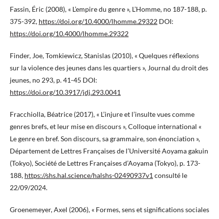
Fassin, Éric (2008), « L’empire du genre », L’Homme, no 187-188, p.
375-392,
https://doi.org/10.4000/lhomme.29322
DOI:
https://doi.org/10.4000/lhomme.29322
Finder, Joe, Tomkiewicz, Stanislas (2010), « Quelques réflexions
sur la violence des jeunes dans les quartiers », Journal du droit des
jeunes, no 293, p. 41-45 DOI:
https://doi.org/10.3917/jdj.293.0041
Fracchiolla, Béatrice (2017), « L’injure et l’insulte vues comme
genres brefs, et leur mise en discours », Colloque international «
Le genre en bref. Son discours, sa grammaire, son énonciation »,
Département de Lettres Françaises de l’Université Aoyama gakuin
(Tokyo), Société de Lettres Françaises d’Aoyama (Tokyo), p. 173-
188,
https://shs.hal.science/halshs-02490937v1
consulté le
22/09/2024.
Groenemeyer, Axel (2006), « Formes, sens et significations sociales