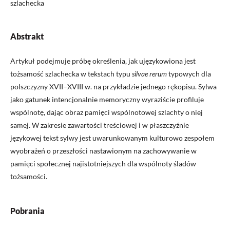
szlachecka
Abstrakt
Artykuł podejmuje próbę określenia, jak ujęzykowiona jest
tożsamość szlachecka w tekstach typu
silvae rerum
typowych dla
polszczyzny XVII–XVIII w. na przykładzie jednego rękopisu. Sylwa
jako gatunek intencjonalnie memoryczny wyraziście profiluje
wspólnotę, dając obraz pamięci wspólnotowej szlachty o niej
samej. W zakresie zawartości treściowej i w płaszczyźnie
językowej tekst sylwy jest uwarunkowanym kulturowo zespołem
wyobrażeń o przeszłości nastawionym na zachowywanie w
pamięci społecznej najistotniejszych dla wspólnoty śladów
tożsamości.
Pobrania