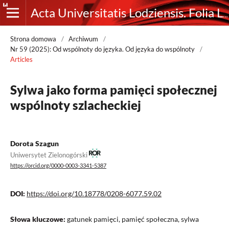
Acta Universitatis Lodziensis. Folia Linguistica
Strona domowa
/
Archiwum
/
Nr 59 (2025): Od wspólnoty do języka. Od języka do wspólnoty
/
Articles
Sylwa jako forma pamięci społecznej
wspólnoty szlacheckiej
Dorota Szagun
Uniwersytet Zielonogórski
https://orcid.org/0000-0003-3341-5387
DOI:
https://doi.org/10.18778/0208-6077.59.02
Słowa kluczowe:
gatunek pamięci, pamięć społeczna, sylwa