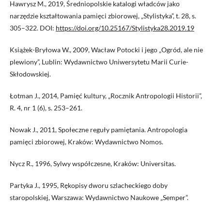
Hawrysz M., 2019, Średniopolskie katalogi władców jako
narzędzie kształtowania pamięci zbiorowej, „Stylistyka”, t. 28, s.
305–322. DOI:
https://doi.org/10.25167/Stylistyka28.2019.19
Książek-Bryłowa W., 2009, Wacław Potocki i jego „Ogród, ale nie
plewiony”, Lublin: Wydawnictwo Uniwersytetu Marii Curie-
Skłodowskiej.
Łotman J., 2014, Pamięć kultury, „Rocznik Antropologii Historii”,
R. 4, nr 1 (6), s. 253–261.
Nowak J., 2011, Społeczne reguły pamiętania. Antropologia
pamięci zbiorowej, Kraków: Wydawnictwo Nomos.
Nycz R., 1996, Sylwy współczesne, Kraków: Universitas.
Partyka J., 1995, Rękopisy dworu szlacheckiego doby
staropolskiej, Warszawa: Wydawnictwo Naukowe „Semper”.