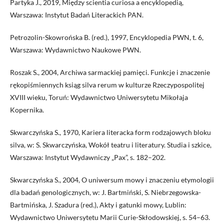
Partyka J., 2019, Między scientia curiosa a encyklopedią,
Warszawa: Instytut Badań Literackich PAN.
Petrozolin-Skowrońska B. (red.), 1997, Encyklopedia PWN, t. 6,
Warszawa: Wydawnictwo Naukowe PWN.
Roszak S., 2004, Archiwa sarmackiej pamięci. Funkcje i znaczenie
rękopiśmiennych ksiąg silva rerum w kulturze Rzeczypospolitej
XVIII wieku, Toruń: Wydawnictwo Uniwersytetu Mikołaja
Kopernika.
Skwarczyńska S., 1970, Kariera literacka form rodzajowych bloku
silva, w: S. Skwarczyńska, Wokół teatru i literatury. Studia i szkice,
Warszawa: Instytut Wydawniczy „Pax”, s. 182–202.
Skwarczyńska S., 2004, O uniwersum mowy i znaczeniu etymologii
dla badań genologicznych, w: J. Bartmiński, S. Niebrzegowska-
Bartmińska, J. Szadura (red.), Akty i gatunki mowy, Lublin:
Wydawnictwo Uniwersytetu Marii Curie-Skłodowskiej, s. 54–63.