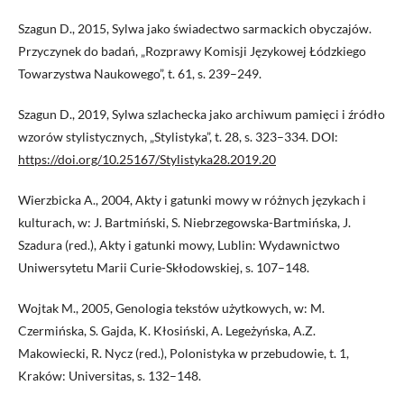
Szagun D., 2015, Sylwa jako świadectwo sarmackich obyczajów.
Przyczynek do badań, „Rozprawy Komisji Językowej Łódzkiego
Towarzystwa Naukowego”, t. 61, s. 239–249.
Szagun D., 2019, Sylwa szlachecka jako archiwum pamięci i źródło
wzorów stylistycznych, „Stylistyka”, t. 28, s. 323–334. DOI:
https://doi.org/10.25167/Stylistyka28.2019.20
Wierzbicka A., 2004, Akty i gatunki mowy w różnych językach i
kulturach, w: J. Bartmiński, S. Niebrzegowska-Bartmińska, J.
Szadura (red.), Akty i gatunki mowy, Lublin: Wydawnictwo
Uniwersytetu Marii Curie-Skłodowskiej, s. 107–148.
Wojtak M., 2005, Genologia tekstów użytkowych, w: M.
Czermińska, S. Gajda, K. Kłosiński, A. Legeżyńska, A.Z.
Makowiecki, R. Nycz (red.), Polonistyka w przebudowie, t. 1,
Kraków: Universitas, s. 132–148.