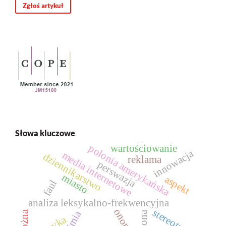
Zgłoś artykuł
Słowa kluczowe
polonia amerykańska
wartościowanie
innowacja
media internetowe
dziennikarstwo
reklama
perswazja
miasto
aspekt
faul
analiza leksykalno-frekwencyjna
stereotyp
imiona