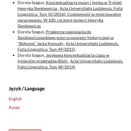
Dorota Szagun,
Konceptualizacja mowy i języka w Trylogii
Henryka Sienkiewicza
,
Acta Universitatis Lodziensis. Folia
Linguistica: Tom 50 (2016): Codzienność w mistrzowskim
opracowaniu. W 100. rocznicę śmierci Henryka
Sienkiewicza
Dorota Szagun,
Przekorne nawiązania do
Sienkiewiczowskiego wzorca powieści historycznej w
"Bohunie" Jacka Komudy
,
Acta Universitatis Lodziensis.
Folia Linguistica: Tom 49 (2015)
Dorota Szagun,
Językowa konceptualizacja czasu w
tynieckim przekładzie Biblii
,
Acta Universitatis Lodziensis.
Folia Linguistica: Tom 48 (2014)
Język / Language
English
Polski