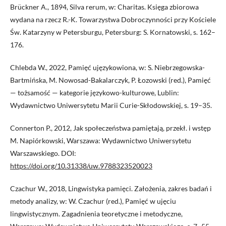
Brückner A., 1894, Silva rerum, w: Charitas. Księga zbiorowa
wydana na rzecz R.-K. Towarzystwa Dobroczynności przy Kościele
Św. Katarzyny w Petersburgu, Petersburg: S. Kornatowski, s. 162–
176.
Chlebda W., 2022, Pamięć ujęzykowiona, w: S. Niebrzegowska-
Bartmińska, M. Nowosad-Bakalarczyk, P. Łozowski (red.), Pamięć
— tożsamość — kategorie językowo-kulturowe, Lublin:
Wydawnictwo Uniwersytetu Marii Curie-Skłodowskiej, s. 19–35.
Connerton P., 2012, Jak społeczeństwa pamiętają, przekł. i wstęp
M. Napiórkowski, Warszawa: Wydawnictwo Uniwersytetu
Warszawskiego. DOI:
https://doi.org/10.31338/uw.9788323520023
Czachur W., 2018, Lingwistyka pamięci. Założenia, zakres badań i
metody analizy, w: W. Czachur (red.), Pamięć w ujęciu
lingwistycznym. Zagadnienia teoretyczne i metodyczne,