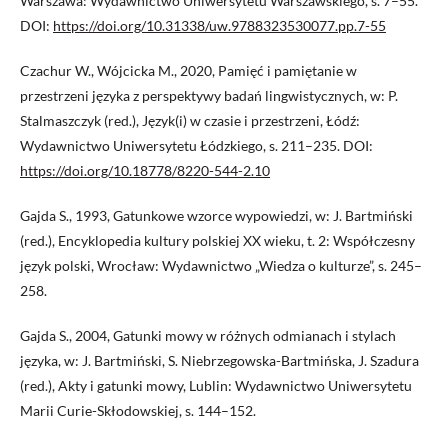
Warszawa: Wydawnictwo Uniwersytetu Warszawskiego, s. 7–55.
DOI:
https://doi.org/10.31338/uw.9788323530077.pp.7-55
Czachur W., Wójcicka M., 2020, Pamięć i pamiętanie w
przestrzeni języka z perspektywy badań lingwistycznych, w: P.
Stalmaszczyk (red.), Język(i) w czasie i przestrzeni, Łódź:
Wydawnictwo Uniwersytetu Łódzkiego, s. 211–235. DOI:
https://doi.org/10.18778/8220-544-2.10
Gajda S., 1993, Gatunkowe wzorce wypowiedzi, w: J. Bartmiński
(red.), Encyklopedia kultury polskiej XX wieku, t. 2: Współczesny
język polski, Wrocław: Wydawnictwo „Wiedza o kulturze”, s. 245–
258.
Gajda S., 2004, Gatunki mowy w różnych odmianach i stylach
języka, w: J. Bartmiński, S. Niebrzegowska-Bartmińska, J. Szadura
(red.), Akty i gatunki mowy, Lublin: Wydawnictwo Uniwersytetu
Marii Curie-Skłodowskiej, s. 144–152.