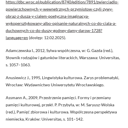
https://dbc.wroc.pl/publication/8740/edition/7891/zwierciadlo-
powierzchownych-y-wewnetrznych-przymiotow-czyli-zywy-
obraz-z-dusza-y-cialem-poetyczna-imaginacya-
wykopersztykowany-albo-opisanie-naturalnych-co-do-ciala-a-
duchownych-co-do-duszy-godney-damy-darow-1728?
language=en
(dostęp: 12.02.2025).
Adamczewska I., 2012, Sylwa współczesna, w: G. Gazda (red.),
Słownik rodzajów i gatunków literackich, Warszawa: Universitas,
s. 1057–1063.
Anusiewicz J., 1995, Lingwistyka kulturowa. Zarys problematyki,
Wrocław: Wydawnictwo Uniwersytetu Wrocławskiego.
Assmann A., 2009, Przestrzenie pamięci. Formy i przemiany
pamięci kulturowej, przekł. P. Przybyła, w: M. Saryusz-Wolska
(red.), Pamięć zbiorowa i kulturowa. Współczesna perspektywa
niemiecka, Kraków: Universitas, s. 101–142.