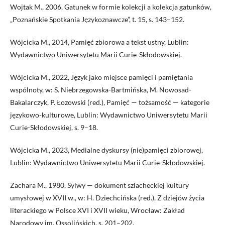
Wojtak M., 2006, Gatunek w formie kolekcji a kolekcja gatunków,
„Poznańskie Spotkania Językoznawcze”, t. 15, s. 143–152.
Wójcicka M., 2014, Pamięć zbiorowa a tekst ustny, Lublin:
Wydawnictwo Uniwersytetu Marii Curie-Skłodowskiej.
Wójcicka M., 2022, Język jako miejsce pamięci i pamiętania
wspólnoty, w: S. Niebrzegowska-Bartmińska, M. Nowosad-
Bakalarczyk, P. Łozowski (red.), Pamięć — tożsamość — kategorie
językowo-kulturowe, Lublin: Wydawnictwo Uniwersytetu Marii
Curie-Skłodowskiej, s. 9–18.
Wójcicka M., 2023, Medialne dyskursy (nie)pamięci zbiorowej,
Lublin: Wydawnictwo Uniwersytetu Marii Curie-Skłodowskiej.
Zachara M., 1980, Sylwy — dokument szlacheckiej kultury
umysłowej w XVII w., w: H. Dziechcińska (red.), Z dziejów życia
literackiego w Polsce XVI i XVII wieku, Wrocław: Zakład
Narodowy im. Ossolińskich, s. 201–202.