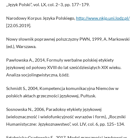
„Język Polski”, vol. LX, col. 2–3, pp. 177–179.
Narodowy Korpus Języka Polskiego,
http://www.nkjp.uni.lodz.pl/
[22.05.2019].
Nowy słownik poprawnej polszczyzny PWN, 1999, A. Markowski
(ed.), Warszawa.
Pawłowska A., 2014, Formuły werbalne polskiej etykiety
językowej od połowy XVIII do lat sześćdziesiątych XIX wieku.
Analiza socjolingwistyczna, Łódź.
Schmidt S., 2004, Kompetencja komunikacyjna Niemców w
polskich aktach grzeczności językowej, Pułtusk.
Sosnowska N., 2006, Paradoksy etykiety językowej
(wieloznaczność i wielofunkcyjność wyrazów i form), „Roczniki
Humanistyczne: Językoznawstwo”, vol. LIV, col. 6, pp. 125–134.
Sztabnicka-Gradowska E., 2017, Model grzeczności językowej w