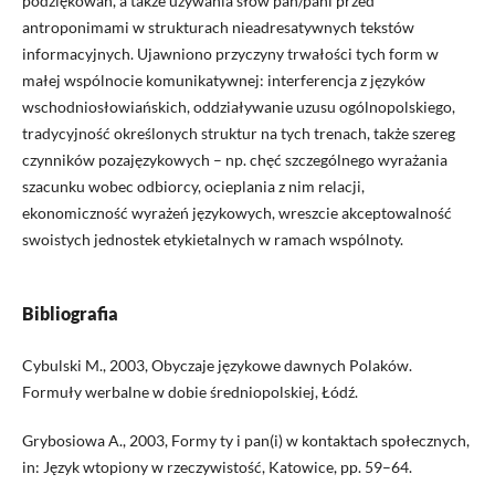
podziękowań, a także używania słów pan/pani przed
antroponimami w strukturach nieadresatywnych tekstów
informacyjnych. Ujawniono przyczyny trwałości tych form w
małej wspólnocie komunikatywnej: interferencja z języków
wschodniosłowiańskich, oddziaływanie uzusu ogólnopolskiego,
tradycyjność określonych struktur na tych trenach, także szereg
czynników pozajęzykowych – np. chęć szczególnego wyrażania
szacunku wobec odbiorcy, ocieplania z nim relacji,
ekonomiczność wyrażeń językowych, wreszcie akceptowalność
swoistych jednostek etykietalnych w ramach wspólnoty.
Bibliografia
Cybulski M., 2003, Obyczaje językowe dawnych Polaków.
Formuły werbalne w dobie średniopolskiej, Łódź.
Grybosiowa A., 2003, Formy ty i pan(i) w kontaktach społecznych,
in: Język wtopiony w rzeczywistość, Katowice, pp. 59–64.