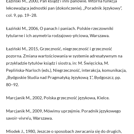
Łaziński M., 2000, Pan ksiądz i inni panowie. Wtórna funkcja
lekceważąca jednostki pan (dokończenie), „Poradnik Językowy”,
col. 9, pp. 19–28.
Łaziński M., 2006, O panach i paniach. Polskie rzeczowniki
tytularne i ich asymetria rodzajowo-płciowa, Warszawa.
Łaziński M., 2015, Grzeczność, niegrzeczność i grzeczność
pozorna. Zmiana wartościowania w systemie adresatywnym na
przykładzie tytułów ksiądz i siostra, in: M. Święcicka, M.
Peplińska-Narloch (eds.), Niegrzeczność, interakcja, komunikacja,
„Bydgoskie Studia nad Pragmatyką Językową 1”, Bydgoszcz, pp.
80–92.
Marcjanik M., 2002, Polska grzeczność językowa, Kielce.
Marcjanik M., 2009, Mówimy uprzejmie. Poradnik językowego
savoir-vivre’u, Warszawa.
Miodek J., 1980, Jeszcze o sposobach zwracania się do drugich,