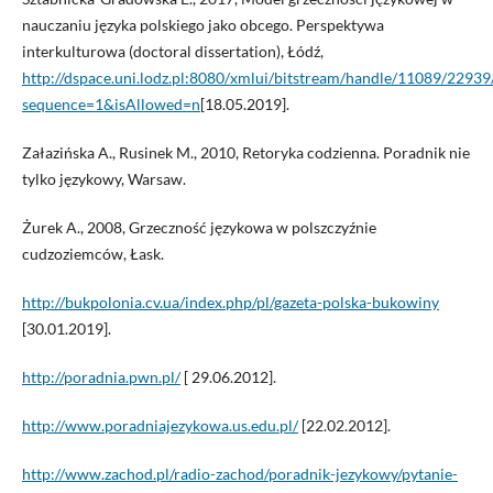
nauczaniu języka polskiego jako obcego. Perspektywa
interkulturowa (doctoral dissertation), Łódź,
http://dspace.uni.lodz.pl:8080/xmlui/bitstream/handle/1108
sequence=1&isAllowed=n
[18.05.2019].
Załazińska A., Rusinek M., 2010, Retoryka codzienna. Poradnik nie
tylko językowy, Warsaw.
Żurek A., 2008, Grzeczność językowa w polszczyźnie
cudzoziemców, Łask.
http://bukpolonia.cv.ua/index.php/pl/gazeta-polska-bukowiny
[30.01.2019].
http://poradnia.pwn.pl/
[ 29.06.2012].
http://www.poradniajezykowa.us.edu.pl/
[22.02.2012].
http://www.zachod.pl/radio-zachod/poradnik-jezykowy/pytanie-