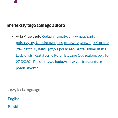
Inne teksty tego samego autora
Ałła Krawczuk,
Rodzaj gramatyczny w nauczaniu
polszczyzny Ukraińców: perspektywa z „wewnątrz” oraz z
„zewnątrz” systemu języka polskiego
,
Acta Universitatis
Lodziensis. Kształcenie Polonistyczne Cudzoziemców: Tom
27 (2020): Perspektywy badawcze w glottodydaktyce
polonistycznej
Język / Language
English
Polski