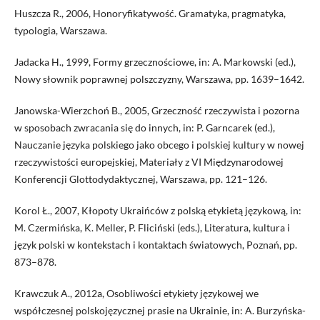
Huszcza R., 2006, Honoryfikatywość. Gramatyka, pragmatyka,
typologia, Warszawa.
Jadacka H., 1999, Formy grzecznościowe, in: A. Markowski (ed.),
Nowy słownik poprawnej polszczyzny, Warszawa, pp. 1639–1642.
Janowska-Wierzchoń B., 2005, Grzeczność rzeczywista i pozorna
w sposobach zwracania się do innych, in: P. Garncarek (ed.),
Nauczanie języka polskiego jako obcego i polskiej kultury w nowej
rzeczywistości europejskiej, Materiały z VI Międzynarodowej
Konferencji Glottodydaktycznej, Warszawa, pp. 121–126.
Korol Ł., 2007, Kłopoty Ukraińców z polską etykietą językową, in:
M. Czermińska, K. Meller, P. Fliciński (eds.), Literatura, kultura i
język polski w kontekstach i kontaktach światowych, Poznań, pp.
873–878.
Krawczuk A., 2012a, Osobliwości etykіety językowej we
współczesnej polskojęzycznej prasie na Ukrainie, in: A. Burzyńska-