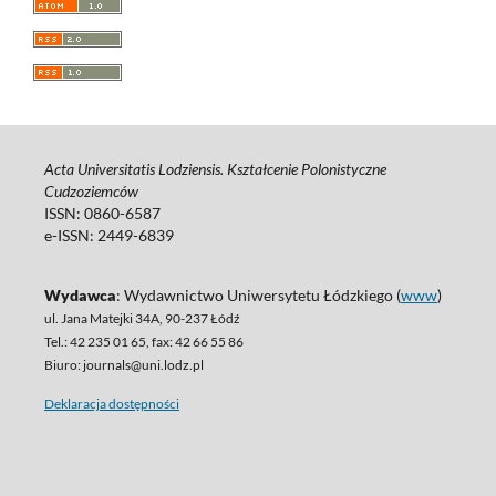
Acta Universitatis Lodziensis. Kształcenie Polonistyczne
Cudzoziemców
ISSN: 0860-6587
e-ISSN: 2449-6839
Wydawca
: Wydawnictwo Uniwersytetu Łódzkiego (
www
)
ul. Jana Matejki 34A, 90-237 Łódź
Tel.: 42 235 01 65, fax: 42 66 55 86
Biuro: journals@uni.lodz.pl
Deklaracja dostępności