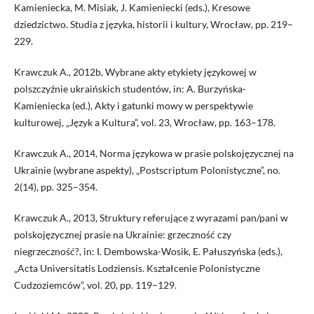
Kamieniecka, M. Misiak, J. Kamieniecki (eds.), Kresowe
dziedzictwo. Studia z języka, historii i kultury, Wrocław, pp. 219–
229.
Krawczuk A., 2012b, Wybrane akty etykiety językowej w
polszczyźnie ukraińskich studentów, in: A. Burzyńska-
Kamieniecka (ed.), Akty i gatunki mowy w perspektywie
kulturowej, „Język a Kultura”, vol. 23, Wrocław, pp. 163–178.
Krawczuk A., 2014, Norma językowa w prasie polskojęzycznej na
Ukrainie (wybrane aspekty), „Postscriptum Polonistyczne”, no.
2(14), pp. 325–354.
Krawczuk A., 2013, Struktury referujące z wyrazami pan/pani w
polskojęzycznej prasie na Ukrainie: grzeczność czy
niegrzeczność?, in: I. Dembowska-Wosik, E. Pałuszyńska (eds.),
„Acta Universitatis Lodziensis. Kształcenie Polonistyczne
Cudzoziemców”, vol. 20, pp. 119–129.